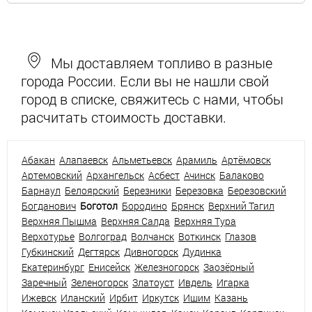
Мы доставляем топливо в разные
города России. Если вы не нашли свой
город в списке, свяжитесь с нами, чтобы
расчитать стоимость доставки.
Абакан
Алапаевск
Альметьевск
Арамиль
Артёмовск
Артемовский
Архангельск
Асбест
Ачинск
Балаково
Барнаул
Белоярский
Березники
Березовка
Березовский
Богданович
Боготол
Бородино
Брянск
Верхний Тагил
Верхняя Пышма
Верхняя Салда
Верхняя Тура
Верхотурье
Волгоград
Волчанск
Воткинск
Глазов
Губкинский
Дегтярск
Дивногорск
Дудинка
Екатеринбург
Енисейск
Железногорск
Заозёрный
Заречный
Зеленогорск
Златоуст
Ивдель
Игарка
Ижевск
Иланский
Ирбит
Иркутск
Ишим
Казань