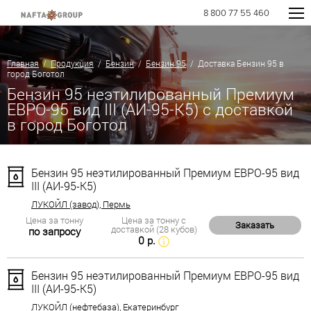
8 800 77 55 460
Главная
/
Продукция
/
Бензин
/
Бензин 95
/ Доставка Бензин 95 в
город Боготол
Бензин 95 неэтилированный Премиум
ЕВРО-95 вид III (АИ-95-К5) с доставкой
в город Боготол
Бензин 95 неэтилированный Премиум ЕВРО-95 вид
III (АИ-95-К5)
ЛУКОЙЛ (завод), Пермь
Цена за тонну
Цена за тонну с
Заказать
доставкой (28 кубов)
по запросу
0 р.
Бензин 95 неэтилированный Премиум ЕВРО-95 вид
III (АИ-95-К5)
ЛУКОЙЛ (нефтебаза), Екатеринбург