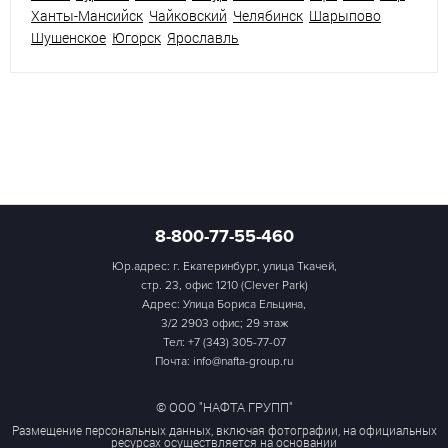
Ханты-Мансийск
Чайковский
Челябинск
Шарыпово
Шушенское
Югорск
Ярославль
8-800-77-55-460
Юр.адрес: г. Екатеринбург, улица Ткачей,
стр. 23, офис 1210 (Clever Park)
Адрес: Улица Бориса Ельцина,
3/2 2903 офис; 29 этаж
Тел:
+7 (343) 305-77-07
Почта: info@nafta-group.ru
© ООО "НАФТА ГРУПП"
Размещение персональных данных, включая фотографии, на официальных
ресурсах осуществляется на основании