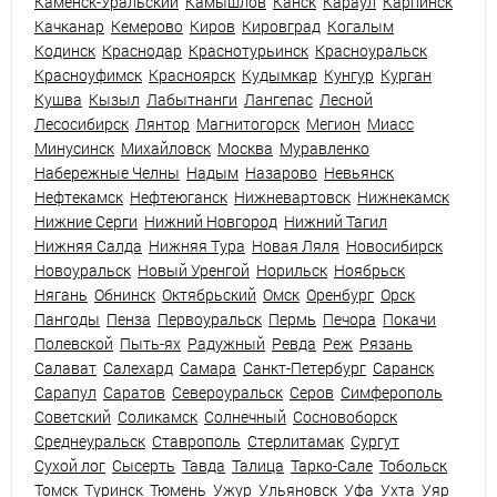
Каменск-Уральский
Камышлов
Канск
Караул
Карпинск
Качканар
Кемерово
Киров
Кировград
Когалым
Кодинск
Краснодар
Краснотурьинск
Красноуральск
Красноуфимск
Красноярск
Кудымкар
Кунгур
Курган
Кушва
Кызыл
Лабытнанги
Лангепас
Лесной
Лесосибирск
Лянтор
Магнитогорск
Мегион
Миасс
Минусинск
Михайловск
Москва
Муравленко
Набережные Челны
Надым
Назарово
Невьянск
Нефтекамск
Нефтеюганск
Нижневартовск
Нижнекамск
Нижние Серги
Нижний Новгород
Нижний Тагил
Нижняя Салда
Нижняя Тура
Новая Ляля
Новосибирск
Новоуральск
Новый Уренгой
Норильск
Ноябрьск
Нягань
Обнинск
Октябрьский
Омск
Оренбург
Орск
Пангоды
Пенза
Первоуральск
Пермь
Печора
Покачи
Полевской
Пыть-ях
Радужный
Ревда
Реж
Рязань
Салават
Салехард
Самара
Санкт-Петербург
Саранск
Сарапул
Саратов
Североуральск
Серов
Симферополь
Советский
Соликамск
Солнечный
Сосновоборск
Среднеуральск
Ставрополь
Стерлитамак
Сургут
Сухой лог
Сысерть
Тавда
Талица
Тарко-Сале
Тобольск
Томск
Туринск
Тюмень
Ужур
Ульяновск
Уфа
Ухта
Уяр