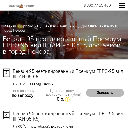
8 800 77 55 460
Главная
/
Продукция
/
Бензин
/
Бензин 95
/ Доставка Бензин 95 в
город Печора
Бензин 95 неэтилированный Премиум
ЕВРО-95 вид III (АИ-95-К5) с доставкой
в город Печора
Бензин 95 неэтилированный Премиум ЕВРО-95 вид
III (АИ-95-К5)
ЛУКОЙЛ (завод), Пермь
Цена за тонну
Цена за тонну с
Заказать
доставкой (28 кубов)
по запросу
0 р.
Бензин 95 неэтилированный Премиум ЕВРО-95 вид
III (АИ-95-К5)
ЛУКОЙЛ (нефтебаза), Екатеринбург