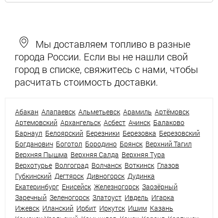
Мы доставляем топливо в разные
города России. Если вы не нашли свой
город в списке, свяжитесь с нами, чтобы
расчитать стоимость доставки.
Абакан
Алапаевск
Альметьевск
Арамиль
Артёмовск
Артемовский
Архангельск
Асбест
Ачинск
Балаково
Барнаул
Белоярский
Березники
Березовка
Березовский
Богданович
Боготол
Бородино
Брянск
Верхний Тагил
Верхняя Пышма
Верхняя Салда
Верхняя Тура
Верхотурье
Волгоград
Волчанск
Воткинск
Глазов
Губкинский
Дегтярск
Дивногорск
Дудинка
Екатеринбург
Енисейск
Железногорск
Заозёрный
Заречный
Зеленогорск
Златоуст
Ивдель
Игарка
Ижевск
Иланский
Ирбит
Иркутск
Ишим
Казань