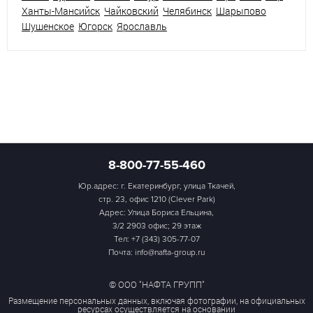
Ханты-Мансийск
Чайковский
Челябинск
Шарыпово
Шушенское
Югорск
Ярославль
8-800-77-55-460
Юр.адрес: г. Екатеринбург, улица Ткачей,
стр. 23, офис 1210 (Clever Park)
Адрес: Улица Бориса Ельцина,
3/2 2903 офис; 29 этаж
Тел:
+7 (343) 305-77-07
Почта: info@nafta-group.ru
© ООО "НАФТА ГРУПП"
Размещение персональных данных, включая фотографии, на официальных
ресурсах осуществляется на основании