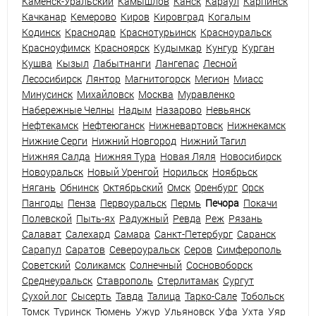
Каменск-Уральский
Камышлов
Канск
Караул
Карпинск
Качканар
Кемерово
Киров
Кировград
Когалым
Кодинск
Краснодар
Краснотурьинск
Красноуральск
Красноуфимск
Красноярск
Кудымкар
Кунгур
Курган
Кушва
Кызыл
Лабытнанги
Лангепас
Лесной
Лесосибирск
Лянтор
Магнитогорск
Мегион
Миасс
Минусинск
Михайловск
Москва
Муравленко
Набережные Челны
Надым
Назарово
Невьянск
Нефтекамск
Нефтеюганск
Нижневартовск
Нижнекамск
Нижние Серги
Нижний Новгород
Нижний Тагил
Нижняя Салда
Нижняя Тура
Новая Ляля
Новосибирск
Новоуральск
Новый Уренгой
Норильск
Ноябрьск
Нягань
Обнинск
Октябрьский
Омск
Оренбург
Орск
Пангоды
Пенза
Первоуральск
Пермь
Печора
Покачи
Полевской
Пыть-ях
Радужный
Ревда
Реж
Рязань
Салават
Салехард
Самара
Санкт-Петербург
Саранск
Сарапул
Саратов
Североуральск
Серов
Симферополь
Советский
Соликамск
Солнечный
Сосновоборск
Среднеуральск
Ставрополь
Стерлитамак
Сургут
Сухой лог
Сысерть
Тавда
Талица
Тарко-Сале
Тобольск
Томск
Туринск
Тюмень
Ужур
Ульяновск
Уфа
Ухта
Уяр