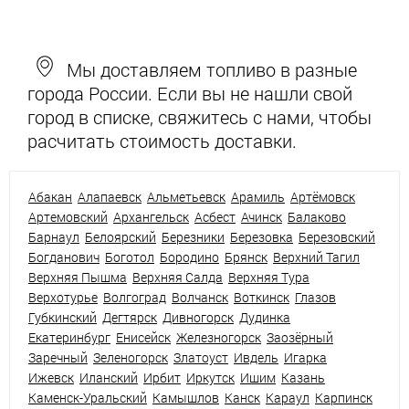
Мы доставляем топливо в разные
города России. Если вы не нашли свой
город в списке, свяжитесь с нами, чтобы
расчитать стоимость доставки.
Абакан
Алапаевск
Альметьевск
Арамиль
Артёмовск
Артемовский
Архангельск
Асбест
Ачинск
Балаково
Барнаул
Белоярский
Березники
Березовка
Березовский
Богданович
Боготол
Бородино
Брянск
Верхний Тагил
Верхняя Пышма
Верхняя Салда
Верхняя Тура
Верхотурье
Волгоград
Волчанск
Воткинск
Глазов
Губкинский
Дегтярск
Дивногорск
Дудинка
Екатеринбург
Енисейск
Железногорск
Заозёрный
Заречный
Зеленогорск
Златоуст
Ивдель
Игарка
Ижевск
Иланский
Ирбит
Иркутск
Ишим
Казань
Каменск-Уральский
Камышлов
Канск
Караул
Карпинск