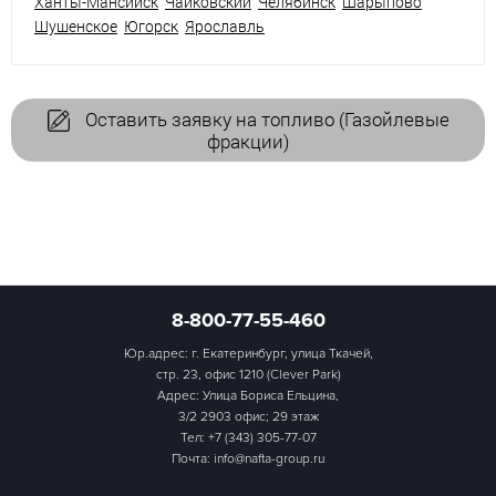
Ханты-Мансийск
Чайковский
Челябинск
Шарыпово
Шушенское
Югорск
Ярославль
Оставить заявку на топливо (Газойлевые
фракции)
8-800-77-55-460
Юр.адрес: г. Екатеринбург, улица Ткачей,
стр. 23, офис 1210 (Clever Park)
Адрес: Улица Бориса Ельцина,
3/2 2903 офис; 29 этаж
Тел:
+7 (343) 305-77-07
Почта: info@nafta-group.ru