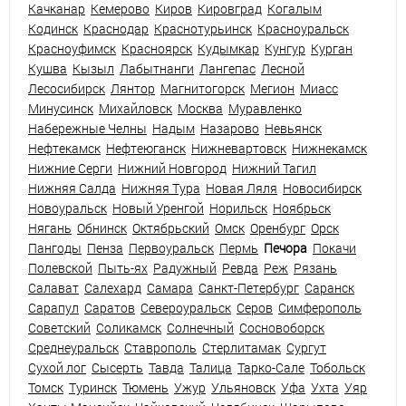
Качканар
Кемерово
Киров
Кировград
Когалым
Кодинск
Краснодар
Краснотурьинск
Красноуральск
Красноуфимск
Красноярск
Кудымкар
Кунгур
Курган
Кушва
Кызыл
Лабытнанги
Лангепас
Лесной
Лесосибирск
Лянтор
Магнитогорск
Мегион
Миасс
Минусинск
Михайловск
Москва
Муравленко
Набережные Челны
Надым
Назарово
Невьянск
Нефтекамск
Нефтеюганск
Нижневартовск
Нижнекамск
Нижние Серги
Нижний Новгород
Нижний Тагил
Нижняя Салда
Нижняя Тура
Новая Ляля
Новосибирск
Новоуральск
Новый Уренгой
Норильск
Ноябрьск
Нягань
Обнинск
Октябрьский
Омск
Оренбург
Орск
Пангоды
Пенза
Первоуральск
Пермь
Печора
Покачи
Полевской
Пыть-ях
Радужный
Ревда
Реж
Рязань
Салават
Салехард
Самара
Санкт-Петербург
Саранск
Сарапул
Саратов
Североуральск
Серов
Симферополь
Советский
Соликамск
Солнечный
Сосновоборск
Среднеуральск
Ставрополь
Стерлитамак
Сургут
Сухой лог
Сысерть
Тавда
Талица
Тарко-Сале
Тобольск
Томск
Туринск
Тюмень
Ужур
Ульяновск
Уфа
Ухта
Уяр