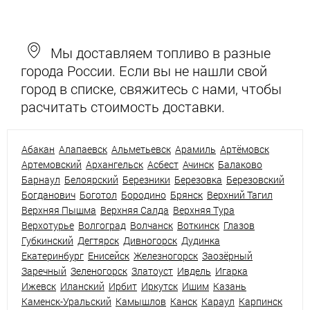
Мы доставляем топливо в разные
города России. Если вы не нашли свой
город в списке, свяжитесь с нами, чтобы
расчитать стоимость доставки.
Абакан
Алапаевск
Альметьевск
Арамиль
Артёмовск
Артемовский
Архангельск
Асбест
Ачинск
Балаково
Барнаул
Белоярский
Березники
Березовка
Березовский
Богданович
Боготол
Бородино
Брянск
Верхний Тагил
Верхняя Пышма
Верхняя Салда
Верхняя Тура
Верхотурье
Волгоград
Волчанск
Воткинск
Глазов
Губкинский
Дегтярск
Дивногорск
Дудинка
Екатеринбург
Енисейск
Железногорск
Заозёрный
Заречный
Зеленогорск
Златоуст
Ивдель
Игарка
Ижевск
Иланский
Ирбит
Иркутск
Ишим
Казань
Каменск-Уральский
Камышлов
Канск
Караул
Карпинск