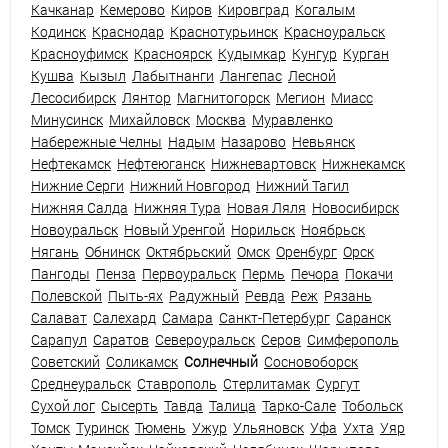
Качканар
Кемерово
Киров
Кировград
Когалым
Кодинск
Краснодар
Краснотурьинск
Красноуральск
Красноуфимск
Красноярск
Кудымкар
Кунгур
Курган
Кушва
Кызыл
Лабытнанги
Лангепас
Лесной
Лесосибирск
Лянтор
Магнитогорск
Мегион
Миасс
Минусинск
Михайловск
Москва
Муравленко
Набережные Челны
Надым
Назарово
Невьянск
Нефтекамск
Нефтеюганск
Нижневартовск
Нижнекамск
Нижние Серги
Нижний Новгород
Нижний Тагил
Нижняя Салда
Нижняя Тура
Новая Ляля
Новосибирск
Новоуральск
Новый Уренгой
Норильск
Ноябрьск
Нягань
Обнинск
Октябрьский
Омск
Оренбург
Орск
Пангоды
Пенза
Первоуральск
Пермь
Печора
Покачи
Полевской
Пыть-ях
Радужный
Ревда
Реж
Рязань
Салават
Салехард
Самара
Санкт-Петербург
Саранск
Сарапул
Саратов
Североуральск
Серов
Симферополь
Советский
Соликамск
Солнечный
Сосновоборск
Среднеуральск
Ставрополь
Стерлитамак
Сургут
Сухой лог
Сысерть
Тавда
Талица
Тарко-Сале
Тобольск
Томск
Туринск
Тюмень
Ужур
Ульяновск
Уфа
Ухта
Уяр