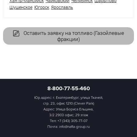
Ханты-Мансийск
Чайковский
Челябинск
Шарыпово
Шушенское
Югорск
Ярославль
Оставить заявку на топливо (Газойлевые
фракции)
8-800-77-55-460
Юр.адрес: г. Екатеринбург, улица Ткачей,
стр. 23, офис 1210 (Clever Park)
Адрес: Улица Бориса Ельцина,
3/2 2903 офис; 29 этаж
Тел:
+7 (343) 305-77-07
Почта: info@nafta-group.ru