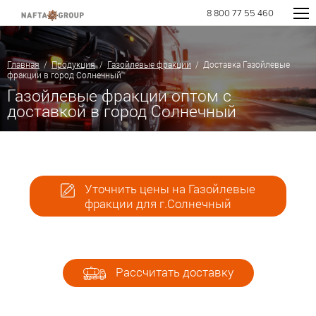
8 800 77 55 460
Главная
/
Продукция
/
Газойлевые фракции
/ Доставка Газойлевые
фракции в город Солнечный
Газойлевые фракции оптом с
доставкой в город Солнечный
Уточнить цены на Газойлевые
фракции для г.Солнечный
Рассчитать доставку