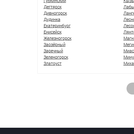
Губкинский
Кыз
Дегтярск
Лабы
Дивногорск
Ланг
Дудинка
Лесн
Екатеринбург
Лесо
Енисейск
Лянт
Железногорск
Магн
Заозёрный
Меги
Заречный
Миас
Зеленогорск
Мину
Златоуст
Миха