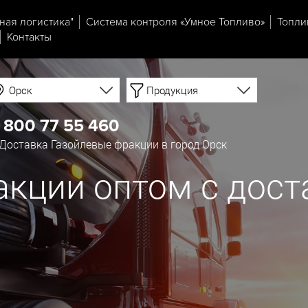
ная логистика"
Система контроля «Умное Топливо»
Топли
Контакты
Орск
Продукция
 800 77 55 460
Доставка Газойлевые фракции в город Орск
кции оптом с дост