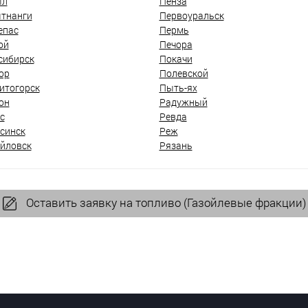
ыл
Пенза
тнанги
Первоуральск
епас
Пермь
ой
Печора
сибирск
Покачи
ор
Полевской
итогорск
Пыть-ях
он
Радужный
с
Ревда
синск
Реж
йловск
Рязань
Оставить заявку на топливо (Газойлевые фракции)