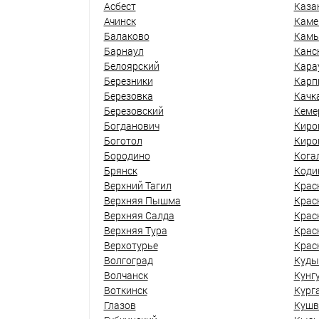
Асбест
Каза
Ачинск
Каме
Балаково
Кам
Барнаул
Канс
Белоярский
Кара
Березники
Карп
Березовка
Качк
Березовский
Кеме
Богданович
Киро
Боготол
Киро
Бородино
Кога
Брянск
Коди
Верхний Тагил
Крас
Верхняя Пышма
Крас
Верхняя Салда
Крас
Верхняя Тура
Крас
Верхотурье
Крас
Волгоград
Куды
Волчанск
Кунг
Воткинск
Кург
Глазов
Кушв