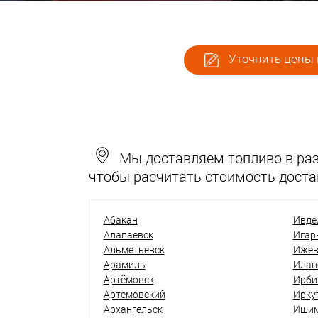
Уточнить цены 
Мы доставляем топливо в разн
чтобы расчитать стоимость доста
Абакан
Ивде
Алапаевск
Игар
Альметьевск
Ижев
Арамиль
Илан
Артёмовск
Ирби
Артемовский
Ирку
Архангельск
Иши