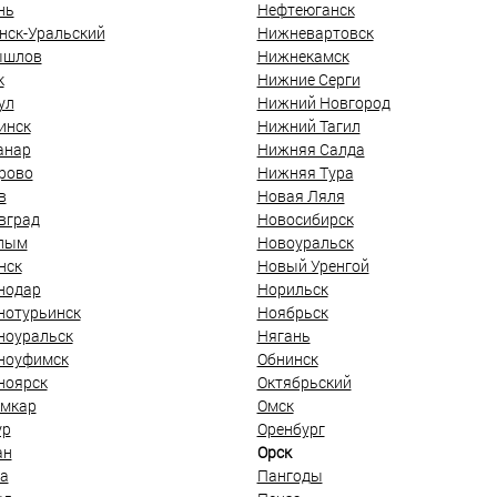
нь
Нефтеюганск
нск-Уральский
Нижневартовск
ышлов
Нижнекамск
к
Нижние Серги
ул
Нижний Новгород
инск
Нижний Тагил
анар
Нижняя Салда
рово
Нижняя Тура
в
Новая Ляля
вград
Новосибирск
лым
Новоуральск
нск
Новый Уренгой
нодар
Норильск
нотурьинск
Ноябрьск
ноуральск
Нягань
ноуфимск
Обнинск
ноярск
Октябрьский
мкар
Омск
ур
Оренбург
ан
Орск
а
Пангоды