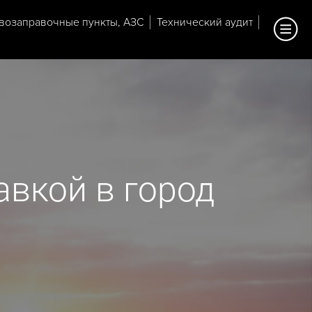
возаправочные пункты, АЗС
Технический аудит
авкой в город