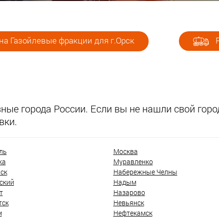
на Газойлевые фракции для г.Орск
Р
ые города России. Если вы не нашли свой город
вки.
ль
Москва
ка
Муравленко
ск
Набережные Челны
ский
Надым
т
Назарово
тск
Невьянск
м
Нефтекамск