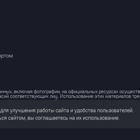
ортом
нных, включая фотографии, на официальных ресурсах осуществ
асий соответствующих лиц. Использование этих материалов тр
лько с разрешения правообладателя.
 для улучшения работы сайта и удобства пользователей.
льных данных
нальных данных
ся сайтом, вы соглашаетесь на их использование.