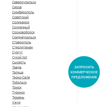
Североуральск
Серов
Симферополь
Советский
Соликамск
Солнечный
Сосновоборск
Среднеуральск
Ставрополь
Стерлитамак
Сургут
Сухой лог
Сысерть
ЗАПРОСИТЬ
Тавда
КОММЕРЧЕСКОЕ
Талица
ПРЕДЛОЖЕНИЕ
Тарко-Сале
Тобольск
Томск
Туринск
Тюмень
Ужур