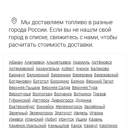
Мы доставляем топливо в разные
города России. Если вы не нашли свой
город в списке, свяжитесь с нами, чтобы
расчитать стоимость доставки.
Абакан
Алапаевск
Альметьевск
Арамиль
Артёмовск
Артемовский
Архангельск
Асбест
Ачинск
Балаково
Барнаул
Белоярский
Березники
Березовка
Березовский
Богданович
Боготол
Бородино
Брянск
Верхний Тагил
Верхняя Пышма
Верхняя Салда
Верхняя Тура
Верхотурье
Волгоград
Волчанск
Воткинск
Глазов
Губкинский
Дегтярск
Дивногорск
Дудинка
Екатеринбург
Енисейск
Железногорск
Заозёрный
Заречный
Зеленогорск
Златоуст
Ивдель
Игарка
Ижевск
Иланский
Ирбит
Иркутск
Ишим
Казань
Каменск-Уральский
Камышлов
Канск
Караул
Карпинск