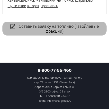
Ханты-Мансийск
Чайковский
Челябинск
Шарыпово
Шушенское
Югорск
Ярославль
Оставить заявку на топливо (Газойлевые
фракции)
8-800-77-55-460
Юр.адрес: г. Екатеринбург, улица Ткачей,
стр. 23, офис 1210 (Clever Park)
Адрес: Улица Бориса Ельцина,
3/2 2903 офис; 29 этаж
Тел:
+7 (343) 305-77-07
Почта: info@nafta-group.ru