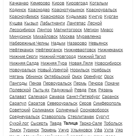
Качканар
Кемерово
Киров
Кировград
Когалым
Кодинск
Краснодар
Краснотурьинск
Красноуральск
Красноуфимск
Красноярск
Кудымкар
Кунгур
Курган
Кушва
Кызыл
Лабытнанги
Лангепас
Лесной
Лесосибирск
Лянтор
Магнитогорск
Мегион
Миасс
Минусинск
Михайловск
Москва
Муравленко
Набережные Челны
Надым
Назарово
Невьянск
Нефтекамск
Нефтеюганск
Нижневартовск
Нижнекамск
Нижние Серги
Нижний Новгород
Нижний Тагил
Нижняя Салда
Нижняя Тура
Новая Ляля
Новосибирск
Новоуральск
Новый Уренгой
Норильск
Ноябрьск
Нягань
Обнинск
Октябрьский
Омск
Оренбург
Орск
Пангоды
Пенза
Первоуральск
Пермь
Печора
Покачи
Полевской
Пыть-ях
Радужный
Ревда
Реж
Рязань
Салават
Салехард
Самара
Санкт-Петербург
Саранск
Сарапул
Саратов
Североуральск
Серов
Симферополь
Советский
Соликамск
Солнечный
Сосновоборск
Среднеуральск
Ставрополь
Стерлитамак
Сургут
Сухой лог
Сысерть
Тавда
Талица
Тарко-Сале
Тобольск
Томск
Туринск
Тюмень
Ужур
Ульяновск
Уфа
Ухта
Уяр