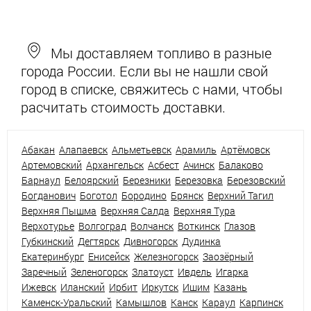
Мы доставляем топливо в разные
города России. Если вы не нашли свой
город в списке, свяжитесь с нами, чтобы
расчитать стоимость доставки.
Абакан
Алапаевск
Альметьевск
Арамиль
Артёмовск
Артемовский
Архангельск
Асбест
Ачинск
Балаково
Барнаул
Белоярский
Березники
Березовка
Березовский
Богданович
Боготол
Бородино
Брянск
Верхний Тагил
Верхняя Пышма
Верхняя Салда
Верхняя Тура
Верхотурье
Волгоград
Волчанск
Воткинск
Глазов
Губкинский
Дегтярск
Дивногорск
Дудинка
Екатеринбург
Енисейск
Железногорск
Заозёрный
Заречный
Зеленогорск
Златоуст
Ивдель
Игарка
Ижевск
Иланский
Ирбит
Иркутск
Ишим
Казань
Каменск-Уральский
Камышлов
Канск
Караул
Карпинск