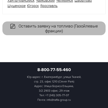
Ханты-Мансийск
Чайковский
Челябинск
Шарыпово
Шушенское
Югорск
Ярославль
Оставить заявку на топливо (Газойлевые
фракции)
8-800-77-55-460
Юр.адрес: г. Екатеринбург, улица Ткачей,
стр. 23, офис 1210 (Clever Park)
Адрес: Улица Бориса Ельцина,
3/2 2903 офис; 29 этаж
Тел:
+7 (343) 305-77-07
Почта: info@nafta-group.ru