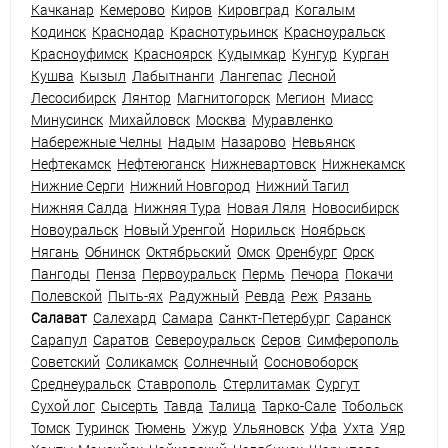
Качканар
Кемерово
Киров
Кировград
Когалым
Кодинск
Краснодар
Краснотурьинск
Красноуральск
Красноуфимск
Красноярск
Кудымкар
Кунгур
Курган
Кушва
Кызыл
Лабытнанги
Лангепас
Лесной
Лесосибирск
Лянтор
Магнитогорск
Мегион
Миасс
Минусинск
Михайловск
Москва
Муравленко
Набережные Челны
Надым
Назарово
Невьянск
Нефтекамск
Нефтеюганск
Нижневартовск
Нижнекамск
Нижние Серги
Нижний Новгород
Нижний Тагил
Нижняя Салда
Нижняя Тура
Новая Ляля
Новосибирск
Новоуральск
Новый Уренгой
Норильск
Ноябрьск
Нягань
Обнинск
Октябрьский
Омск
Оренбург
Орск
Пангоды
Пенза
Первоуральск
Пермь
Печора
Покачи
Полевской
Пыть-ях
Радужный
Ревда
Реж
Рязань
Салават
Салехард
Самара
Санкт-Петербург
Саранск
Сарапул
Саратов
Североуральск
Серов
Симферополь
Советский
Соликамск
Солнечный
Сосновоборск
Среднеуральск
Ставрополь
Стерлитамак
Сургут
Сухой лог
Сысерть
Тавда
Талица
Тарко-Сале
Тобольск
Томск
Туринск
Тюмень
Ужур
Ульяновск
Уфа
Ухта
Уяр