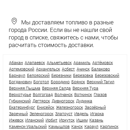
Мы доставляем топливо в разные
города России. Если вы не нашли свой
город в списке, свяжитесь с нами, чтобы
расчитать стоимость доставки.
Абакан
Алапаевск
Альметьевск
Арамиль
Артёмовск
Артемовский
Архангельск
Асбест
Ачинск
Балаково
Барнаул
Белоярский
Березники
Березовка
Березовский
Богданович
Боготол
Бородино
Брянск
Верхний Тагил
Верхняя Пышма
Верхняя Салда
Верхняя Тура
Верхотурье
Волгоград
Волчанск
Воткинск
Глазов
Губкинский
Дегтярск
Дивногорск
Дудинка
Екатеринбург
Енисейск
Железногорск
Заозёрный
Заречный
Зеленогорск
Златоуст
Ивдель
Игарка
Ижевск
Иланский
Ирбит
Иркутск
Ишим
Казань
Каменск-Уральский
Камышлов
Канск
Караул
Карпинск