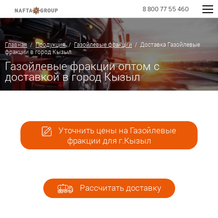
8 800 77 55 460
Главная
/
Продукция
/
Газойлевые фракции
/ Доставка Газойлевые
фракции в город Кызыл
Газойлевые фракции оптом с
доставкой в город Кызыл
Уточнить цены на Газойлевые
фракции для г.Кызыл
Рассчитать доставку