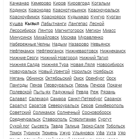
Качканар
Кемерово
Киров
Кировград
Когалым
Кодинск
Краснодар
Краснотурьинск
Красноуральск
Красноуфимск
Красноярск
Кудымкар
Кунгур
Курган
Кушва
Кызыл
Лабытнанги
Лангепас
Лесной
Лесосибирск
Лянтор
Магнитогорск
Мегион
Миасс
Минусинск
Михайловск
Москва
Муравленко
Набережные Челны
Надым
Назарово
Невьянск
Нефтекамск
Нефтеюганск
Нижневартовск
Нижнекамск
Нижние Серги
Нижний Новгород
Нижний Тагил
Нижняя Салда
Нижняя Тура
Новая Ляля
Новосибирск
Новоуральск
Новый Уренгой
Норильск
Ноябрьск
Нягань
Обнинск
Октябрьский
Омск
Оренбург
Орск
Пангоды
Пенза
Первоуральск
Пермь
Печора
Покачи
Полевской
Пыть-ях
Радужный
Ревда
Реж
Рязань
Салават
Салехард
Самара
Санкт-Петербург
Саранск
Сарапул
Саратов
Североуральск
Серов
Симферополь
Советский
Соликамск
Солнечный
Сосновоборск
Среднеуральск
Ставрополь
Стерлитамак
Сургут
Сухой лог
Сысерть
Тавда
Талица
Тарко-Сале
Тобольск
Томск
Туринск
Тюмень
Ужур
Ульяновск
Уфа
Ухта
Уяр