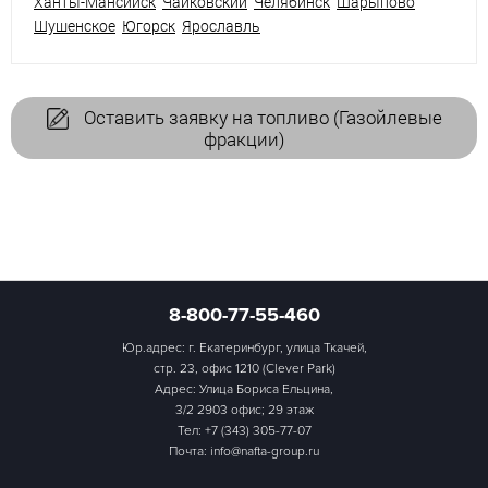
Ханты-Мансийск
Чайковский
Челябинск
Шарыпово
Шушенское
Югорск
Ярославль
Оставить заявку на топливо (Газойлевые
фракции)
8-800-77-55-460
Юр.адрес: г. Екатеринбург, улица Ткачей,
стр. 23, офис 1210 (Clever Park)
Адрес: Улица Бориса Ельцина,
3/2 2903 офис; 29 этаж
Тел:
+7 (343) 305-77-07
Почта: info@nafta-group.ru