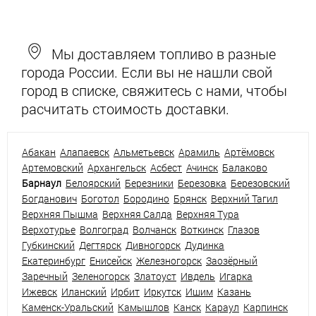
Мы доставляем топливо в разные
города России. Если вы не нашли свой
город в списке, свяжитесь с нами, чтобы
расчитать стоимость доставки.
Абакан
Алапаевск
Альметьевск
Арамиль
Артёмовск
Артемовский
Архангельск
Асбест
Ачинск
Балаково
Барнаул
Белоярский
Березники
Березовка
Березовский
Богданович
Боготол
Бородино
Брянск
Верхний Тагил
Верхняя Пышма
Верхняя Салда
Верхняя Тура
Верхотурье
Волгоград
Волчанск
Воткинск
Глазов
Губкинский
Дегтярск
Дивногорск
Дудинка
Екатеринбург
Енисейск
Железногорск
Заозёрный
Заречный
Зеленогорск
Златоуст
Ивдель
Игарка
Ижевск
Иланский
Ирбит
Иркутск
Ишим
Казань
Каменск-Уральский
Камышлов
Канск
Караул
Карпинск