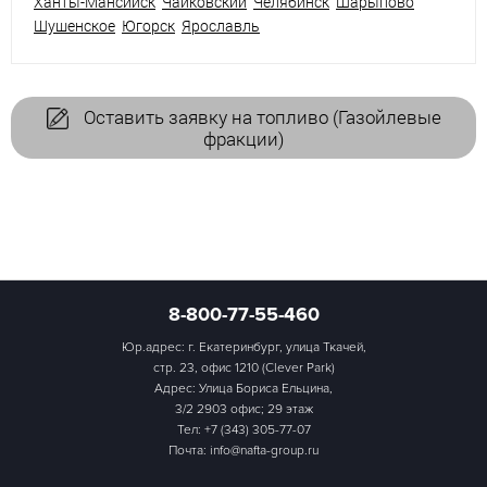
Ханты-Мансийск
Чайковский
Челябинск
Шарыпово
Шушенское
Югорск
Ярославль
Оставить заявку на топливо (Газойлевые
фракции)
8-800-77-55-460
Юр.адрес: г. Екатеринбург, улица Ткачей,
стр. 23, офис 1210 (Clever Park)
Адрес: Улица Бориса Ельцина,
3/2 2903 офис; 29 этаж
Тел:
+7 (343) 305-77-07
Почта: info@nafta-group.ru