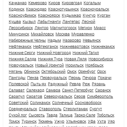
Качканар
Кемерово
Киров
Кировград
Когалым
Кодинск
Краснодар
Краснотурьинск
Красноуральск
Красноуфимск
Красноярск
Кудымкар
Кунгур
Курган
Кушва
Кызыл
Лабытнанги
Лангепас
Лесной
Лесосибирск
Лянтор
Магнитогорск
Мегион
Миасс
Минусинск
Михайловск
Москва
Муравленко
Набережные Челны
Надым
Назарово
Невьянск
Нефтекамск
Нефтеюганск
Нижневартовск
Нижнекамск
Нижние Серги
Нижний Новгород
Нижний Тагил
Нижняя Салда
Нижняя Тура
Новая Ляля
Новосибирск
Новоуральск
Новый Уренгой
Норильск
Ноябрьск
Нягань
Обнинск
Октябрьский
Омск
Оренбург
Орск
Пангоды
Пенза
Первоуральск
Пермь
Печора
Покачи
Полевской
Пыть-ях
Радужный
Ревда
Реж
Рязань
Салават
Салехард
Самара
Санкт-Петербург
Саранск
Сарапул
Саратов
Североуральск
Серов
Симферополь
Советский
Соликамск
Солнечный
Сосновоборск
Среднеуральск
Ставрополь
Стерлитамак
Сургут
Сухой лог
Сысерть
Тавда
Талица
Тарко-Сале
Тобольск
Томск
Туринск
Тюмень
Ужур
Ульяновск
Уфа
Ухта
Уяр