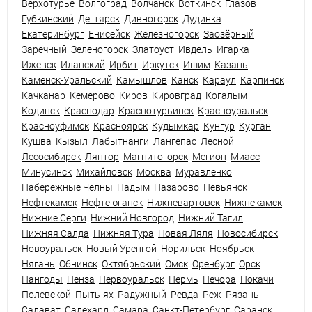
Верхотурье
Волгоград
Волчанск
Воткинск
Глазов
Губкинский
Дегтярск
Дивногорск
Дудинка
Екатеринбург
Енисейск
Железногорск
Заозёрный
Заречный
Зеленогорск
Златоуст
Ивдель
Игарка
Ижевск
Иланский
Ирбит
Иркутск
Ишим
Казань
Каменск-Уральский
Камышлов
Канск
Караул
Карпинск
Качканар
Кемерово
Киров
Кировград
Когалым
Кодинск
Краснодар
Краснотурьинск
Красноуральск
Красноуфимск
Красноярск
Кудымкар
Кунгур
Курган
Кушва
Кызыл
Лабытнанги
Лангепас
Лесной
Лесосибирск
Лянтор
Магнитогорск
Мегион
Миасс
Минусинск
Михайловск
Москва
Муравленко
Набережные Челны
Надым
Назарово
Невьянск
Нефтекамск
Нефтеюганск
Нижневартовск
Нижнекамск
Нижние Серги
Нижний Новгород
Нижний Тагил
Нижняя Салда
Нижняя Тура
Новая Ляля
Новосибирск
Новоуральск
Новый Уренгой
Норильск
Ноябрьск
Нягань
Обнинск
Октябрьский
Омск
Оренбург
Орск
Пангоды
Пенза
Первоуральск
Пермь
Печора
Покачи
Полевской
Пыть-ях
Радужный
Ревда
Реж
Рязань
Салават
Салехард
Самара
Санкт-Петербург
Саранск