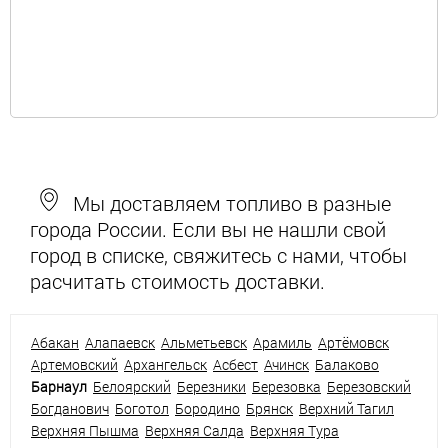
Мы доставляем топливо в разные
города России. Если вы не нашли свой
город в списке, свяжитесь с нами, чтобы
расчитать стоимость доставки.
Абакан
Алапаевск
Альметьевск
Арамиль
Артёмовск
Артемовский
Архангельск
Асбест
Ачинск
Балаково
Барнаул
Белоярский
Березники
Березовка
Березовский
Богданович
Боготол
Бородино
Брянск
Верхний Тагил
Верхняя Пышма
Верхняя Салда
Верхняя Тура