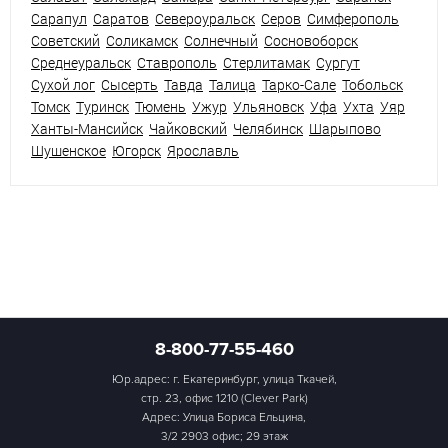
Сарапул
Саратов
Североуральск
Серов
Симферополь
Советский
Соликамск
Солнечный
Сосновоборск
Среднеуральск
Ставрополь
Стерлитамак
Сургут
Сухой лог
Сысерть
Тавда
Талица
Тарко-Сале
Тобольск
Томск
Туринск
Тюмень
Ужур
Ульяновск
Уфа
Ухта
Уяр
Ханты-Мансийск
Чайковский
Челябинск
Шарыпово
Шушенское
Югорск
Ярославль
8-800-77-55-460
Юр.адрес: г. Екатеринбург, улица Ткачей,
стр. 23, офис 1210 (Clever Park)
Адрес: Улица Бориса Ельцина,
3/2 2903 офис; 29 этаж