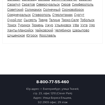
Сарапул
Саратов
Североуральск
Серов
Симферополь
Советский
Соликамск
Солнечный
Сосновоборск
Среднеуральск
Ставрополь
Стерлитамак
Сургут
Сухой лог
Сысерть
Тавда
Талица
Тарко-Сале
Тобольск
Томск
Туринск
Тюмень
Ужур
Ульяновск
Уфа
Ухта
Уяр
Ханты-Мансийск
Чайковский
Челябинск
Шарыпово
Шушенское
Югорск
Ярославль
8-800-77-55-460
Юр.адрес: г. Екатеринбург, улица Ткачей,
стр. 23, офис 1210 (Clever Park)
Адрес: Улица Бориса Ельцина,
3/2 2903 офис; 29 этаж