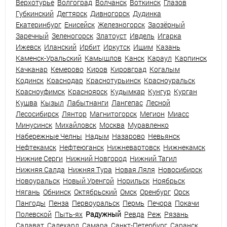
Верхотурье
Волгоград
Волчанск
Воткинск
Глазов
Губкинский
Дегтярск
Дивногорск
Дудинка
Екатеринбург
Енисейск
Железногорск
Заозёрный
Заречный
Зеленогорск
Златоуст
Ивдель
Игарка
Ижевск
Иланский
Ирбит
Иркутск
Ишим
Казань
Каменск-Уральский
Камышлов
Канск
Караул
Карпинск
Качканар
Кемерово
Киров
Кировград
Когалым
Кодинск
Краснодар
Краснотурьинск
Красноуральск
Красноуфимск
Красноярск
Кудымкар
Кунгур
Курган
Кушва
Кызыл
Лабытнанги
Лангепас
Лесной
Лесосибирск
Лянтор
Магнитогорск
Мегион
Миасс
Минусинск
Михайловск
Москва
Муравленко
Набережные Челны
Надым
Назарово
Невьянск
Нефтекамск
Нефтеюганск
Нижневартовск
Нижнекамск
Нижние Серги
Нижний Новгород
Нижний Тагил
Нижняя Салда
Нижняя Тура
Новая Ляля
Новосибирск
Новоуральск
Новый Уренгой
Норильск
Ноябрьск
Нягань
Обнинск
Октябрьский
Омск
Оренбург
Орск
Пангоды
Пенза
Первоуральск
Пермь
Печора
Покачи
Полевской
Пыть-ях
Радужный
Ревда
Реж
Рязань
Салават
Салехард
Самара
Санкт-Петербург
Саранск