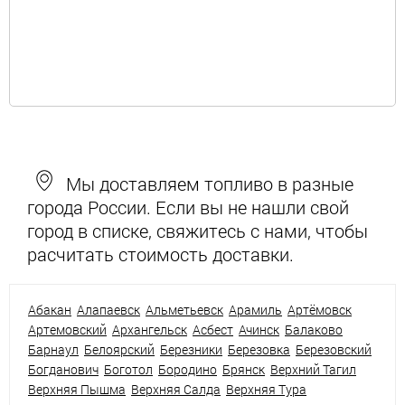
Мы доставляем топливо в разные
города России. Если вы не нашли свой
город в списке, свяжитесь с нами, чтобы
расчитать стоимость доставки.
Абакан
Алапаевск
Альметьевск
Арамиль
Артёмовск
Артемовский
Архангельск
Асбест
Ачинск
Балаково
Барнаул
Белоярский
Березники
Березовка
Березовский
Богданович
Боготол
Бородино
Брянск
Верхний Тагил
Верхняя Пышма
Верхняя Салда
Верхняя Тура