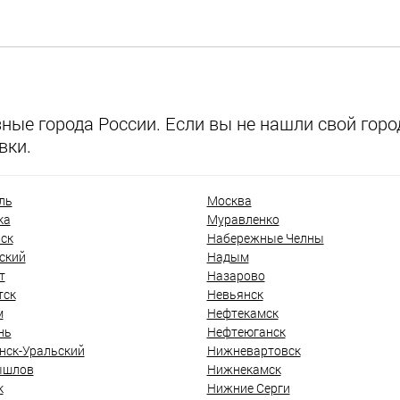
ые города России. Если вы не нашли свой город
вки.
ль
Москва
ка
Муравленко
ск
Набережные Челны
ский
Надым
т
Назарово
тск
Невьянск
м
Нефтекамск
нь
Нефтеюганск
нск-Уральский
Нижневартовск
ышлов
Нижнекамск
к
Нижние Серги