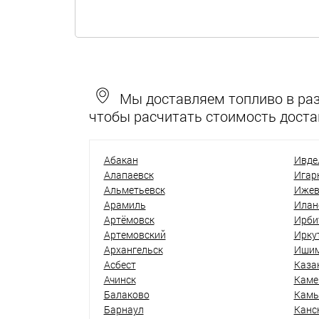
Мы доставляем топливо в разн
чтобы расчитать стоимость доста
Абакан
Ивде
Алапаевск
Игар
Альметьевск
Ижев
Арамиль
Илан
Артёмовск
Ирби
Артемовский
Ирку
Архангельск
Иши
Асбест
Каза
Ачинск
Каме
Балаково
Кам
Барнаул
Канс