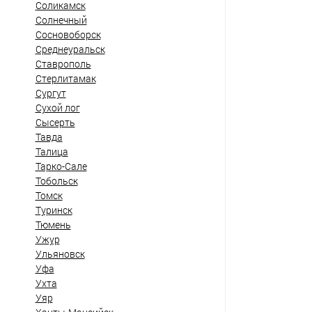
Соликамск
Солнечный
Сосновоборск
Среднеуральск
Ставрополь
Стерлитамак
Сургут
Сухой лог
Сысерть
Тавда
Талица
Тарко-Сале
Тобольск
Томск
Туринск
Тюмень
Ужур
Ульяновск
Уфа
Ухта
Уяр