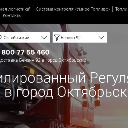
ная логистика"
Система контроля «Умное Топливо»
Топли
Контакты
Октябрьский
Бензин 92
 800 77 55 460
оставка Бензин 92 в город Октябрьский
илированный Регуля
й в город Октябрьс