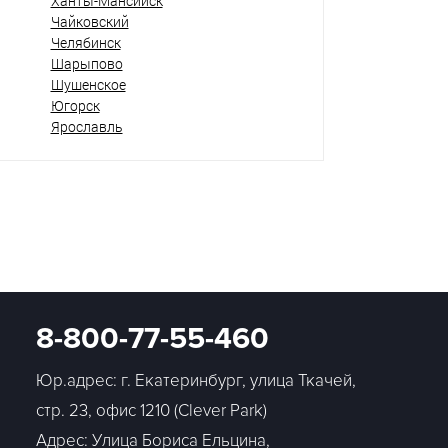
Ханты-Мансийск
Чайковский
Челябинск
Шарыпово
Шушенское
Югорск
Ярославль
8-800-77-55-460
Юр.адрес: г. Екатеринбург, улица Ткачей,
стр. 23, офис 1210 (Clever Park)
Адрес: Улица Бориса Ельцина,