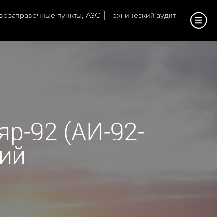
возаправочные пункты, АЗС
Технический аудит
р-92 (АИ-92-
кий