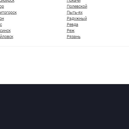
сибирск
Покачи
ор
Полевской
итогорск
Пыть-ях
он
Радужный
с
Ревда
синск
Реж
йловск
Рязань