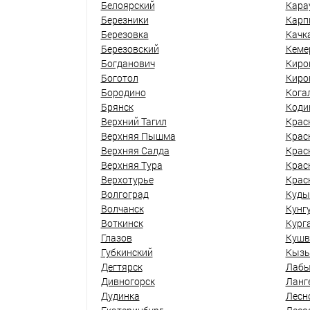
Белоярский
Кара
Березники
Карп
Березовка
Качк
Березовский
Кеме
Богданович
Киро
Боготол
Киро
Бородино
Кога
Брянск
Коди
Верхний Тагил
Крас
Верхняя Пышма
Крас
Верхняя Салда
Крас
Верхняя Тура
Крас
Верхотурье
Крас
Волгоград
Куды
Волчанск
Кунг
Воткинск
Кург
Глазов
Кушв
Губкинский
Кыз
Дегтярск
Лабы
Дивногорск
Ланг
Дудинка
Лесн