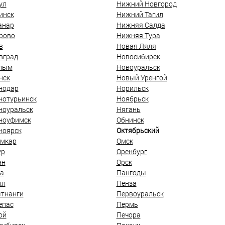
ул
Нижний Новгород
инск
Нижний Тагил
анар
Нижняя Салда
рово
Нижняя Тура
в
Новая Ляля
вград
Новосибирск
лым
Новоуральск
нск
Новый Уренгой
нодар
Норильск
нотурьинск
Ноябрьск
ноуральск
Нягань
ноуфимск
Обнинск
ноярск
Октябрьский
мкар
Омск
ур
Оренбург
ан
Орск
а
Пангоды
ыл
Пенза
тнанги
Первоуральск
епас
Пермь
ой
Печора