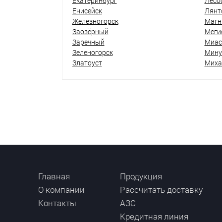
Екатеринбург
Лесо
Енисейск
Лянт
Железногорск
Магн
Заозёрный
Меги
Заречный
Миас
Зеленогорск
Мину
Златоуст
Миха
Главная
Продукция
О компании
Рассчитать доставку
Контакты
АЗС
Кредитная линия