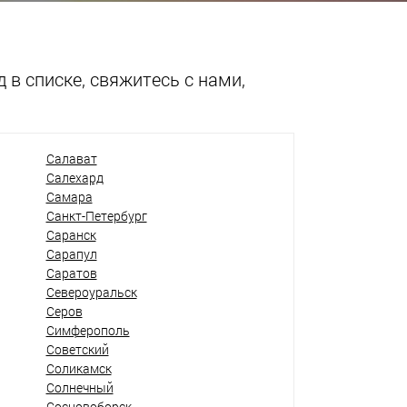
 в списке, свяжитесь с нами,
Салават
Салехард
Самара
Санкт-Петербург
Саранск
Сарапул
Саратов
Североуральск
Серов
Симферополь
Советский
Соликамск
Солнечный
Сосновоборск