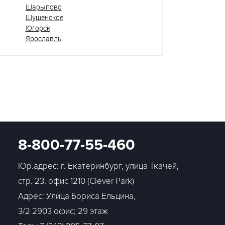
Шарыпово
Шушенское
Югорск
Ярославль
8-800-77-55-460
Юр.адрес: г. Екатеринбург, улица Ткачей,
стр. 23, офис 1210 (Clever Park)
Адрес: Улица Бориса Ельцина,
3/2 2903 офис; 29 этаж