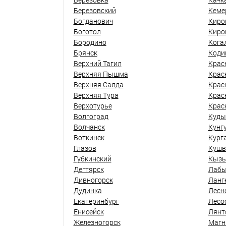
Березовский
Кеме
Богданович
Киро
Боготол
Киро
Бородино
Кога
Брянск
Коди
Верхний Тагил
Крас
Верхняя Пышма
Крас
Верхняя Салда
Крас
Верхняя Тура
Крас
Верхотурье
Крас
Волгоград
Куды
Волчанск
Кунг
Воткинск
Кург
Глазов
Кушв
Губкинский
Кыз
Дегтярск
Лабы
Дивногорск
Ланг
Дудинка
Лесн
Екатеринбург
Лесо
Енисейск
Лянт
Железногорск
Магн