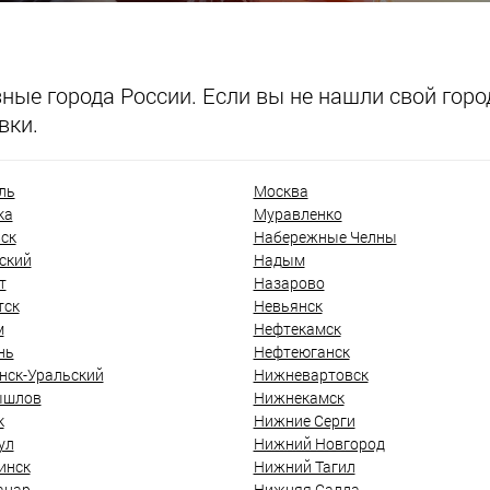
ые города России. Если вы не нашли свой город
вки.
ль
Москва
ка
Муравленко
ск
Набережные Челны
ский
Надым
т
Назарово
тск
Невьянск
м
Нефтекамск
нь
Нефтеюганск
нск-Уральский
Нижневартовск
ышлов
Нижнекамск
к
Нижние Серги
ул
Нижний Новгород
инск
Нижний Тагил
анар
Нижняя Салда