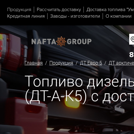
Продукция
Рассчитать доставку
Доставка топлива "Ум
Кредитная линия
Заводы - изготовители
О компании
8
Главная
/
Продукция
/
ДТ Евро 5
/
ДТ арктиче
Топливо дизель
(ДТ-А-К5) с до