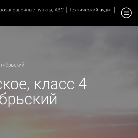
возаправочные пункты, АЗС
Технический аудит
ктябрьский
кое, класс 4
ябрьский