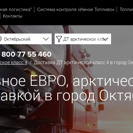
ная логистика"
Система контроля «Умное Топливо»
Топли
Контакты
Октябрьский
ДТ арктическое класс 4
 800 77 55 460
ское класс 4
/ Доставка ДТ арктическое класс 4 в город О
ное ЕВРО, арктичес
ставкой в город Окт