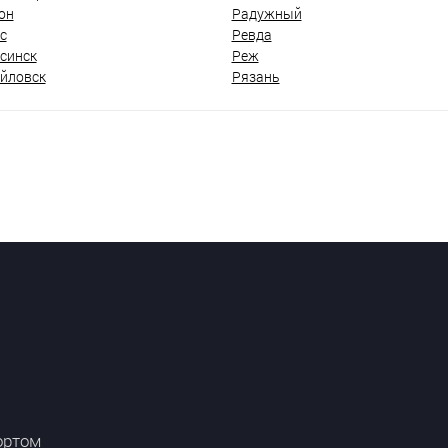
он
Радужный
с
Ревда
синск
Реж
йловск
Рязань
ортом