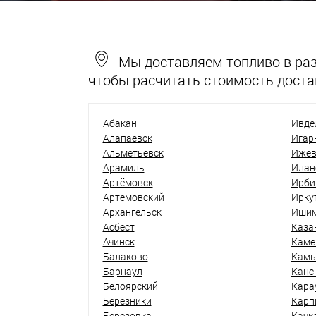
Мы доставляем топливо в разн
чтобы расчитать стоимость доста
Абакан
Ивде
Алапаевск
Игар
Альметьевск
Ижев
Арамиль
Илан
Артёмовск
Ирби
Артемовский
Ирку
Архангельск
Иши
Асбест
Каза
Ачинск
Каме
Балаково
Кам
Барнаул
Канс
Белоярский
Кара
Березники
Карп
Березовка
Качк