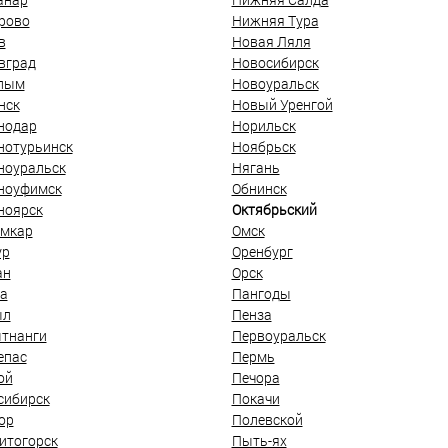
рово
Нижняя Тура
в
Новая Ляля
вград
Новосибирск
лым
Новоуральск
нск
Новый Уренгой
нодар
Норильск
нотурьинск
Ноябрьск
ноуральск
Нягань
ноуфимск
Обнинск
ноярск
Октябрьский
мкар
Омск
ур
Оренбург
ан
Орск
а
Пангоды
ыл
Пенза
тнанги
Первоуральск
епас
Пермь
ой
Печора
сибирск
Покачи
ор
Полевской
итогорск
Пыть-ях