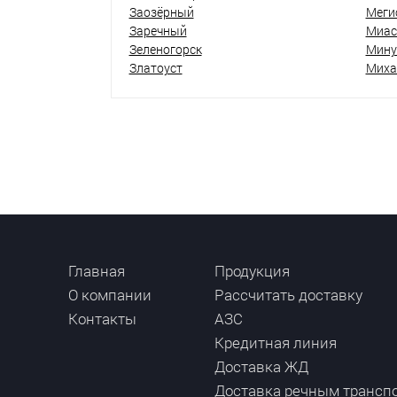
Заозёрный
Меги
Заречный
Миас
Зеленогорск
Мину
Златоуст
Миха
Главная
Продукция
О компании
Рассчитать доставку
Контакты
АЗС
Кредитная линия
Доставка ЖД
Доставка речным трансп