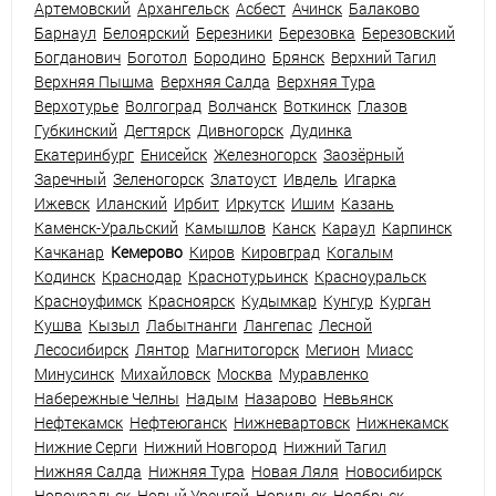
Артемовский
Архангельск
Асбест
Ачинск
Балаково
Барнаул
Белоярский
Березники
Березовка
Березовский
Богданович
Боготол
Бородино
Брянск
Верхний Тагил
Верхняя Пышма
Верхняя Салда
Верхняя Тура
Верхотурье
Волгоград
Волчанск
Воткинск
Глазов
Губкинский
Дегтярск
Дивногорск
Дудинка
Екатеринбург
Енисейск
Железногорск
Заозёрный
Заречный
Зеленогорск
Златоуст
Ивдель
Игарка
Ижевск
Иланский
Ирбит
Иркутск
Ишим
Казань
Каменск-Уральский
Камышлов
Канск
Караул
Карпинск
Качканар
Кемерово
Киров
Кировград
Когалым
Кодинск
Краснодар
Краснотурьинск
Красноуральск
Красноуфимск
Красноярск
Кудымкар
Кунгур
Курган
Кушва
Кызыл
Лабытнанги
Лангепас
Лесной
Лесосибирск
Лянтор
Магнитогорск
Мегион
Миасс
Минусинск
Михайловск
Москва
Муравленко
Набережные Челны
Надым
Назарово
Невьянск
Нефтекамск
Нефтеюганск
Нижневартовск
Нижнекамск
Нижние Серги
Нижний Новгород
Нижний Тагил
Нижняя Салда
Нижняя Тура
Новая Ляля
Новосибирск
Новоуральск
Новый Уренгой
Норильск
Ноябрьск