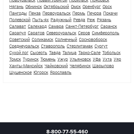
Нягань
Обнинск
Октябрьский
Омск
Оренбург
Орск
Пангоды
Пенза
Первоуральск
Пермь
Печора
Покачи
Полевской
Пыть-ях
Радужный
Ревда
Реж
Рязань
Салават
Салехард
Самара
Санкт-Петербург
Саранск
Сарапул
Саратов
Североуральск
Серов
Симферополь
Советский
Соликамск
Солнечный
Сосновоборск
Среднеуральск
Ставрополь
Стерлитамак
Сургут
Сухой лог
Сысерть
Тавда
Талица
Тарко-Сале
Тобольск
Томск
Туринск
Тюмень
Ужур
Ульяновск
Уфа
Ухта
Уяр
Ханты-Мансийск
Чайковский
Челябинск
Шарыпово
Шушенское
Югорск
Ярославль
8-800-77-55-460