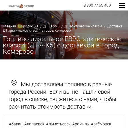
8 800 77 55 460
Главная
/
Продукция
/
ДТ Евро 5
/
ДТ арктическое класс 4
/ Доставка
ДТ арктическое класс 4 в город Кемерово
Топливо дизельное ЕВРО, арктическое,
класс 4 (ДТ-А-К5) с доставкой в город
Кемерово
Мы доставляем топливо в разные
города России. Если вы не нашли свой
город в списке, свяжитесь с нами, чтобы
расчитать стоимость доставки.
Абакан
Алапаевск
Альметьевск
Арамиль
Артёмовск