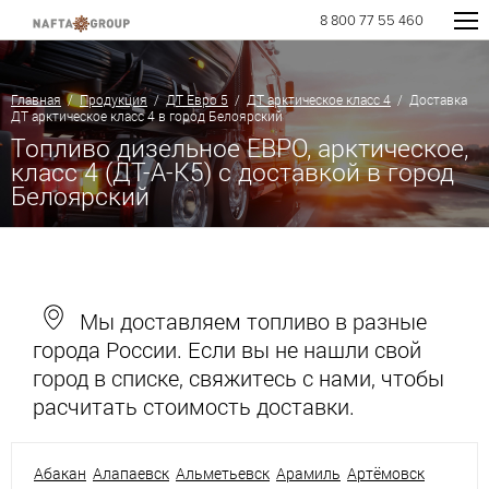
8 800 77 55 460
Главная
/
Продукция
/
ДТ Евро 5
/
ДТ арктическое класс 4
/ Доставка
ДТ арктическое класс 4 в город Белоярский
Топливо дизельное ЕВРО, арктическое,
класс 4 (ДТ-А-К5) с доставкой в город
Белоярский
Мы доставляем топливо в разные
города России. Если вы не нашли свой
город в списке, свяжитесь с нами, чтобы
расчитать стоимость доставки.
Абакан
Алапаевск
Альметьевск
Арамиль
Артёмовск