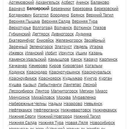
Артемовский
Архангельск
Асбест
Ачинск
Балаково
Барнаул
Белоярский
Березники
Березовка
Березовский
Богданович
Боготол
Бородино
Брянск
Верхний Тагил
Верхняя Пышма
Верхняя Салда
Верхняя Тура
Верхотурье
Волгоград
Волчанск
Воткинск
Глазов
Губкинский
Дегтярск
Дивногорск
Дудинка
Екатеринбург
Енисейск
Железногорск
Заозёрный
Заречный
Зеленогорск
Златоуст
Ивдель
Игарка
Ижевск
Иланский
Ирбит
Иркутск
Ишим
Казань
Каменск-Уральский
Камышлов
Канск
Караул
Карпинск
Качканар
Кемерово
Киров
Кировград
Когалым
Кодинск
Краснодар
Краснотурьинск
Красноуральск
Красноуфимск
Красноярск
Кудымкар
Кунгур
Курган
Кушва
Кызыл
Лабытнанги
Лангепас
Лесной
Лесосибирск
Лянтор
Магнитогорск
Мегион
Миасс
Минусинск
Михайловск
Москва
Муравленко
Набережные Челны
Надым
Назарово
Невьянск
Нефтекамск
Нефтеюганск
Нижневартовск
Нижнекамск
Нижние Серги
Нижний Новгород
Нижний Тагил
Нижняя Салда
Нижняя Тура
Новая Ляля
Новосибирск
Новоуральск
Новый Уренгой
Норильск
Ноябрьск