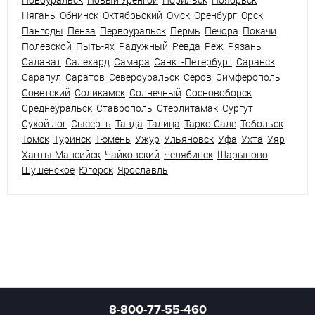
Нягань
Обнинск
Октябрьский
Омск
Оренбург
Орск
Пангоды
Пенза
Первоуральск
Пермь
Печора
Покачи
Полевской
Пыть-ях
Радужный
Ревда
Реж
Рязань
Салават
Салехард
Самара
Санкт-Петербург
Саранск
Сарапул
Саратов
Североуральск
Серов
Симферополь
Советский
Соликамск
Солнечный
Сосновоборск
Среднеуральск
Ставрополь
Стерлитамак
Сургут
Сухой лог
Сысерть
Тавда
Талица
Тарко-Сале
Тобольск
Томск
Туринск
Тюмень
Ужур
Ульяновск
Уфа
Ухта
Уяр
Ханты-Мансийск
Чайковский
Челябинск
Шарыпово
Шушенское
Югорск
Ярославль
8-800-77-55-460