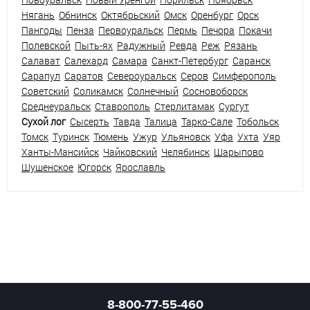
Нягань
Обнинск
Октябрьский
Омск
Оренбург
Орск
Пангоды
Пенза
Первоуральск
Пермь
Печора
Покачи
Полевской
Пыть-ях
Радужный
Ревда
Реж
Рязань
Салават
Салехард
Самара
Санкт-Петербург
Саранск
Сарапул
Саратов
Североуральск
Серов
Симферополь
Советский
Соликамск
Солнечный
Сосновоборск
Среднеуральск
Ставрополь
Стерлитамак
Сургут
Сухой лог
Сысерть
Тавда
Талица
Тарко-Сале
Тобольск
Томск
Туринск
Тюмень
Ужур
Ульяновск
Уфа
Ухта
Уяр
Ханты-Мансийск
Чайковский
Челябинск
Шарыпово
Шушенское
Югорск
Ярославль
8-800-77-55-460