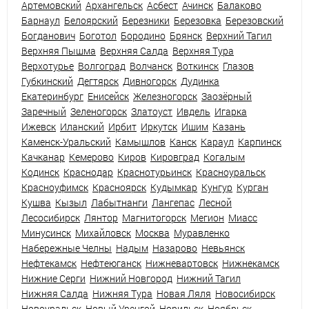
Артемовский
Архангельск
Асбест
Ачинск
Балаково
Барнаул
Белоярский
Березники
Березовка
Березовский
Богданович
Боготол
Бородино
Брянск
Верхний Тагил
Верхняя Пышма
Верхняя Салда
Верхняя Тура
Верхотурье
Волгоград
Волчанск
Воткинск
Глазов
Губкинский
Дегтярск
Дивногорск
Дудинка
Екатеринбург
Енисейск
Железногорск
Заозёрный
Заречный
Зеленогорск
Златоуст
Ивдель
Игарка
Ижевск
Иланский
Ирбит
Иркутск
Ишим
Казань
Каменск-Уральский
Камышлов
Канск
Караул
Карпинск
Качканар
Кемерово
Киров
Кировград
Когалым
Кодинск
Краснодар
Краснотурьинск
Красноуральск
Красноуфимск
Красноярск
Кудымкар
Кунгур
Курган
Кушва
Кызыл
Лабытнанги
Лангепас
Лесной
Лесосибирск
Лянтор
Магнитогорск
Мегион
Миасс
Минусинск
Михайловск
Москва
Муравленко
Набережные Челны
Надым
Назарово
Невьянск
Нефтекамск
Нефтеюганск
Нижневартовск
Нижнекамск
Нижние Серги
Нижний Новгород
Нижний Тагил
Нижняя Салда
Нижняя Тура
Новая Ляля
Новосибирск
Новоуральск
Новый Уренгой
Норильск
Ноябрьск