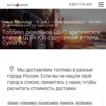
8 800 77 55 460
Главная
/
Продукция
/
ДТ Евро 5
/
ДТ арктическое класс 4
/ Доставка
ДТ арктическое класс 4 в город Сухой лог
Топливо дизельное ЕВРО, арктическое,
класс 4 (ДТ-А-К5) с доставкой в город
Сухой лог
Мы доставляем топливо в разные
города России. Если вы не нашли свой
город в списке, свяжитесь с нами, чтобы
расчитать стоимость доставки.
Абакан
Алапаевск
Альметьевск
Арамиль
Артёмовск