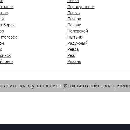
ыл
Пенза
тнанги
Первоуральск
епас
Пермь
ой
Печора
сибирск
Покачи
ор
Полевской
итогорск
Пыть-ях
он
Радужный
с
Ревда
синск
Реж
йловск
Рязань
тавить заявку на топливо (Фракция газойлевая прямог