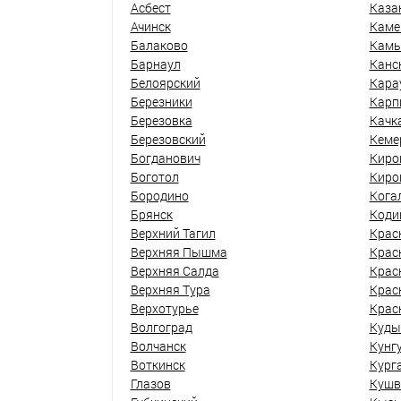
Асбест
Каза
Ачинск
Каме
Балаково
Кам
Барнаул
Канс
Белоярский
Кара
Березники
Карп
Березовка
Качк
Березовский
Кеме
Богданович
Киро
Боготол
Киро
Бородино
Кога
Брянск
Коди
Верхний Тагил
Крас
Верхняя Пышма
Крас
Верхняя Салда
Крас
Верхняя Тура
Крас
Верхотурье
Крас
Волгоград
Куды
Волчанск
Кунг
Воткинск
Кург
Глазов
Кушв