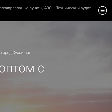
возаправочные пункты, АЗС
Технический аудит
город Сухой лог
оптом с