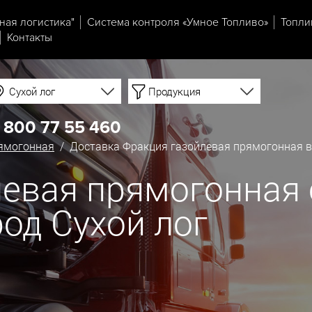
ная логистика"
Система контроля «Умное Топливо»
Топли
Контакты
Сухой лог
Продукция
 800 77 55 460
рямогонная
/ Доставка Фракция газойлевая прямогонная в 
евая прямогонная 
род Сухой лог