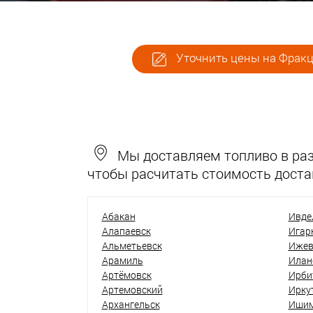
Уточнить цены на Фракци
Мы доставляем топливо в разн
чтобы расчитать стоимость доста
Абакан
Ивде
Алапаевск
Игар
Альметьевск
Ижев
Арамиль
Илан
Артёмовск
Ирби
Артемовский
Ирку
Архангельск
Иши