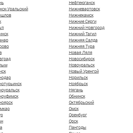
нь
Нефтеюганск
нск-Уральский
Нижневартовск
ышлов
Нижнекамск
к
Нижние Серги
ул
Нижний Новгород
инск
Нижний Тагил
анар
Нижняя Салда
рово
Нижняя Тура
в
Новая Ляля
вград
Новосибирск
лым
Новоуральск
нск
Новый Уренгой
нодар
Норильск
нотурьинск
Ноябрьск
ноуральск
Нягань
ноуфимск
Обнинск
ноярск
Октябрьский
мкар
Омск
ур
Оренбург
ан
Орск
а
Пангоды