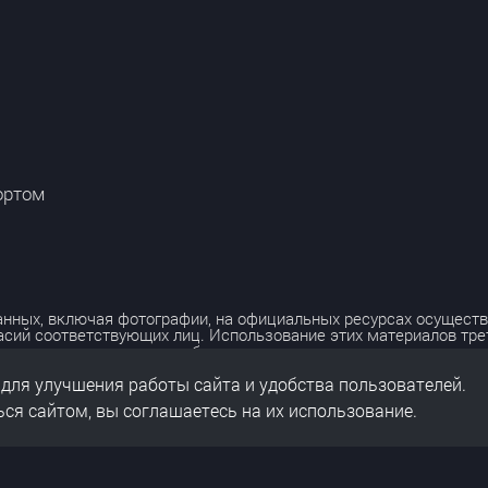
ортом
нных, включая фотографии, на официальных ресурсах осуществ
асий соответствующих лиц. Использование этих материалов тр
лько с разрешения правообладателя.
 для улучшения работы сайта и удобства пользователей.
льных данных
нальных данных
ся сайтом, вы соглашаетесь на их использование.