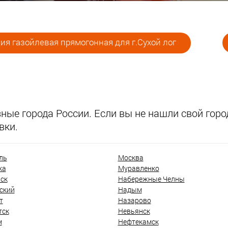
я газойлевая прямогонная для г.Сухой лог
ые города России. Если вы не нашли свой город
вки.
ль
Москва
ка
Муравленко
ск
Набережные Челны
ский
Надым
т
Назарово
тск
Невьянск
м
Нефтекамск