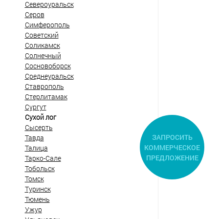
Североуральск
Серов
Симферополь
Советский
Соликамск
Солнечный
Сосновоборск
Среднеуральск
Ставрополь
Стерлитамак
Сургут
Сухой лог
Сысерть
ЗАПРОСИТЬ
Тавда
КОММЕРЧЕСКОЕ
Талица
ПРЕДЛОЖЕНИЕ
Тарко-Сале
Тобольск
Томск
Туринск
Тюмень
Ужур