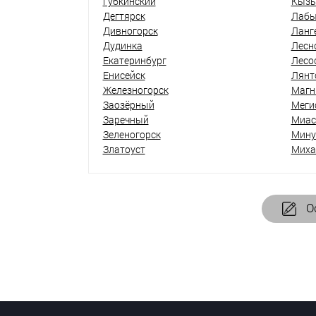
Губкинский
Кыз
Дегтярск
Лабы
Дивногорск
Ланг
Дудинка
Лесн
Екатеринбург
Лесо
Енисейск
Лянт
Железногорск
Магн
Заозёрный
Меги
Заречный
Миас
Зеленогорск
Мину
Златоуст
Миха
Ос