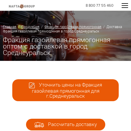
8 800 77 55 460
Главная
/
Продукция
/
Фракция газойлевая прямогонная
/ Доставка
Фракция газойлевая прямогонная в город Среднеуральск
Фракция газойлевая прямогонная
оптом с доставкой в город
Среднеуральск
Уточнить цены на Фракция
газойлевая прямогонная для
г.Среднеуральск
Рассчитать доставку