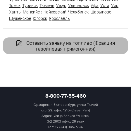
Томск
Туринск
Тюмень
Ужур
Ульяновск
Уфа
Ухта
Уяр
Ханты-Мансийск
Чайковский
Челябинск
Шарыпово
Шушенское
Югорск
Ярославль
Оставить заявку на топливо (Фракция
газойлевая прямогонная)
8-800-77-55-460
Юр.адрес: г. Екатеринбург, улица Ткачей,
стр. 23, офис 1210 (Clever Park)
Адрес: Улица Бориса Ельцина,
3/2 2903 офис; 29 этаж
Тел:
+7 (343) 305-77-07