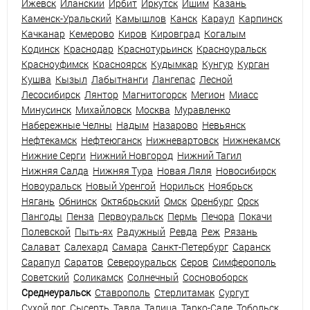
Ижевск
Иланский
Ирбит
Иркутск
Ишим
Казань
Каменск-Уральский
Камышлов
Канск
Караул
Карпинск
Качканар
Кемерово
Киров
Кировград
Когалым
Кодинск
Краснодар
Краснотурьинск
Красноуральск
Красноуфимск
Красноярск
Кудымкар
Кунгур
Курган
Кушва
Кызыл
Лабытнанги
Лангепас
Лесной
Лесосибирск
Лянтор
Магнитогорск
Мегион
Миасс
Минусинск
Михайловск
Москва
Муравленко
Набережные Челны
Надым
Назарово
Невьянск
Нефтекамск
Нефтеюганск
Нижневартовск
Нижнекамск
Нижние Серги
Нижний Новгород
Нижний Тагил
Нижняя Салда
Нижняя Тура
Новая Ляля
Новосибирск
Новоуральск
Новый Уренгой
Норильск
Ноябрьск
Нягань
Обнинск
Октябрьский
Омск
Оренбург
Орск
Пангоды
Пенза
Первоуральск
Пермь
Печора
Покачи
Полевской
Пыть-ях
Радужный
Ревда
Реж
Рязань
Салават
Салехард
Самара
Санкт-Петербург
Саранск
Сарапул
Саратов
Североуральск
Серов
Симферополь
Советский
Соликамск
Солнечный
Сосновоборск
Среднеуральск
Ставрополь
Стерлитамак
Сургут
Сухой лог
Сысерть
Тавда
Талица
Тарко-Сале
Тобольск