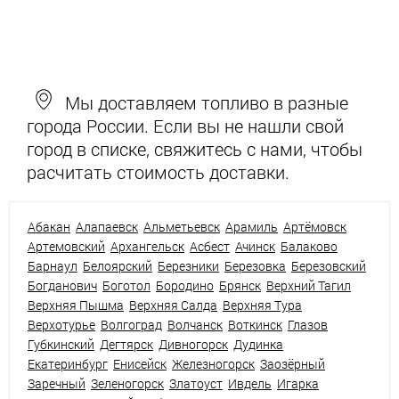
Мы доставляем топливо в разные
города России. Если вы не нашли свой
город в списке, свяжитесь с нами, чтобы
расчитать стоимость доставки.
Абакан
Алапаевск
Альметьевск
Арамиль
Артёмовск
Артемовский
Архангельск
Асбест
Ачинск
Балаково
Барнаул
Белоярский
Березники
Березовка
Березовский
Богданович
Боготол
Бородино
Брянск
Верхний Тагил
Верхняя Пышма
Верхняя Салда
Верхняя Тура
Верхотурье
Волгоград
Волчанск
Воткинск
Глазов
Губкинский
Дегтярск
Дивногорск
Дудинка
Екатеринбург
Енисейск
Железногорск
Заозёрный
Заречный
Зеленогорск
Златоуст
Ивдель
Игарка