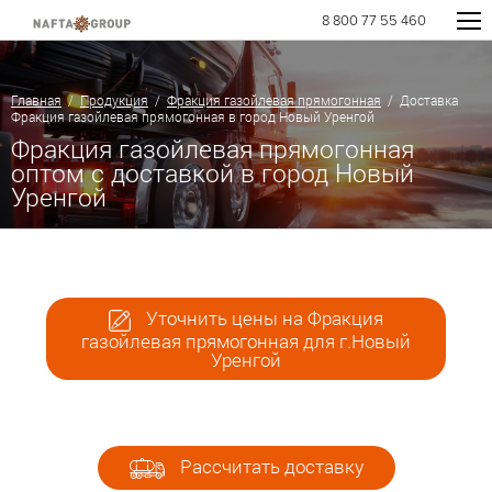
8 800 77 55 460
Главная
/
Продукция
/
Фракция газойлевая прямогонная
/ Доставка
Фракция газойлевая прямогонная в город Новый Уренгой
Фракция газойлевая прямогонная
оптом с доставкой в город Новый
Уренгой
Уточнить цены на Фракция
газойлевая прямогонная для г.Новый
Уренгой
Рассчитать доставку