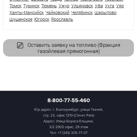
Томск
Туринск
Тюмень
Ужур
Ульяновск
Уфа
Ухта
Уяр
Ханты-Мансийск
Чайковский
Челябинск
Шарыпово
Шушенское
Югорск
Ярославль
Оставить заявку на топливо (Фракция
газойлевая прямогонная)
8-800-77-55-460
Юр.адрес: г. Екатеринбург, улица Ткачей,
стр. 23, офис 1210 (Clever Park)
Адрес: Улица Бориса Ельцина,
3/2 2903 офис; 29 этаж
Тел:
+7 (343) 305-77-07