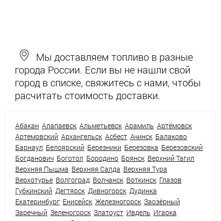
Мы доставляем топливо в разные
города России. Если вы не нашли свой
город в списке, свяжитесь с нами, чтобы
расчитать стоимость доставки.
Абакан
Алапаевск
Альметьевск
Арамиль
Артёмовск
Артемовский
Архангельск
Асбест
Ачинск
Балаково
Барнаул
Белоярский
Березники
Березовка
Березовский
Богданович
Боготол
Бородино
Брянск
Верхний Тагил
Верхняя Пышма
Верхняя Салда
Верхняя Тура
Верхотурье
Волгоград
Волчанск
Воткинск
Глазов
Губкинский
Дегтярск
Дивногорск
Дудинка
Екатеринбург
Енисейск
Железногорск
Заозёрный
Заречный
Зеленогорск
Златоуст
Ивдель
Игарка