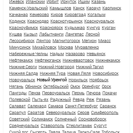
Ижевск
Иланский
Ирбит
Иркутск
Ишим
Казань
Каменск-Уральский
Камышлов
Канск
Караул
Карпинск
Качканар
Кемерово
Киров
Кировград
Когалым
Кодинск
Краснодар
Краснотурьинск
Красноуральск
Красноуфимск
Красноярск
Кудымкар
Кунгур
Курган
Кушва
Кызыл
Лабытнанги
Лангепас
Лесной
Лесосибирск
Лянтор
Магнитогорск
Мегион
Миасс
Минусинск
Михайловск
Москва
Муравленко
Набережные Челны
Надым
Назарово
Невьянск
Нефтекамск
Нефтеюганск
Нижневартовск
Нижнекамск
Нижние Серги
Нижний Новгород
Нижний Тагил
Нижняя Салда
Нижняя Тура
Новая Ляля
Новосибирск
Новоуральск
Новый Уренгой
Норильск
Ноябрьск
Нягань
Обнинск
Октябрьский
Омск
Оренбург
Орск
Пангоды
Пенза
Первоуральск
Пермь
Печора
Покачи
Полевской
Пыть-ях
Радужный
Ревда
Реж
Рязань
Салават
Салехард
Самара
Санкт-Петербург
Саранск
Сарапул
Саратов
Североуральск
Серов
Симферополь
Советский
Соликамск
Солнечный
Сосновоборск
Среднеуральск
Ставрополь
Стерлитамак
Сургут
Сухой лог
Сысерть
Тавда
Талица
Тарко-Сале
Тобольск