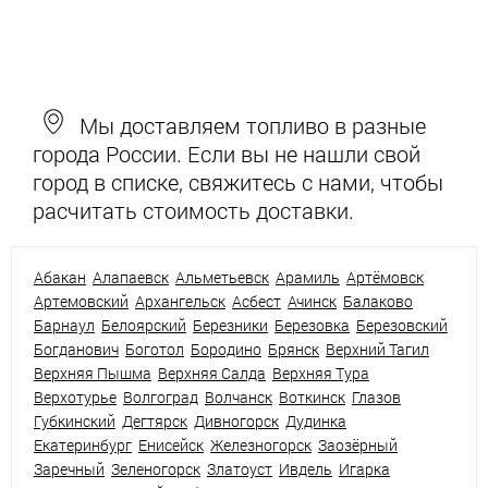
Мы доставляем топливо в разные
города России. Если вы не нашли свой
город в списке, свяжитесь с нами, чтобы
расчитать стоимость доставки.
Абакан
Алапаевск
Альметьевск
Арамиль
Артёмовск
Артемовский
Архангельск
Асбест
Ачинск
Балаково
Барнаул
Белоярский
Березники
Березовка
Березовский
Богданович
Боготол
Бородино
Брянск
Верхний Тагил
Верхняя Пышма
Верхняя Салда
Верхняя Тура
Верхотурье
Волгоград
Волчанск
Воткинск
Глазов
Губкинский
Дегтярск
Дивногорск
Дудинка
Екатеринбург
Енисейск
Железногорск
Заозёрный
Заречный
Зеленогорск
Златоуст
Ивдель
Игарка