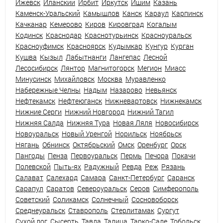
Ижевск
Иланский
Ирбит
Иркутск
Ишим
Казань
Каменск-Уральский
Камышлов
Канск
Караул
Карпинск
Качканар
Кемерово
Киров
Кировград
Когалым
Кодинск
Краснодар
Краснотурьинск
Красноуральск
Красноуфимск
Красноярск
Кудымкар
Кунгур
Курган
Кушва
Кызыл
Лабытнанги
Лангепас
Лесной
Лесосибирск
Лянтор
Магнитогорск
Мегион
Миасс
Минусинск
Михайловск
Москва
Муравленко
Набережные Челны
Надым
Назарово
Невьянск
Нефтекамск
Нефтеюганск
Нижневартовск
Нижнекамск
Нижние Серги
Нижний Новгород
Нижний Тагил
Нижняя Салда
Нижняя Тура
Новая Ляля
Новосибирск
Новоуральск
Новый Уренгой
Норильск
Ноябрьск
Нягань
Обнинск
Октябрьский
Омск
Оренбург
Орск
Пангоды
Пенза
Первоуральск
Пермь
Печора
Покачи
Полевской
Пыть-ях
Радужный
Ревда
Реж
Рязань
Салават
Салехард
Самара
Санкт-Петербург
Саранск
Сарапул
Саратов
Североуральск
Серов
Симферополь
Советский
Соликамск
Солнечный
Сосновоборск
Среднеуральск
Ставрополь
Стерлитамак
Сургут
Сухой лог
Сысерть
Тавда
Талица
Тарко-Сале
Тобольск