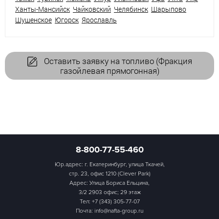
Ханты-Мансийск
Чайковский
Челябинск
Шарыпово
Шушенское
Югорск
Ярославль
Оставить заявку на топливо (Фракция
газойлевая прямогонная)
8-800-77-55-460
Юр.адрес: г. Екатеринбург, улица Ткачей,
стр. 23, офис 1210 (Clever Park)
Адрес: Улица Бориса Ельцина,
3/2 2903 офис; 29 этаж
Тел:
+7 (343) 305-77-07
Почта: info@nafta-group.ru