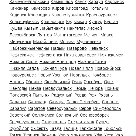
Каменск-Уральский
Камышлов
Канск
Караул
Карпинск
Качканар
Кемерово
Киров
Кировград
Когалым
Кодинск
Краснодар
Краснотурьинск
Красноуральск
Красноуфимск
Красноярск
Кудымкар
Кунгур
Курган
Кушва
Кызыл
Лабытнанги
Лангепас
Лесной
Лесосибирск
Лянтор
Магнитогорск
Мегион
Миасс
Минусинск
Михайловск
Москва
Муравленко
Набережные Челны
Надым
Назарово
Невьянск
Нефтекамск
Нефтеюганск
Нижневартовск
Нижнекамск
Нижние Серги
Нижний Новгород
Нижний Тагил
Нижняя Салда
Нижняя Тура
Новая Ляля
Новосибирск
Новоуральск
Новый Уренгой
Норильск
Ноябрьск
Нягань
Обнинск
Октябрьский
Омск
Оренбург
Орск
Пангоды
Пенза
Первоуральск
Пермь
Печора
Покачи
Полевской
Пыть-ях
Радужный
Ревда
Реж
Рязань
Салават
Салехард
Самара
Санкт-Петербург
Саранск
Сарапул
Саратов
Североуральск
Серов
Симферополь
Советский
Соликамск
Солнечный
Сосновоборск
Среднеуральск
Ставрополь
Стерлитамак
Сургут
Сухой лог
Сысерть
Тавда
Талица
Тарко-Сале
Тобольск
Томск
Туринск
Тюмень
Ужур
Ульяновск
Уфа
Ухта
Уяр