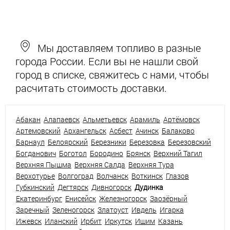
Мы доставляем топливо в разные
города России. Если вы не нашли свой
город в списке, свяжитесь с нами, чтобы
расчитать стоимость доставки.
Абакан
Алапаевск
Альметьевск
Арамиль
Артёмовск
Артемовский
Архангельск
Асбест
Ачинск
Балаково
Барнаул
Белоярский
Березники
Березовка
Березовский
Богданович
Боготол
Бородино
Брянск
Верхний Тагил
Верхняя Пышма
Верхняя Салда
Верхняя Тура
Верхотурье
Волгоград
Волчанск
Воткинск
Глазов
Губкинский
Дегтярск
Дивногорск
Дудинка
Екатеринбург
Енисейск
Железногорск
Заозёрный
Заречный
Зеленогорск
Златоуст
Ивдель
Игарка
Ижевск
Иланский
Ирбит
Иркутск
Ишим
Казань