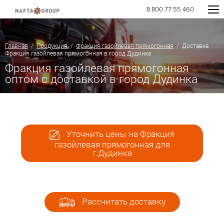
8 800 77 55 460
Главная
/
Продукция
/
Фракция газойлевая прямогонная
/ Доставка
Фракция газойлевая прямогонная в город Дудинка
Фракция газойлевая прямогонная
оптом с доставкой в город Дудинка
Уточнить цены на Фракция
газойлевая прямогонная для
г.Дудинка
Рассчитать доставку