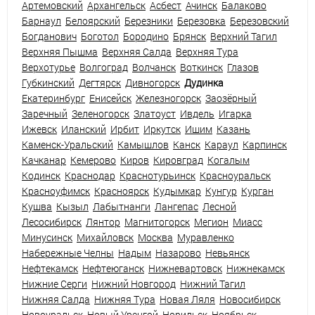
Артемовский
Архангельск
Асбест
Ачинск
Балаково
Барнаул
Белоярский
Березники
Березовка
Березовский
Богданович
Боготол
Бородино
Брянск
Верхний Тагил
Верхняя Пышма
Верхняя Салда
Верхняя Тура
Верхотурье
Волгоград
Волчанск
Воткинск
Глазов
Губкинский
Дегтярск
Дивногорск
Дудинка
Екатеринбург
Енисейск
Железногорск
Заозёрный
Заречный
Зеленогорск
Златоуст
Ивдель
Игарка
Ижевск
Иланский
Ирбит
Иркутск
Ишим
Казань
Каменск-Уральский
Камышлов
Канск
Караул
Карпинск
Качканар
Кемерово
Киров
Кировград
Когалым
Кодинск
Краснодар
Краснотурьинск
Красноуральск
Красноуфимск
Красноярск
Кудымкар
Кунгур
Курган
Кушва
Кызыл
Лабытнанги
Лангепас
Лесной
Лесосибирск
Лянтор
Магнитогорск
Мегион
Миасс
Минусинск
Михайловск
Москва
Муравленко
Набережные Челны
Надым
Назарово
Невьянск
Нефтекамск
Нефтеюганск
Нижневартовск
Нижнекамск
Нижние Серги
Нижний Новгород
Нижний Тагил
Нижняя Салда
Нижняя Тура
Новая Ляля
Новосибирск
Новоуральск
Новый Уренгой
Норильск
Ноябрьск