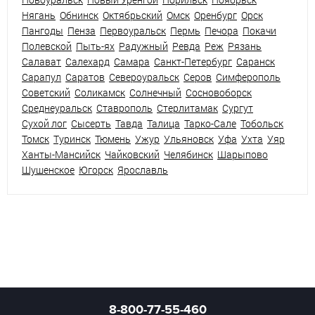
Нягань
Обнинск
Октябрьский
Омск
Оренбург
Орск
Пангоды
Пенза
Первоуральск
Пермь
Печора
Покачи
Полевской
Пыть-ях
Радужный
Ревда
Реж
Рязань
Салават
Салехард
Самара
Санкт-Петербург
Саранск
Сарапул
Саратов
Североуральск
Серов
Симферополь
Советский
Соликамск
Солнечный
Сосновоборск
Среднеуральск
Ставрополь
Стерлитамак
Сургут
Сухой лог
Сысерть
Тавда
Талица
Тарко-Сале
Тобольск
Томск
Туринск
Тюмень
Ужур
Ульяновск
Уфа
Ухта
Уяр
Ханты-Мансийск
Чайковский
Челябинск
Шарыпово
Шушенское
Югорск
Ярославль
8-800-77-55-460