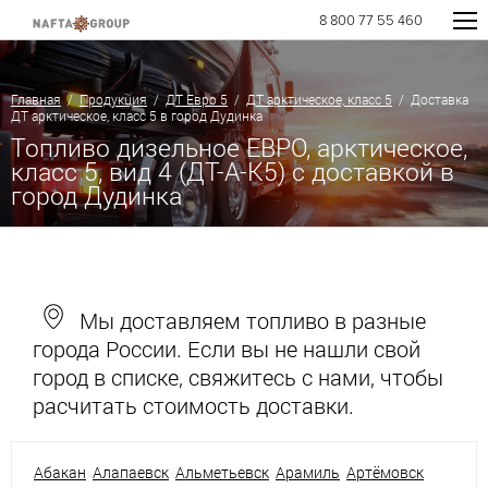
8 800 77 55 460
Главная
/
Продукция
/
ДТ Евро 5
/
ДТ арктическое, класс 5
/ Доставка
ДТ арктическое, класс 5 в город Дудинка
Топливо дизельное ЕВРО, арктическое,
класс 5, вид 4 (ДТ-А-К5) с доставкой в
город Дудинка
Мы доставляем топливо в разные
города России. Если вы не нашли свой
город в списке, свяжитесь с нами, чтобы
расчитать стоимость доставки.
Абакан
Алапаевск
Альметьевск
Арамиль
Артёмовск