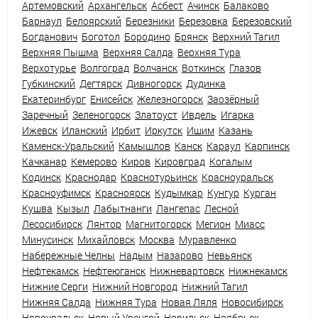
Артемовский
Архангельск
Асбест
Ачинск
Балаково
Барнаул
Белоярский
Березники
Березовка
Березовский
Богданович
Боготол
Бородино
Брянск
Верхний Тагил
Верхняя Пышма
Верхняя Салда
Верхняя Тура
Верхотурье
Волгоград
Волчанск
Воткинск
Глазов
Губкинский
Дегтярск
Дивногорск
Дудинка
Екатеринбург
Енисейск
Железногорск
Заозёрный
Заречный
Зеленогорск
Златоуст
Ивдель
Игарка
Ижевск
Иланский
Ирбит
Иркутск
Ишим
Казань
Каменск-Уральский
Камышлов
Канск
Караул
Карпинск
Качканар
Кемерово
Киров
Кировград
Когалым
Кодинск
Краснодар
Краснотурьинск
Красноуральск
Красноуфимск
Красноярск
Кудымкар
Кунгур
Курган
Кушва
Кызыл
Лабытнанги
Лангепас
Лесной
Лесосибирск
Лянтор
Магнитогорск
Мегион
Миасс
Минусинск
Михайловск
Москва
Муравленко
Набережные Челны
Надым
Назарово
Невьянск
Нефтекамск
Нефтеюганск
Нижневартовск
Нижнекамск
Нижние Серги
Нижний Новгород
Нижний Тагил
Нижняя Салда
Нижняя Тура
Новая Ляля
Новосибирск
Новоуральск
Новый Уренгой
Норильск
Ноябрьск