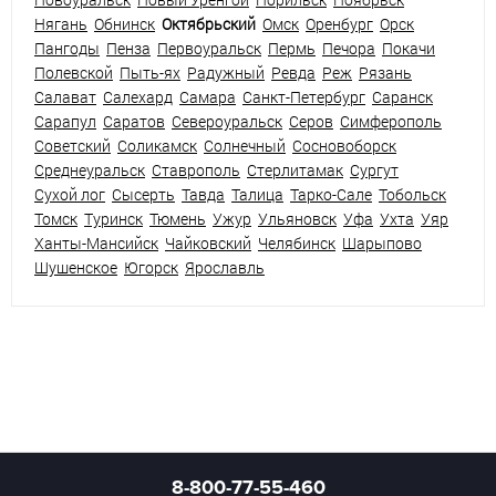
Нягань
Обнинск
Октябрьский
Омск
Оренбург
Орск
Пангоды
Пенза
Первоуральск
Пермь
Печора
Покачи
Полевской
Пыть-ях
Радужный
Ревда
Реж
Рязань
Салават
Салехард
Самара
Санкт-Петербург
Саранск
Сарапул
Саратов
Североуральск
Серов
Симферополь
Советский
Соликамск
Солнечный
Сосновоборск
Среднеуральск
Ставрополь
Стерлитамак
Сургут
Сухой лог
Сысерть
Тавда
Талица
Тарко-Сале
Тобольск
Томск
Туринск
Тюмень
Ужур
Ульяновск
Уфа
Ухта
Уяр
Ханты-Мансийск
Чайковский
Челябинск
Шарыпово
Шушенское
Югорск
Ярославль
8-800-77-55-460