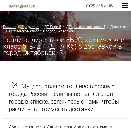
8 800 77 55 460
Главная
/
Продукция
/
ДТ Евро 5
/
ДТ арктическое, класс 5
/ Доставка
ДТ арктическое, класс 5 в город Октябрьский
Топливо дизельное ЕВРО, арктическое,
класс 5, вид 4 (ДТ-А-К5) с доставкой в
город Октябрьский
Мы доставляем топливо в разные
города России. Если вы не нашли свой
город в списке, свяжитесь с нами, чтобы
расчитать стоимость доставки.
Абакан
Алапаевск
Альметьевск
Арамиль
Артёмовск