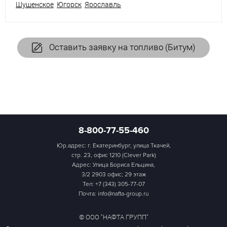
Шушенское
Югорск
Ярославль
Оставить заявку на топливо (Битум)
8-800-77-55-460
Юр.адрес: г. Екатеринбург, улица Ткачей,
стр. 23, офис 1210 (Clever Park)
Адрес: Улица Бориса Ельцина,
3/2 2903 офис; 29 этаж
Тел:
+7 (343) 305-77-07
Почта: info@nafta-group.ru
© ООО "НАФТА ГРУПП"