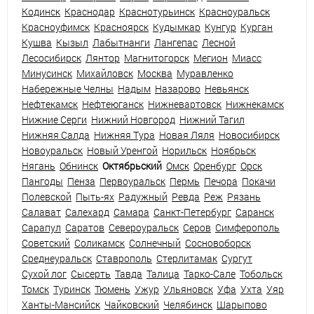
Кодинск
Краснодар
Краснотурьинск
Красноуральск
Красноуфимск
Красноярск
Кудымкар
Кунгур
Курган
Кушва
Кызыл
Лабытнанги
Лангепас
Лесной
Лесосибирск
Лянтор
Магнитогорск
Мегион
Миасс
Минусинск
Михайловск
Москва
Муравленко
Набережные Челны
Надым
Назарово
Невьянск
Нефтекамск
Нефтеюганск
Нижневартовск
Нижнекамск
Нижние Серги
Нижний Новгород
Нижний Тагил
Нижняя Салда
Нижняя Тура
Новая Ляля
Новосибирск
Новоуральск
Новый Уренгой
Норильск
Ноябрьск
Нягань
Обнинск
Октябрьский
Омск
Оренбург
Орск
Пангоды
Пенза
Первоуральск
Пермь
Печора
Покачи
Полевской
Пыть-ях
Радужный
Ревда
Реж
Рязань
Салават
Салехард
Самара
Санкт-Петербург
Саранск
Сарапул
Саратов
Североуральск
Серов
Симферополь
Советский
Соликамск
Солнечный
Сосновоборск
Среднеуральск
Ставрополь
Стерлитамак
Сургут
Сухой лог
Сысерть
Тавда
Талица
Тарко-Сале
Тобольск
Томск
Туринск
Тюмень
Ужур
Ульяновск
Уфа
Ухта
Уяр
Ханты-Мансийск
Чайковский
Челябинск
Шарыпово