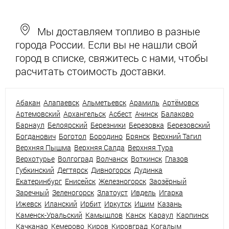
Мы доставляем топливо в разные
города России. Если вы не нашли свой
город в списке, свяжитесь с нами, чтобы
расчитать стоимость доставки.
Абакан
Алапаевск
Альметьевск
Арамиль
Артёмовск
Артемовский
Архангельск
Асбест
Ачинск
Балаково
Барнаул
Белоярский
Березники
Березовка
Березовский
Богданович
Боготол
Бородино
Брянск
Верхний Тагил
Верхняя Пышма
Верхняя Салда
Верхняя Тура
Верхотурье
Волгоград
Волчанск
Воткинск
Глазов
Губкинский
Дегтярск
Дивногорск
Дудинка
Екатеринбург
Енисейск
Железногорск
Заозёрный
Заречный
Зеленогорск
Златоуст
Ивдель
Игарка
Ижевск
Иланский
Ирбит
Иркутск
Ишим
Казань
Каменск-Уральский
Камышлов
Канск
Караул
Карпинск
Качканар
Кемерово
Киров
Кировград
Когалым