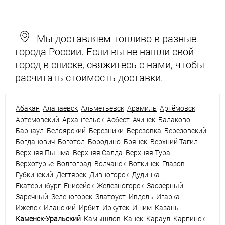
Мы доставляем топливо в разные
города России. Если вы не нашли свой
город в списке, свяжитесь с нами, чтобы
расчитать стоимость доставки.
Абакан
Алапаевск
Альметьевск
Арамиль
Артёмовск
Артемовский
Архангельск
Асбест
Ачинск
Балаково
Барнаул
Белоярский
Березники
Березовка
Березовский
Богданович
Боготол
Бородино
Брянск
Верхний Тагил
Верхняя Пышма
Верхняя Салда
Верхняя Тура
Верхотурье
Волгоград
Волчанск
Воткинск
Глазов
Губкинский
Дегтярск
Дивногорск
Дудинка
Екатеринбург
Енисейск
Железногорск
Заозёрный
Заречный
Зеленогорск
Златоуст
Ивдель
Игарка
Ижевск
Иланский
Ирбит
Иркутск
Ишим
Казань
Каменск-Уральский
Камышлов
Канск
Караул
Карпинск