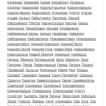
Качканар
Кемерово
Киров
Кировград
Когалым
Кодинск
Краснодар
Краснотурьинск
Красноуральск
Красноуфимск
Красноярск
Кудымкар
Кунгур
Курган
Кушва
Кызыл
Лабытнанги
Лангепас
Лесной
Лесосибирск
Лянтор
Магнитогорск
Мегион
Миасс
Минусинск
Михайловск
Москва
Муравленко
Набережные Челны
Надым
Назарово
Невьянск
Нефтекамск
Нефтеюганск
Нижневартовск
Нижнекамск
Нижние Серги
Нижний Новгород
Нижний Тагил
Нижняя Салда
Нижняя Тура
Новая Ляля
Новосибирск
Новоуральск
Новый Уренгой
Норильск
Ноябрьск
Нягань
Обнинск
Октябрьский
Омск
Оренбург
Орск
Пангоды
Пенза
Первоуральск
Пермь
Печора
Покачи
Полевской
Пыть-ях
Радужный
Ревда
Реж
Рязань
Салават
Салехард
Самара
Санкт-Петербург
Саранск
Сарапул
Саратов
Североуральск
Серов
Симферополь
Советский
Соликамск
Солнечный
Сосновоборск
Среднеуральск
Ставрополь
Стерлитамак
Сургут
Сухой лог
Сысерть
Тавда
Талица
Тарко-Сале
Тобольск
Томск
Туринск
Тюмень
Ужур
Ульяновск
Уфа
Ухта
Уяр