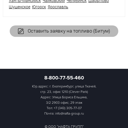
Ханты-Мансийск
Чайковский
Челябинск
Шарыпово
Шушенское
Югорск
Ярославль
Оставить заявку на топливо (Битум)
8-800-77-55-460
Юр.адрес: г. Екатеринбург, улица Ткачей,
стр. 23, офис 1210 (Clever Park)
Адрес: Улица Бориса Ельцина,
3/2 2903 офис; 29 этаж
Тел:
+7 (343) 305-77-07
Почта: info@nafta-group.ru
© ООО "НАФТА ГРУПП"