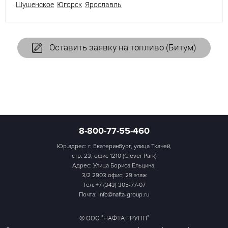
Шушенское
Югорск
Ярославль
Оставить заявку на топливо (Битум)
8-800-77-55-460
Юр.адрес: г. Екатеринбург, улица Ткачей,
стр. 23, офис 1210 (Clever Park)
Адрес: Улица Бориса Ельцина,
3/2 2903 офис; 29 этаж
Тел:
+7 (343) 305-77-07
Почта: info@nafta-group.ru
© ООО "НАФТА ГРУПП"