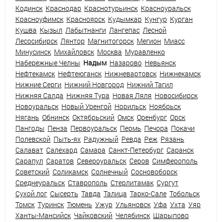
Кодинск
Краснодар
Краснотурьинск
Красноуральск
Красноуфимск
Красноярск
Кудымкар
Кунгур
Курган
Кушва
Кызыл
Лабытнанги
Лангепас
Лесной
Лесосибирск
Лянтор
Магнитогорск
Мегион
Миасс
Минусинск
Михайловск
Москва
Муравленко
Набережные Челны
Надым
Назарово
Невьянск
Нефтекамск
Нефтеюганск
Нижневартовск
Нижнекамск
Нижние Серги
Нижний Новгород
Нижний Тагил
Нижняя Салда
Нижняя Тура
Новая Ляля
Новосибирск
Новоуральск
Новый Уренгой
Норильск
Ноябрьск
Нягань
Обнинск
Октябрьский
Омск
Оренбург
Орск
Пангоды
Пенза
Первоуральск
Пермь
Печора
Покачи
Полевской
Пыть-ях
Радужный
Ревда
Реж
Рязань
Салават
Салехард
Самара
Санкт-Петербург
Саранск
Сарапул
Саратов
Североуральск
Серов
Симферополь
Советский
Соликамск
Солнечный
Сосновоборск
Среднеуральск
Ставрополь
Стерлитамак
Сургут
Сухой лог
Сысерть
Тавда
Талица
Тарко-Сале
Тобольск
Томск
Туринск
Тюмень
Ужур
Ульяновск
Уфа
Ухта
Уяр
Ханты-Мансийск
Чайковский
Челябинск
Шарыпово