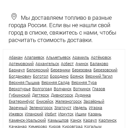
Мы доставляем топливо в разные
города России. Если вы не нашли свой
город в списке, свяжитесь с нами, чтобы
расчитать стоимость доставки.
Абакан
Алапаевск
Альметьевск
Арамиль
Артёмовск
Артемовский
Архангельск
Асбест
Ачинск
Балаково
Барнаул
Белоярский
Березники
Березовка
Березовский
Богданович
Боготол
Бородино
Брянск
Верхний Тагил
Верхняя Пышма
Верхняя Салда
Верхняя Тура
Верхотурье
Волгоград
Волчанск
Воткинск
Глазов
Губкинский
Дегтярск
Дивногорск
Дудинка
Екатеринбург
Енисейск
Железногорск
Заозёрный
Заречный
Зеленогорск
Златоуст
Ивдель
Игарка
Ижевск
Иланский
Ирбит
Иркутск
Ишим
Казань
Каменск-Уральский
Камышлов
Канск
Караул
Карпинск
Качканар
Кемерово
Киров
Кировград
Когалым