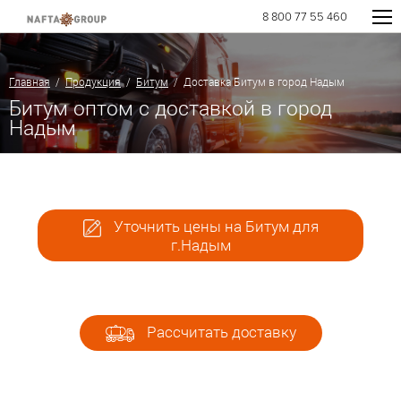
8 800 77 55 460
Главная
/
Продукция
/
Битум
/ Доставка Битум в город Надым
Битум оптом с доставкой в город
Надым
Уточнить цены на Битум для
г.Надым
Рассчитать доставку