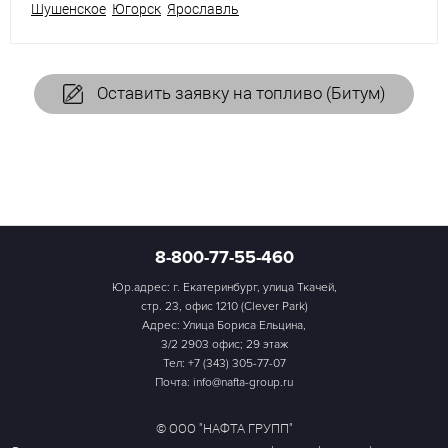
Шушенское
Югорск
Ярославль
Оставить заявку на топливо (Битум)
8-800-77-55-460
Юр.адрес: г. Екатеринбург, улица Ткачей,
стр. 23, офис 1210 (Clever Park)
Адрес: Улица Бориса Ельцина,
3/2 2903 офис; 29 этаж
Тел:
+7 (343) 305-77-07
Почта: info@nafta-group.ru
© ООО "НАФТА ГРУПП"