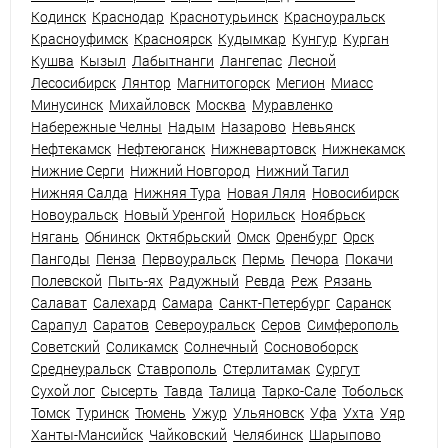
Кодинск
Краснодар
Краснотурьинск
Красноуральск
Красноуфимск
Красноярск
Кудымкар
Кунгур
Курган
Кушва
Кызыл
Лабытнанги
Лангепас
Лесной
Лесосибирск
Лянтор
Магнитогорск
Мегион
Миасс
Минусинск
Михайловск
Москва
Муравленко
Набережные Челны
Надым
Назарово
Невьянск
Нефтекамск
Нефтеюганск
Нижневартовск
Нижнекамск
Нижние Серги
Нижний Новгород
Нижний Тагил
Нижняя Салда
Нижняя Тура
Новая Ляля
Новосибирск
Новоуральск
Новый Уренгой
Норильск
Ноябрьск
Нягань
Обнинск
Октябрьский
Омск
Оренбург
Орск
Пангоды
Пенза
Первоуральск
Пермь
Печора
Покачи
Полевской
Пыть-ях
Радужный
Ревда
Реж
Рязань
Салават
Салехард
Самара
Санкт-Петербург
Саранск
Сарапул
Саратов
Североуральск
Серов
Симферополь
Советский
Соликамск
Солнечный
Сосновоборск
Среднеуральск
Ставрополь
Стерлитамак
Сургут
Сухой лог
Сысерть
Тавда
Талица
Тарко-Сале
Тобольск
Томск
Туринск
Тюмень
Ужур
Ульяновск
Уфа
Ухта
Уяр
Ханты-Мансийск
Чайковский
Челябинск
Шарыпово