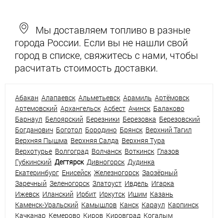
Мы доставляем топливо в разные
города России. Если вы не нашли свой
город в списке, свяжитесь с нами, чтобы
расчитать стоимость доставки.
Абакан
Алапаевск
Альметьевск
Арамиль
Артёмовск
Артемовский
Архангельск
Асбест
Ачинск
Балаково
Барнаул
Белоярский
Березники
Березовка
Березовский
Богданович
Боготол
Бородино
Брянск
Верхний Тагил
Верхняя Пышма
Верхняя Салда
Верхняя Тура
Верхотурье
Волгоград
Волчанск
Воткинск
Глазов
Губкинский
Дегтярск
Дивногорск
Дудинка
Екатеринбург
Енисейск
Железногорск
Заозёрный
Заречный
Зеленогорск
Златоуст
Ивдель
Игарка
Ижевск
Иланский
Ирбит
Иркутск
Ишим
Казань
Каменск-Уральский
Камышлов
Канск
Караул
Карпинск
Качканар
Кемерово
Киров
Кировград
Когалым