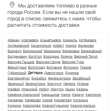
Мы доставляем топливо в разные
города России. Если вы не нашли свой
город в списке, свяжитесь с нами, чтобы
расчитать стоимость доставки.
Абакан
Алапаевск
Альметьевск
Арамиль
Артёмовск
Артемовский
Архангельск
Асбест
Ачинск
Балаково
Барнаул
Белоярский
Березники
Березовка
Березовский
Богданович
Боготол
Бородино
Брянск
Верхний Тагил
Верхняя Пышма
Верхняя Салда
Верхняя Тура
Верхотурье
Волгоград
Волчанск
Воткинск
Глазов
Губкинский
Дегтярск
Дивногорск
Дудинка
Екатеринбург
Енисейск
Железногорск
Заозёрный
Заречный
Зеленогорск
Златоуст
Ивдель
Игарка
Ижевск
Иланский
Ирбит
Иркутск
Ишим
Казань
Каменск-Уральский
Камышлов
Канск
Караул
Карпинск
Качканар
Кемерово
Киров
Кировград
Когалым
Кодинск
Краснодар
Краснотурьинск
Красноуральск
Красноуфимск
Красноярск
Кудымкар
Кунгур
Курган