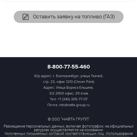
Оставить заявку на топливо (ГАЗ)
8-800-77-55-460
Юр.адрес: г. Екатеринбург, улица Ткачей,
стр. 23, офис 1210 (Clever Park)
Адрес: Улица Бориса Ельцина,
3/2 2903 офис; 29 этаж
Тел:
+7 (343) 305-77-07
Почта: info@nafta-group.ru
© ООО "НАФТА ГРУПП"
Размещение персональных данных, включая фотографии, на официальных
ресурсах осуществляется на основании
полученных письменных согласий соответствующих лиц. Использование