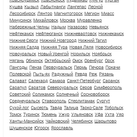
Кушва
Кызыл
Лабытнанги
Лангепас
Лесной
Лесосибирск
Лянтор
Магнитогорск
Мегион
Миасс
Минусинск
Михайловск
Москва
Муравленко
Набережные Челны
Надым
Назарово
Невьянск
Нефтекамск
Нефтеюганск
Нижневартовск
Нижнекамск
Нижние Серги
Нижний Новгород
Нижний Тагил
Нижняя Салда
Нижняя Тура
Новая Ляля
Новосибирск
Новоуральск
Новый Уренгой
Норильск
Ноябрьск
Нягань
Обнинск
Октябрьский
Омск
Оренбург
Орск
Пангоды
Пенза
Первоуральск
Пермь
Печора
Покачи
Полевской
Пыть-ях
Радужный
Ревда
Реж
Рязань
Салават
Салехард
Самара
Санкт-Петербург
Саранск
Сарапул
Саратов
Североуральск
Серов
Симферополь
Советский
Соликамск
Солнечный
Сосновоборск
Среднеуральск
Ставрополь
Стерлитамак
Сургут
Сухой лог
Сысерть
Тавда
Талица
Тарко-Сале
Тобольск
Томск
Туринск
Тюмень
Ужур
Ульяновск
Уфа
Ухта
Уяр
Ханты-Мансийск
Чайковский
Челябинск
Шарыпово
Шушенское
Югорск
Ярославль