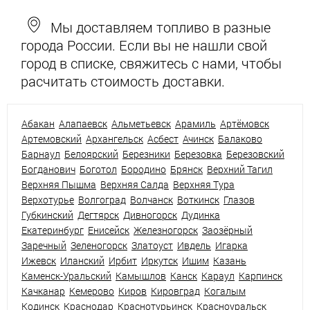
Мы доставляем топливо в разные
города России. Если вы не нашли свой
город в списке, свяжитесь с нами, чтобы
расчитать стоимость доставки.
Абакан
Алапаевск
Альметьевск
Арамиль
Артёмовск
Артемовский
Архангельск
Асбест
Ачинск
Балаково
Барнаул
Белоярский
Березники
Березовка
Березовский
Богданович
Боготол
Бородино
Брянск
Верхний Тагил
Верхняя Пышма
Верхняя Салда
Верхняя Тура
Верхотурье
Волгоград
Волчанск
Воткинск
Глазов
Губкинский
Дегтярск
Дивногорск
Дудинка
Екатеринбург
Енисейск
Железногорск
Заозёрный
Заречный
Зеленогорск
Златоуст
Ивдель
Игарка
Ижевск
Иланский
Ирбит
Иркутск
Ишим
Казань
Каменск-Уральский
Камышлов
Канск
Караул
Карпинск
Качканар
Кемерово
Киров
Кировград
Когалым
Кодинск
Краснодар
Краснотурьинск
Красноуральск