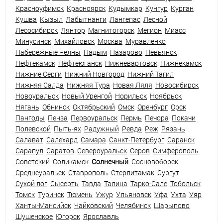
Красноуфимск
Красноярск
Кудымкар
Кунгур
Курган
Кушва
Кызыл
Лабытнанги
Лангепас
Лесной
Лесосибирск
Лянтор
Магнитогорск
Мегион
Миасс
Минусинск
Михайловск
Москва
Муравленко
Набережные Челны
Надым
Назарово
Невьянск
Нефтекамск
Нефтеюганск
Нижневартовск
Нижнекамск
Нижние Серги
Нижний Новгород
Нижний Тагил
Нижняя Салда
Нижняя Тура
Новая Ляля
Новосибирск
Новоуральск
Новый Уренгой
Норильск
Ноябрьск
Нягань
Обнинск
Октябрьский
Омск
Оренбург
Орск
Пангоды
Пенза
Первоуральск
Пермь
Печора
Покачи
Полевской
Пыть-ях
Радужный
Ревда
Реж
Рязань
Салават
Салехард
Самара
Санкт-Петербург
Саранск
Сарапул
Саратов
Североуральск
Серов
Симферополь
Советский
Соликамск
Солнечный
Сосновоборск
Среднеуральск
Ставрополь
Стерлитамак
Сургут
Сухой лог
Сысерть
Тавда
Талица
Тарко-Сале
Тобольск
Томск
Туринск
Тюмень
Ужур
Ульяновск
Уфа
Ухта
Уяр
Ханты-Мансийск
Чайковский
Челябинск
Шарыпово
Шушенское
Югорск
Ярославль