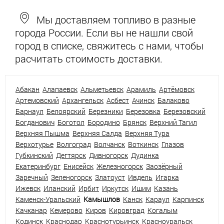
Мы доставляем топливо в разные
города России. Если вы не нашли свой
город в списке, свяжитесь с нами, чтобы
расчитать стоимость доставки.
Абакан
Алапаевск
Альметьевск
Арамиль
Артёмовск
Артемовский
Архангельск
Асбест
Ачинск
Балаково
Барнаул
Белоярский
Березники
Березовка
Березовский
Богданович
Боготол
Бородино
Брянск
Верхний Тагил
Верхняя Пышма
Верхняя Салда
Верхняя Тура
Верхотурье
Волгоград
Волчанск
Воткинск
Глазов
Губкинский
Дегтярск
Дивногорск
Дудинка
Екатеринбург
Енисейск
Железногорск
Заозёрный
Заречный
Зеленогорск
Златоуст
Ивдель
Игарка
Ижевск
Иланский
Ирбит
Иркутск
Ишим
Казань
Каменск-Уральский
Камышлов
Канск
Караул
Карпинск
Качканар
Кемерово
Киров
Кировград
Когалым
Кодинск
Краснодар
Краснотурьинск
Красноуральск