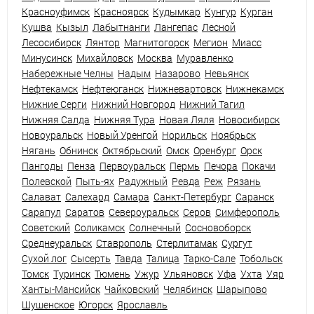
Красноуфимск
Красноярск
Кудымкар
Кунгур
Курган
Кушва
Кызыл
Лабытнанги
Лангепас
Лесной
Лесосибирск
Лянтор
Магнитогорск
Мегион
Миасс
Минусинск
Михайловск
Москва
Муравленко
Набережные Челны
Надым
Назарово
Невьянск
Нефтекамск
Нефтеюганск
Нижневартовск
Нижнекамск
Нижние Серги
Нижний Новгород
Нижний Тагил
Нижняя Салда
Нижняя Тура
Новая Ляля
Новосибирск
Новоуральск
Новый Уренгой
Норильск
Ноябрьск
Нягань
Обнинск
Октябрьский
Омск
Оренбург
Орск
Пангоды
Пенза
Первоуральск
Пермь
Печора
Покачи
Полевской
Пыть-ях
Радужный
Ревда
Реж
Рязань
Салават
Салехард
Самара
Санкт-Петербург
Саранск
Сарапул
Саратов
Североуральск
Серов
Симферополь
Советский
Соликамск
Солнечный
Сосновоборск
Среднеуральск
Ставрополь
Стерлитамак
Сургут
Сухой лог
Сысерть
Тавда
Талица
Тарко-Сале
Тобольск
Томск
Туринск
Тюмень
Ужур
Ульяновск
Уфа
Ухта
Уяр
Ханты-Мансийск
Чайковский
Челябинск
Шарыпово
Шушенское
Югорск
Ярославль