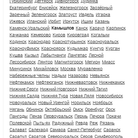
Губкинский
Дегтярск
Дивногорск
Дудинка
Екатеринбург
Енисейск
Железногорск
Заозёрный
Заречный
Зеленогорск
Златоуст
Ивдель
Игарка
Ижевск
Иланский
Ирбит
Иркутск
Ишим
Казань
Каменск-Уральский
Камышлов
Канск
Караул
Карпинск
Качканар
Кемерово
Киров
Кировград
Когалым
Кодинск
Краснодар
Краснотурьинск
Красноуральск
Красноуфимск
Красноярск
Кудымкар
Кунгур
Курган
Кушва
Кызыл
Лабытнанги
Лангепас
Лесной
Лесосибирск
Лянтор
Магнитогорск
Мегион
Миасс
Минусинск
Михайловск
Москва
Муравленко
Набережные Челны
Надым
Назарово
Невьянск
Нефтекамск
Нефтеюганск
Нижневартовск
Нижнекамск
Нижние Серги
Нижний Новгород
Нижний Тагил
Нижняя Салда
Нижняя Тура
Новая Ляля
Новосибирск
Новоуральск
Новый Уренгой
Норильск
Ноябрьск
Нягань
Обнинск
Октябрьский
Омск
Оренбург
Орск
Пангоды
Пенза
Первоуральск
Пермь
Печора
Покачи
Полевской
Пыть-ях
Радужный
Ревда
Реж
Рязань
Салават
Салехард
Самара
Санкт-Петербург
Саранск
Сарапул
Саратов
Североуральск
Серов
Симферополь