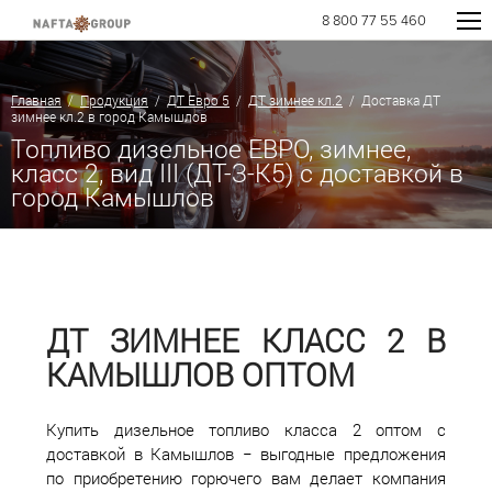
8 800 77 55 460
Главная
/
Продукция
/
ДТ Евро 5
/
ДТ зимнее кл.2
/ Доставка ДТ
зимнее кл.2 в город Камышлов
Топливо дизельное ЕВРО, зимнее,
класс 2, вид III (ДТ-З-К5) с доставкой в
город Камышлов
ДТ ЗИМНЕЕ КЛАСС 2 В
КАМЫШЛОВ ОПТОМ
Купить дизельное топливо класса 2 оптом с
доставкой в Камышлов − выгодные предложения
по приобретению горючего вам делает компания