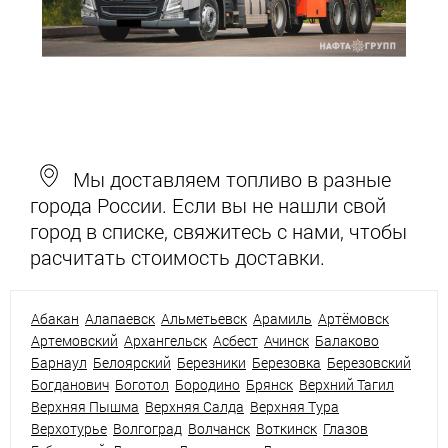
Мы доставляем топливо в разные
города России. Если вы не нашли свой
город в списке, свяжитесь с нами, чтобы
расчитать стоимость доставки.
Абакан
Алапаевск
Альметьевск
Арамиль
Артёмовск
Артемовский
Архангельск
Асбест
Ачинск
Балаково
Барнаул
Белоярский
Березники
Березовка
Березовский
Богданович
Боготол
Бородино
Брянск
Верхний Тагил
Верхняя Пышма
Верхняя Салда
Верхняя Тура
Верхотурье
Волгоград
Волчанск
Воткинск
Глазов