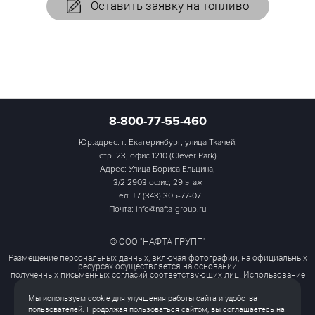
Оставить заявку на топливо
8-800-77-55-460
Юр.адрес: г. Екатеринбург, улица Ткачей,
стр. 23, офис 1210 (Clever Park)
Адрес: Улица Бориса Ельцина,
3/2 2903 офис; 29 этаж
Тел:
+7 (343) 305-77-07
Почта: info@nafta-group.ru
© ООО "НАФТА ГРУПП"
Размещение персональных данных, включая фотографии, на официальных
ресурсах осуществляется на основании
полученных письменных согласий соответствующих лиц. Использование
этих материалов третьими лицами
ограничено и допускается только с разрешения правообладателя.
Мы используем cookie для улучшения работы сайта и удобства
Политика обработки персональных данных
пользователей. Продолжая пользоваться сайтом, вы соглашаетесь на