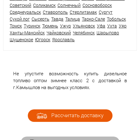
Советский
Соликамск
Солнечный
Сосновоборск
Среднеуральск
Ставрополь
Стерлитамак
Сургут
Сухой лог
Сысерть
Тавда
Талица
Тарко-Сале
Тобольск
Томск
Туринск
Тюмень
Ужур
Ульяновск
Уфа
Ухта
Уяр
Ханты-Мансийск
Чайковский
Челябинск
Шарыпово
Шушенское
Югорск
Ярославль
Не упустите возможность купить дизельное
топливо оптом зимнее класс 2 с доставкой в
г.Камышлов на выгодных условиях.
Рассчитать доставку