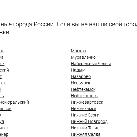
ые города России. Если вы не нашли свой город
вки.
ль
Москва
ка
Муравленко
ск
Набережные Челны
ский
Надым
т
Назарово
тск
Невьянск
м
Нефтекамск
нь
Нефтеюганск
нск-Уральский
Нижневартовск
ышлов
Нижнекамск
к
Нижние Серги
ул
Нижний Новгород
инск
Нижний Тагил
анар
Нижняя Салда