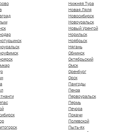
рово
Нижняя Тура
в
Новая Ляля
вград
Новосибирск
лым
Новоуральск
нск
Новый Уренгой
нодар
Норильск
нотурьинск
Ноябрьск
ноуральск
Нягань
ноуфимск
Обнинск
ноярск
Октябрьский
мкар
Омск
ур
Оренбург
ан
Орск
а
Пангоды
ыл
Пенза
тнанги
Первоуральск
епас
Пермь
ой
Печора
сибирск
Покачи
ор
Полевской
итогорск
Пыть-ях