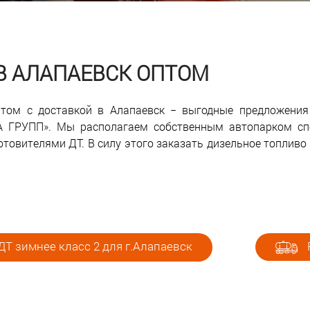
 В АЛАПАЕВСК ОПТОМ
птом с доставкой в Алапаевск − выгодные предложени
А ГРУПП». Мы располагаем собственным автопарком спе
товителями ДТ. В силу этого заказать дизельное топливо
Т зимнее класс 2 для г.Алапаевск