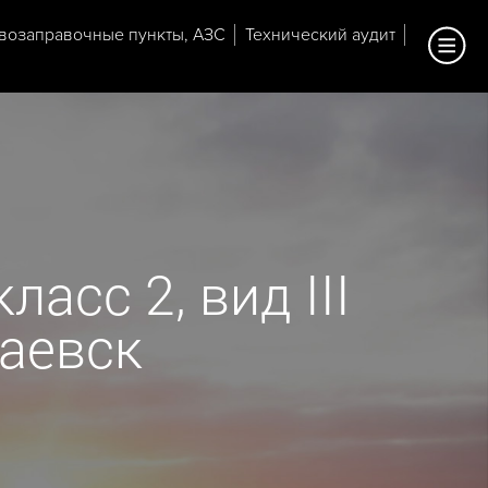
возаправочные пункты, АЗС
Технический аудит
асс 2, вид III
паевск