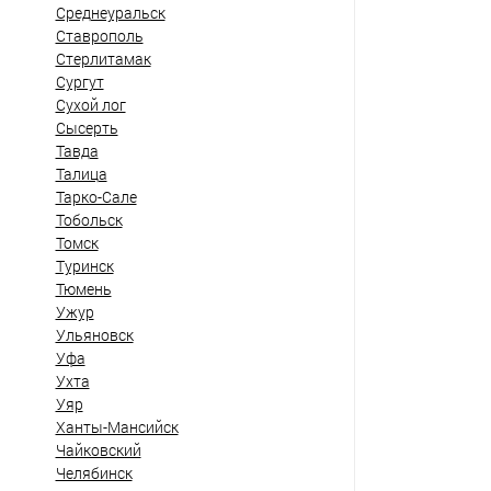
Среднеуральск
Ставрополь
Стерлитамак
Сургут
Сухой лог
Сысерть
Тавда
Талица
Тарко-Сале
Тобольск
Томск
Туринск
Тюмень
Ужур
Ульяновск
Уфа
Ухта
Уяр
Ханты-Мансийск
Чайковский
Челябинск