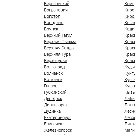
Березовский
Кеме
Богданович
Киро
Боготол
Киро
Бородино
Кога
Брянск
Коди
Верхний Тагил
Крас
Верхняя Пышма
Крас
Верхняя Салда
Крас
Верхняя Тура
Крас
Верхотурье
Крас
Волгоград
Куды
Волчанск
Кунг
Воткинск
Кург
Глазов
Кушв
Губкинский
Кыз
Дегтярск
Лабы
Дивногорск
Ланг
Дудинка
Лесн
Екатеринбург
Лесо
Енисейск
Лянт
Железногорск
Магн