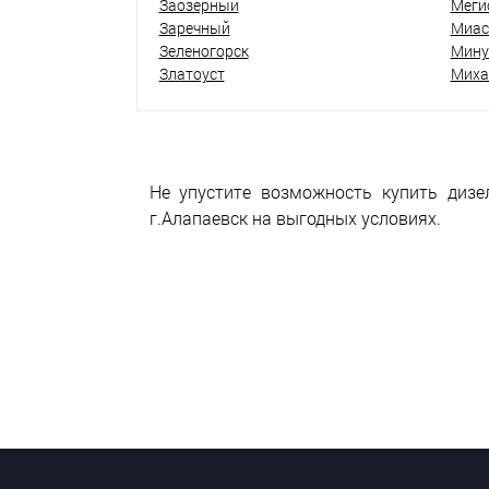
Заозёрный
Меги
Заречный
Миас
Зеленогорск
Мину
Златоуст
Миха
Не упустите возможность купить дизе
г.Алапаевск на выгодных условиях.