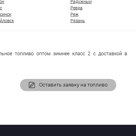
он
Радужный
с
Ревда
синск
Реж
йловск
Рязань
льное топливо оптом зимнее класс 2 с доставкой в
Оставить заявку на топливо