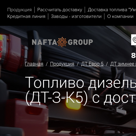
Продукция
Рассчитать доставку
Доставка топлива "Ум
Кредитная линия
Заводы - изготовители
О компании
8
Главная
/
Продукция
/
ДТ Евро 5
/
ДТ зимнее 
Топливо дизельн
(ДТ-З-К5) с дос