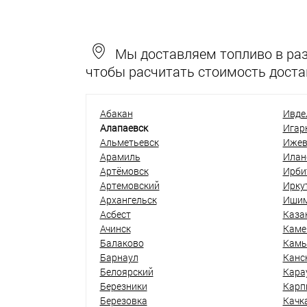
Мы доставляем топливо в разн
чтобы расчитать стоимость доста
Абакан
Ивде
Алапаевск
Игар
Альметьевск
Ижев
Арамиль
Илан
Артёмовск
Ирби
Артемовский
Ирку
Архангельск
Иши
Асбест
Каза
Ачинск
Каме
Балаково
Кам
Барнаул
Канс
Белоярский
Кара
Березники
Карп
Березовка
Качк