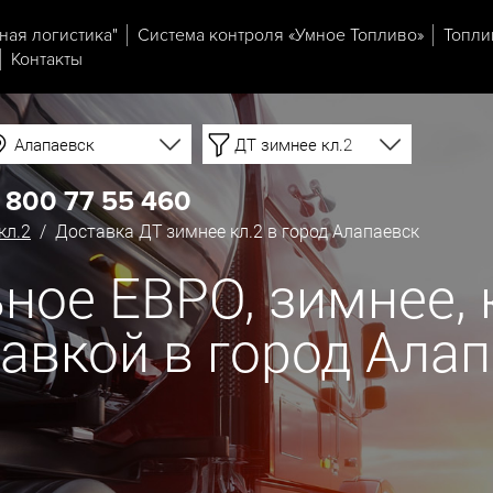
ная логистика"
Система контроля «Умное Топливо»
Топли
Контакты
Алапаевск
ДТ зимнее кл.2
 800 77 55 460
кл.2
/ Доставка ДТ зимнее кл.2 в город Алапаевск
ое ЕВРО, зимнее, кл
тавкой в город Ала