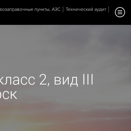
возаправочные пункты, АЗС
Технический аудит
асс 2, вид III
рск