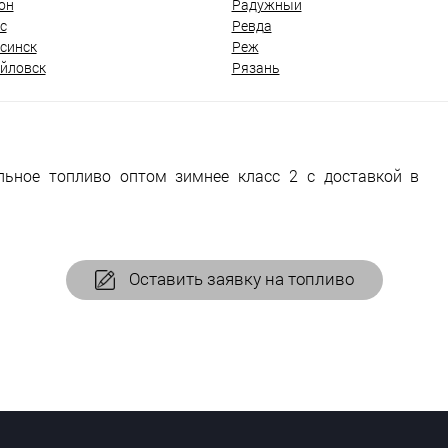
он
Радужный
с
Ревда
синск
Реж
йловск
Рязань
льное топливо оптом зимнее класс 2 с доставкой в
Оставить заявку на топливо