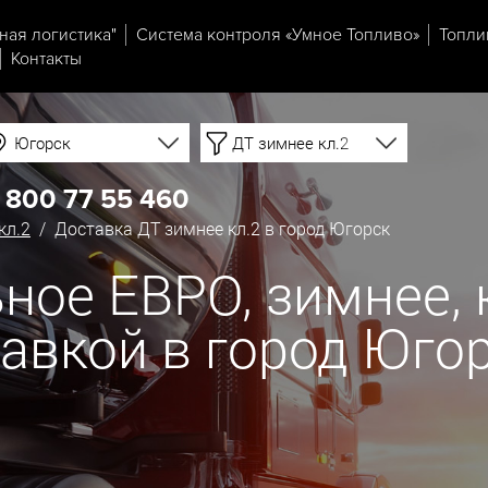
ная логистика"
Система контроля «Умное Топливо»
Топли
Контакты
Югорск
ДТ зимнее кл.2
 800 77 55 460
кл.2
/ Доставка ДТ зимнее кл.2 в город Югорск
ое ЕВРО, зимнее, кл
тавкой в город Юго