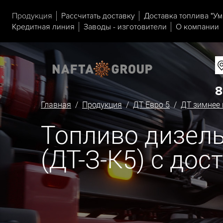
Продукция
Рассчитать доставку
Доставка топлива "Ум
Кредитная линия
Заводы - изготовители
О компании
8
Главная
/
Продукция
/
ДТ Евро 5
/
ДТ зимнее 
Топливо дизельн
(ДТ-З-К5) с дос