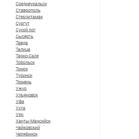
Среднеуральск
Ставрополь
Стерлитамак
Сургут
Сухой лог
Сысерть
Тавда
Талица
Тарко-Сале
Тобольск
Томск
Туринск
Тюмень
Ужур
Ульяновск
Уфа
Ухта
Уяр
Ханты-Мансийск
Чайковский
Челябинск