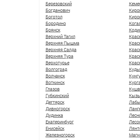
Березовский
Кеме
Богданович
Киро
Боготол
Киро
Бородино
Кога
Брянск
Коди
Верхний Тагил
Крас
Верхняя Пышма
Крас
Верхняя Салда
Крас
Верхняя Тура
Крас
Верхотурье
Крас
Волгоград
Куды
Волчанск
Кунг
Воткинск
Кург
Глазов
Кушв
Губкинский
Кыз
Дегтярск
Лабы
Дивногорск
Ланг
Дудинка
Лесн
Екатеринбург
Лесо
Енисейск
Лянт
Железногорск
Магн