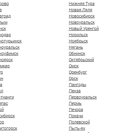
рово
Нижняя Тура
в
Новая Ляля
вград
Новосибирск
лым
Новоуральск
нск
Новый Уренгой
нодар
Норильск
нотурьинск
Ноябрьск
ноуральск
Нягань
ноуфимск
Обнинск
ноярск
Октябрьский
мкар
Омск
ур
Оренбург
ан
Орск
а
Пангоды
ыл
Пенза
тнанги
Первоуральск
епас
Пермь
ой
Печора
сибирск
Покачи
ор
Полевской
итогорск
Пыть-ях