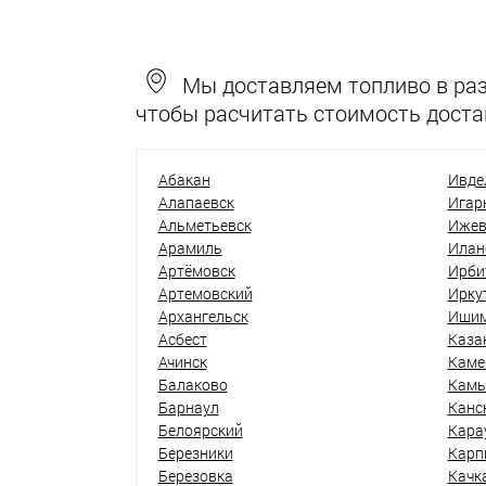
Мы доставляем топливо в разн
чтобы расчитать стоимость доста
Абакан
Ивде
Алапаевск
Игар
Альметьевск
Ижев
Арамиль
Илан
Артёмовск
Ирби
Артемовский
Ирку
Архангельск
Иши
Асбест
Каза
Ачинск
Каме
Балаково
Кам
Барнаул
Канс
Белоярский
Кара
Березники
Карп
Березовка
Качк