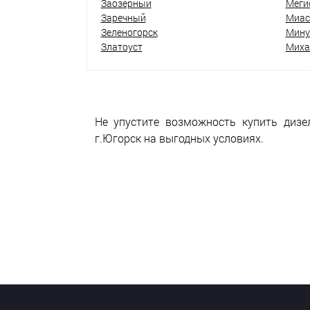
Заозёрный
Меги
Заречный
Миас
Зеленогорск
Мину
Златоуст
Миха
Не упустите возможность купить дизе
г.Югорск на выгодных условиях.