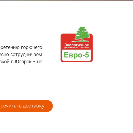
бретению горючего
есно сотрудничаем
вкой в Югорск − не
ссчитать доставку