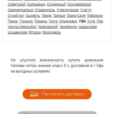
Советский
Соликамск
Солнечный
Сосновоборск
Среднеуральск
Ставрополь
Стерлитамак
Сургут
Сухой лог
Сысерть
Тавда
Талица
Тарко-Сале
Тобольск
Томск
Туринск
Тюмень
Ужур
Ульяновск
Уфа
Ухта
Уяр
Ханты-Мансийск
Чайковский
Челябинск
Шарыпово
Шушенское
Югорск
Ярославль
Не упустите возможность купить дизельное
топливо оптом зимнее класс 2 с доставкой в г.Уфа
на выгодных условиях.
Рассчитать доставку