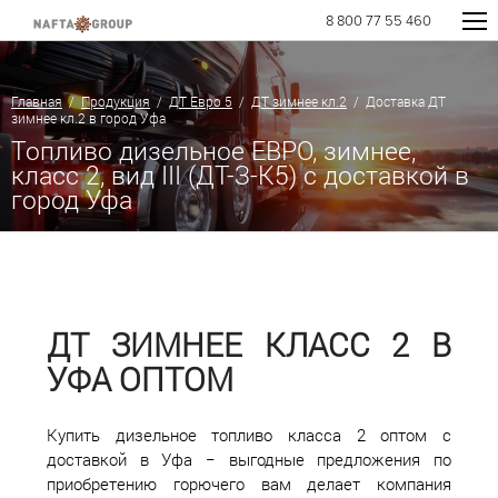
8 800 77 55 460
Главная
/
Продукция
/
ДТ Евро 5
/
ДТ зимнее кл.2
/ Доставка ДТ
зимнее кл.2 в город Уфа
Топливо дизельное ЕВРО, зимнее,
класс 2, вид III (ДТ-З-К5) с доставкой в
город Уфа
ДТ ЗИМНЕЕ КЛАСС 2 В
УФА ОПТОМ
Купить дизельное топливо класса 2 оптом с
доставкой в Уфа − выгодные предложения по
приобретению горючего вам делает компания