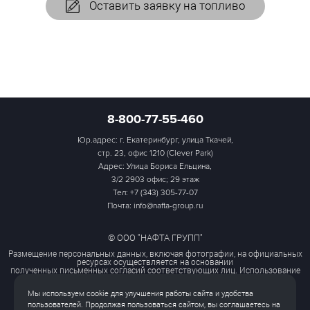
Оставить заявку на топливо
8-800-77-55-460
Юр.адрес: г. Екатеринбург, улица Ткачей,
стр. 23, офис 1210 (Clever Park)
Адрес: Улица Бориса Ельцина,
3/2 2903 офис; 29 этаж
Тел:
+7 (343) 305-77-07
Почта: info@nafta-group.ru
© ООО "НАФТА ГРУПП"
Размещение персональных данных, включая фотографии, на официальных
ресурсах осуществляется на основании
полученных письменных согласий соответствующих лиц. Использование
этих материалов третьими лицами
ограничено и допускается только с разрешения правообладателя.
Мы используем cookie для улучшения работы сайта и удобства
Политика обработки персональных данных
пользователей. Продолжая пользоваться сайтом, вы соглашаетесь на