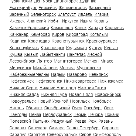
Губкинский
Дегтярск
Дивногорск
Дудинка
Екатеринбург
Енисейск
Железногорск
Заозёрный
Заречный
Зеленогорск
Златоуст
Ивдель
Игарка
Ижевск
Иланский
Ирбит
Иркутск
Ишим
Казань
Каменск-Уральский
Камышлов
Канск
Караул
Карпинск
Качканар
Кемерово
Киров
Кировград
Когалым
Кодинск
Краснодар
Краснотурьинск
Красноуральск
Красноуфимск
Красноярск
Кудымкар
Кунгур
Курган
Кушва
Кызыл
Лабытнанги
Лангепас
Лесной
Лесосибирск
Лянтор
Магнитогорск
Мегион
Миасс
Минусинск
Михайловск
Москва
Муравленко
Набережные Челны
Надым
Назарово
Невьянск
Нефтекамск
Нефтеюганск
Нижневартовск
Нижнекамск
Нижние Серги
Нижний Новгород
Нижний Тагил
Нижняя Салда
Нижняя Тура
Новая Ляля
Новосибирск
Новоуральск
Новый Уренгой
Норильск
Ноябрьск
Нягань
Обнинск
Октябрьский
Омск
Оренбург
Орск
Пангоды
Пенза
Первоуральск
Пермь
Печора
Покачи
Полевской
Пыть-ях
Радужный
Ревда
Реж
Рязань
Салават
Салехард
Самара
Санкт-Петербург
Саранск
Сарапул
Саратов
Североуральск
Серов
Симферополь