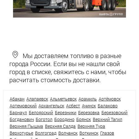
Мы доставляем топливо в разные
города России. Если вы не нашли свой
город в списке, свяжитесь с нами, чтобы
расчитать стоимость доставки.
Абакан
Алапаевск
Альметьевск
Арамиль
Артёмовск
Артемовский
Архангельск
Асбест
Ачинск
Балаково
Барнаул
Белоярский
Березники
Березовка
Березовский
Богданович
Боготол
Бородино
Брянск
Верхний Тагил
Верхняя Пышма
Верхняя Салда
Верхняя Тура
Верхотурье
Волгоград
Волчанск
Воткинск
Глазов