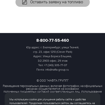
Оставить заявку на топливо
8-800-77-55-460
Юр.адрес: г. Екатеринбург, улица Ткачей,
стр. 23, офис 1210 (Clever Park)
Адрес: Улица Бориса Ельцина,
3/2 2903 офис; 29 этаж
Тел:
+7 (343) 305-77-07
Почта: info@nafta-group.ru
© ООО "НАФТА ГРУПП"
Размещение персональных данных, включая фотографии, на официальных
ресурсах осуществляется на основании
полученных письменных согласий соответствующих лиц. Использование
этих материалов третьими лицами
ограничено и допускается только с разрешения правообладателя.
Мы используем cookie для улучшения работы сайта и удобства
Политика обработки персональных данных
пользователей. Продолжая пользоваться сайтом, вы соглашаетесь на