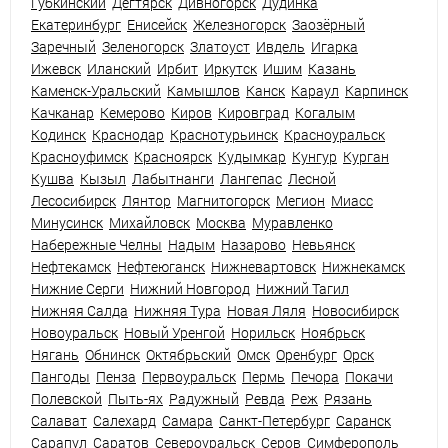
Губкинский
Дегтярск
Дивногорск
Дудинка
Екатеринбург
Енисейск
Железногорск
Заозёрный
Заречный
Зеленогорск
Златоуст
Ивдель
Игарка
Ижевск
Иланский
Ирбит
Иркутск
Ишим
Казань
Каменск-Уральский
Камышлов
Канск
Караул
Карпинск
Качканар
Кемерово
Киров
Кировград
Когалым
Кодинск
Краснодар
Краснотурьинск
Красноуральск
Красноуфимск
Красноярск
Кудымкар
Кунгур
Курган
Кушва
Кызыл
Лабытнанги
Лангепас
Лесной
Лесосибирск
Лянтор
Магнитогорск
Мегион
Миасс
Минусинск
Михайловск
Москва
Муравленко
Набережные Челны
Надым
Назарово
Невьянск
Нефтекамск
Нефтеюганск
Нижневартовск
Нижнекамск
Нижние Серги
Нижний Новгород
Нижний Тагил
Нижняя Салда
Нижняя Тура
Новая Ляля
Новосибирск
Новоуральск
Новый Уренгой
Норильск
Ноябрьск
Нягань
Обнинск
Октябрьский
Омск
Оренбург
Орск
Пангоды
Пенза
Первоуральск
Пермь
Печора
Покачи
Полевской
Пыть-ях
Радужный
Ревда
Реж
Рязань
Салават
Салехард
Самара
Санкт-Петербург
Саранск
Сарапул
Саратов
Североуральск
Серов
Симферополь