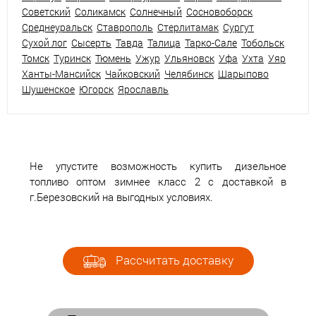
Советский
Соликамск
Солнечный
Сосновоборск
Среднеуральск
Ставрополь
Стерлитамак
Сургут
Сухой лог
Сысерть
Тавда
Талица
Тарко-Сале
Тобольск
Томск
Туринск
Тюмень
Ужур
Ульяновск
Уфа
Ухта
Уяр
Ханты-Мансийск
Чайковский
Челябинск
Шарыпово
Шушенское
Югорск
Ярославль
Не упустите возможность купить дизельное
топливо оптом зимнее класс 2 с доставкой в
г.Березовский на выгодных условиях.
Рассчитать доставку