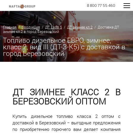
8 800 77 55 460
Главная
/
Продукция
/
ДТ Евро 5
/
ДТ зимнее кл.2
/ Доставка ДТ
зимнее кл.2 в город Березовский
Топливо дизельное ЕВРО, зимнее,
класс 2, вид III (ДТ-З-К5) с доставкой в
город Березовский
ДТ ЗИМНЕЕ КЛАСС 2 В
БЕРЕЗОВСКИЙ ОПТОМ
Купить дизельное топливо класса 2 оптом с
доставкой в Березовский − выгодные предложения
по приобретению горючего вам делает компания