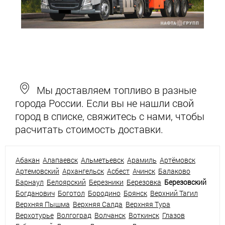
Мы доставляем топливо в разные
города России. Если вы не нашли свой
город в списке, свяжитесь с нами, чтобы
расчитать стоимость доставки.
Абакан
Алапаевск
Альметьевск
Арамиль
Артёмовск
Артемовский
Архангельск
Асбест
Ачинск
Балаково
Барнаул
Белоярский
Березники
Березовка
Березовский
Богданович
Боготол
Бородино
Брянск
Верхний Тагил
Верхняя Пышма
Верхняя Салда
Верхняя Тура
Верхотурье
Волгоград
Волчанск
Воткинск
Глазов