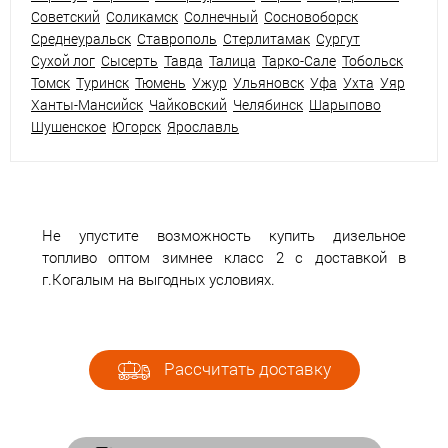
Советский
Соликамск
Солнечный
Сосновоборск
Среднеуральск
Ставрополь
Стерлитамак
Сургут
Сухой лог
Сысерть
Тавда
Талица
Тарко-Сале
Тобольск
Томск
Туринск
Тюмень
Ужур
Ульяновск
Уфа
Ухта
Уяр
Ханты-Мансийск
Чайковский
Челябинск
Шарыпово
Шушенское
Югорск
Ярославль
Не упустите возможность купить дизельное
топливо оптом зимнее класс 2 с доставкой в
г.Когалым на выгодных условиях.
Рассчитать доставку