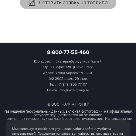
Оставить заявку на топливо
8-800-77-55-460
Юр.адрес: г. Екатеринбург, улица Ткачей,
стр. 23, офис 1210 (Clever Park)
Адрес: Улица Бориса Ельцина,
3/2 2903 офис; 29 этаж
Тел:
+7 (343) 305-77-07
Почта: info@nafta-group.ru
© ООО "НАФТА ГРУПП"
Размещение персональных данных, включая фотографии, на официальных
ресурсах осуществляется на основании
полученных письменных согласий соответствующих лиц. Использование
этих материалов третьими лицами
ограничено и допускается только с разрешения правообладателя.
Мы используем cookie для улучшения работы сайта и удобства
Политика обработки персональных данных
пользователей. Продолжая пользоваться сайтом, вы соглашаетесь на