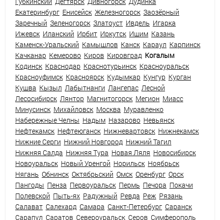
Губкинский
Дегтярск
Дивногорск
Дудинка
Екатеринбург
Енисейск
Железногорск
Заозёрный
Заречный
Зеленогорск
Златоуст
Ивдель
Игарка
Ижевск
Иланский
Ирбит
Иркутск
Ишим
Казань
Каменск-Уральский
Камышлов
Канск
Караул
Карпинск
Качканар
Кемерово
Киров
Кировград
Когалым
Кодинск
Краснодар
Краснотурьинск
Красноуральск
Красноуфимск
Красноярск
Кудымкар
Кунгур
Курган
Кушва
Кызыл
Лабытнанги
Лангепас
Лесной
Лесосибирск
Лянтор
Магнитогорск
Мегион
Миасс
Минусинск
Михайловск
Москва
Муравленко
Набережные Челны
Надым
Назарово
Невьянск
Нефтекамск
Нефтеюганск
Нижневартовск
Нижнекамск
Нижние Серги
Нижний Новгород
Нижний Тагил
Нижняя Салда
Нижняя Тура
Новая Ляля
Новосибирск
Новоуральск
Новый Уренгой
Норильск
Ноябрьск
Нягань
Обнинск
Октябрьский
Омск
Оренбург
Орск
Пангоды
Пенза
Первоуральск
Пермь
Печора
Покачи
Полевской
Пыть-ях
Радужный
Ревда
Реж
Рязань
Салават
Салехард
Самара
Санкт-Петербург
Саранск
Сарапул
Саратов
Североуральск
Серов
Симферополь