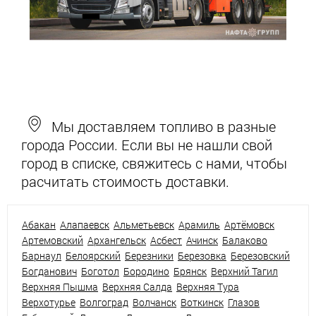
Мы доставляем топливо в разные
города России. Если вы не нашли свой
город в списке, свяжитесь с нами, чтобы
расчитать стоимость доставки.
Абакан
Алапаевск
Альметьевск
Арамиль
Артёмовск
Артемовский
Архангельск
Асбест
Ачинск
Балаково
Барнаул
Белоярский
Березники
Березовка
Березовский
Богданович
Боготол
Бородино
Брянск
Верхний Тагил
Верхняя Пышма
Верхняя Салда
Верхняя Тура
Верхотурье
Волгоград
Волчанск
Воткинск
Глазов