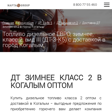
8 800 77 55 460
Главная
/
Продукция
/
ДТ Евро 5
/
ДТ зимнее кл.2
/ Доставка ДТ
зимнее кл.2 в город Когалым
Топливо дизельное ЕВРО, зимнее,
класс 2, вид III (ДТ-З-К5) с доставкой в
город Когалым
ДТ ЗИМНЕЕ КЛАСС 2 В
КОГАЛЫМ ОПТОМ
Купить дизельное топливо класса 2 оптом с
доставкой в Когалым − выгодные предложения по
приобретению горючего вам делает компания