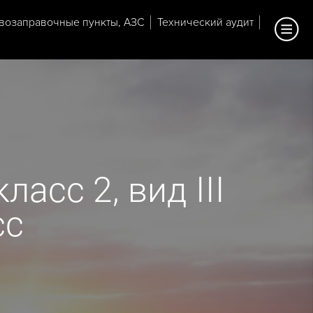
возаправочные пункты, АЗС
Технический аудит
асс 2, вид III
сс