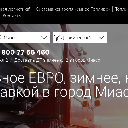
ная логистика"
Система контроля «Умное Топливо»
Топли
Контакты
Миасс
ДТ зимнее кл.2
 800 77 55 460
кл.2
/ Доставка ДТ зимнее кл.2 в город Миасс
ое ЕВРО, зимнее, кл
тавкой в город Миа