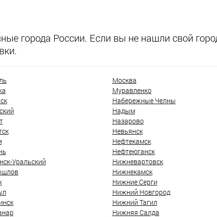
ые города России. Если вы не нашли свой город
вки.
ль
Москва
ка
Муравленко
ск
Набережные Челны
ский
Надым
т
Назарово
тск
Невьянск
м
Нефтекамск
нь
Нефтеюганск
нск-Уральский
Нижневартовск
ышлов
Нижнекамск
к
Нижние Серги
ул
Нижний Новгород
инск
Нижний Тагил
анар
Нижняя Салда