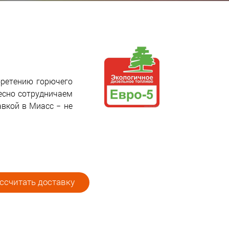
бретению горючего
есно сотрудничаем
авкой в Миасс − не
ссчитать доставку