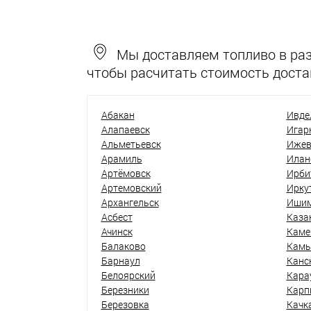
Мы доставляем топливо в разн
чтобы расчитать стоимость доста
Абакан
Ивде
Алапаевск
Игар
Альметьевск
Ижев
Арамиль
Илан
Артёмовск
Ирби
Артемовский
Ирку
Архангельск
Иши
Асбест
Каза
Ачинск
Каме
Балаково
Кам
Барнаул
Канс
Белоярский
Кара
Березники
Карп
Березовка
Качк