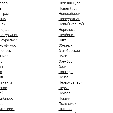
рово
Нижняя Тура
в
Новая Ляля
вград
Новосибирск
лым
Новоуральск
нск
Новый Уренгой
нодар
Норильск
нотурьинск
Ноябрьск
ноуральск
Нягань
ноуфимск
Обнинск
ноярск
Октябрьский
мкар
Омск
ур
Оренбург
ан
Орск
а
Пангоды
ыл
Пенза
тнанги
Первоуральск
епас
Пермь
ой
Печора
сибирск
Покачи
ор
Полевской
итогорск
Пыть-ях