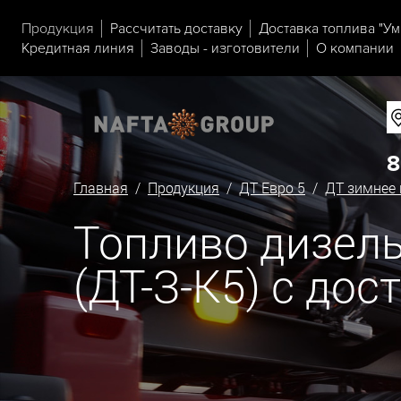
Продукция
Рассчитать доставку
Доставка топлива "Ум
Кредитная линия
Заводы - изготовители
О компании
8
Главная
/
Продукция
/
ДТ Евро 5
/
ДТ зимнее 
Топливо дизельн
(ДТ-З-К5) с дос