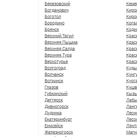
Березовский
Кеме
Богданович
Киро
Боготол
Киро
Бородино
Кога
Брянск
Коди
Верхний Тагил
Крас
Верхняя Пышма
Крас
Верхняя Салда
Крас
Верхняя Тура
Крас
Верхотурье
Крас
Волгоград
Куды
Волчанск
Кунг
Воткинск
Кург
Глазов
Кушв
Губкинский
Кыз
Дегтярск
Лабы
Дивногорск
Ланг
Дудинка
Лесн
Екатеринбург
Лесо
Енисейск
Лянт
Железногорск
Магн