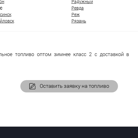
он
Радужный
с
Ревда
синск
Реж
йловск
Рязань
льное топливо оптом зимнее класс 2 с доставкой в
Оставить заявку на топливо