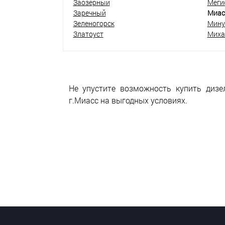
Заозёрный
Меги
Заречный
Миас
Зеленогорск
Мину
Златоуст
Миха
Не упустите возможность купить дизе
г.Миасс на выгодных условиях.