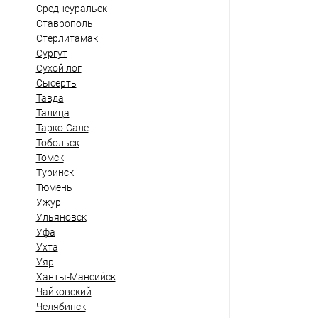
Среднеуральск
Ставрополь
Стерлитамак
Сургут
Сухой лог
Сысерть
Тавда
Талица
Тарко-Сале
Тобольск
Томск
Туринск
Тюмень
Ужур
Ульяновск
Уфа
Ухта
Уяр
Ханты-Мансийск
Чайковский
Челябинск