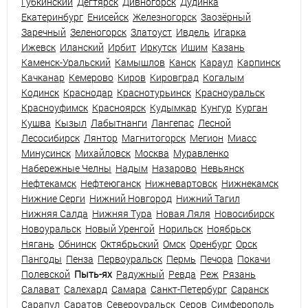
Губкинский
Дегтярск
Дивногорск
Дудинка
Екатеринбург
Енисейск
Железногорск
Заозёрный
Заречный
Зеленогорск
Златоуст
Ивдель
Игарка
Ижевск
Иланский
Ирбит
Иркутск
Ишим
Казань
Каменск-Уральский
Камышлов
Канск
Караул
Карпинск
Качканар
Кемерово
Киров
Кировград
Когалым
Кодинск
Краснодар
Краснотурьинск
Красноуральск
Красноуфимск
Красноярск
Кудымкар
Кунгур
Курган
Кушва
Кызыл
Лабытнанги
Лангепас
Лесной
Лесосибирск
Лянтор
Магнитогорск
Мегион
Миасс
Минусинск
Михайловск
Москва
Муравленко
Набережные Челны
Надым
Назарово
Невьянск
Нефтекамск
Нефтеюганск
Нижневартовск
Нижнекамск
Нижние Серги
Нижний Новгород
Нижний Тагил
Нижняя Салда
Нижняя Тура
Новая Ляля
Новосибирск
Новоуральск
Новый Уренгой
Норильск
Ноябрьск
Нягань
Обнинск
Октябрьский
Омск
Оренбург
Орск
Пангоды
Пенза
Первоуральск
Пермь
Печора
Покачи
Полевской
Пыть-ях
Радужный
Ревда
Реж
Рязань
Салават
Салехард
Самара
Санкт-Петербург
Саранск
Сарапул
Саратов
Североуральск
Серов
Симферополь