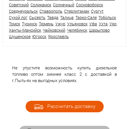
Советский
Соликамск
Солнечный
Сосновоборск
Среднеуральск
Ставрополь
Стерлитамак
Сургут
Сухой лог
Сысерть
Тавда
Талица
Тарко-Сале
Тобольск
Томск
Туринск
Тюмень
Ужур
Ульяновск
Уфа
Ухта
Уяр
Ханты-Мансийск
Чайковский
Челябинск
Шарыпово
Шушенское
Югорск
Ярославль
Не упустите возможность купить дизельное
топливо оптом зимнее класс 2 с доставкой в
г.Пыть-ях на выгодных условиях.
Рассчитать доставку