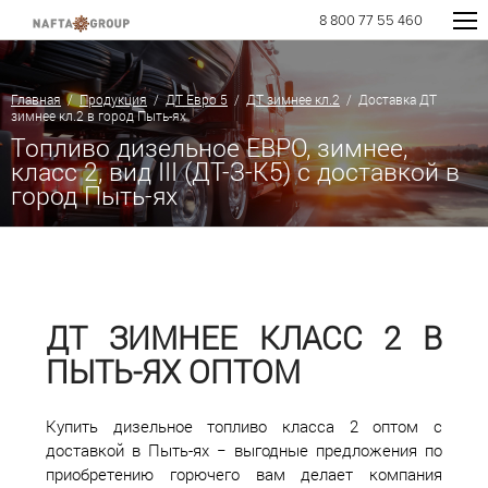
8 800 77 55 460
Главная
/
Продукция
/
ДТ Евро 5
/
ДТ зимнее кл.2
/ Доставка ДТ
зимнее кл.2 в город Пыть-ях
Топливо дизельное ЕВРО, зимнее,
класс 2, вид III (ДТ-З-К5) с доставкой в
город Пыть-ях
ДТ ЗИМНЕЕ КЛАСС 2 В
ПЫТЬ-ЯХ ОПТОМ
Купить дизельное топливо класса 2 оптом с
доставкой в Пыть-ях − выгодные предложения по
приобретению горючего вам делает компания