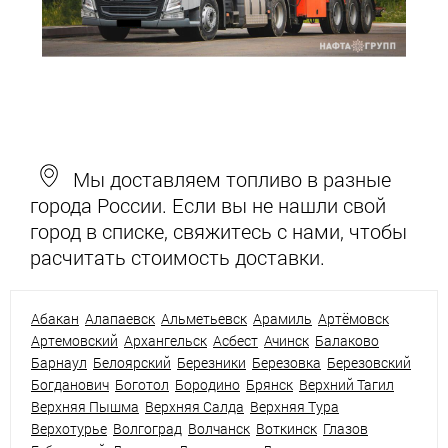
Мы доставляем топливо в разные
города России. Если вы не нашли свой
город в списке, свяжитесь с нами, чтобы
расчитать стоимость доставки.
Абакан
Алапаевск
Альметьевск
Арамиль
Артёмовск
Артемовский
Архангельск
Асбест
Ачинск
Балаково
Барнаул
Белоярский
Березники
Березовка
Березовский
Богданович
Боготол
Бородино
Брянск
Верхний Тагил
Верхняя Пышма
Верхняя Салда
Верхняя Тура
Верхотурье
Волгоград
Волчанск
Воткинск
Глазов