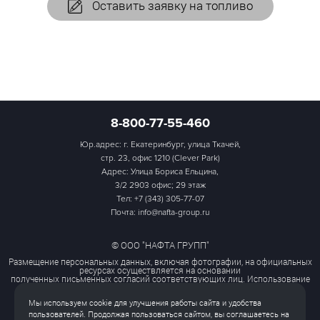
Оставить заявку на топливо
8-800-77-55-460
Юр.адрес: г. Екатеринбург, улица Ткачей,
стр. 23, офис 1210 (Clever Park)
Адрес: Улица Бориса Ельцина,
3/2 2903 офис; 29 этаж
Тел:
+7 (343) 305-77-07
Почта: info@nafta-group.ru
© ООО "НАФТА ГРУПП"
Размещение персональных данных, включая фотографии, на официальных
ресурсах осуществляется на основании
полученных письменных согласий соответствующих лиц. Использование
этих материалов третьими лицами
ограничено и допускается только с разрешения правообладателя.
Мы используем cookie для улучшения работы сайта и удобства
Политика обработки персональных данных
пользователей. Продолжая пользоваться сайтом, вы соглашаетесь на