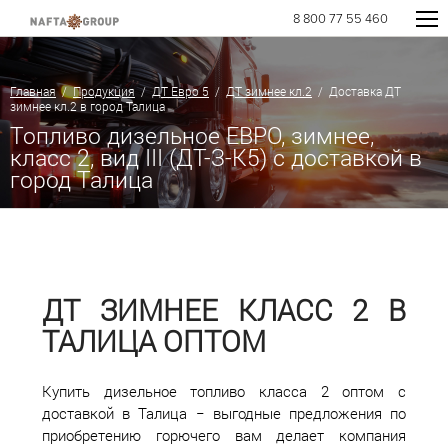
8 800 77 55 460
Главная
/
Продукция
/
ДТ Евро 5
/
ДТ зимнее кл.2
/ Доставка ДТ
зимнее кл.2 в город Талица
Топливо дизельное ЕВРО, зимнее,
класс 2, вид III (ДТ-З-К5) с доставкой в
город Талица
ДТ ЗИМНЕЕ КЛАСС 2 В
ТАЛИЦА ОПТОМ
Купить дизельное топливо класса 2 оптом с
доставкой в Талица − выгодные предложения по
приобретению горючего вам делает компания