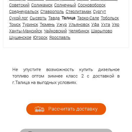
Советский
Соликамск
Солнечный
Сосновоборск
Среднеуральск
Ставрополь
Стерлитамак
Сургут
Сухой лог
Сысерть
Тавда
Талица
Тарко-Сале
Тобольск
Томск
Туринск
Тюмень
Ужур
Ульяновск
Уфа
Ухта
Уяр
Ханты-Мансийск
Чайковский
Челябинск
Шарыпово
Шушенское
Югорск
Ярославль
Не упустите возможность купить дизельное
топливо оптом зимнее класс 2 с доставкой в
г.Талица на выгодных условиях.
Рассчитать доставку