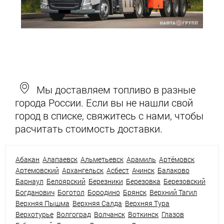
Мы доставляем топливо в разные
города России. Если вы не нашли свой
город в списке, свяжитесь с нами, чтобы
расчитать стоимость доставки.
Абакан
Алапаевск
Альметьевск
Арамиль
Артёмовск
Артемовский
Архангельск
Асбест
Ачинск
Балаково
Барнаул
Белоярский
Березники
Березовка
Березовский
Богданович
Боготол
Бородино
Брянск
Верхний Тагил
Верхняя Пышма
Верхняя Салда
Верхняя Тура
Верхотурье
Волгоград
Волчанск
Воткинск
Глазов