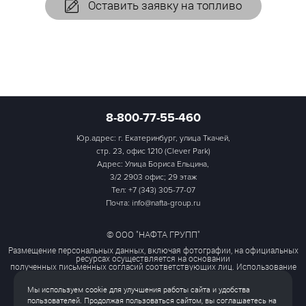
Оставить заявку на топливо
8-800-77-55-460
Юр.адрес: г. Екатеринбург, улица Ткачей,
стр. 23, офис 1210 (Clever Park)
Адрес: Улица Бориса Ельцина,
3/2 2903 офис; 29 этаж
Тел:
+7 (343) 305-77-07
Почта: info@nafta-group.ru
© ООО "НАФТА ГРУПП"
Размещение персональных данных, включая фотографии, на официальных
ресурсах осуществляется на основании
полученных письменных согласий соответствующих лиц. Использование
этих материалов третьими лицами
ограничено и допускается только с разрешения правообладателя.
Мы используем cookie для улучшения работы сайта и удобства
Политика обработки персональных данных
пользователей. Продолжая пользоваться сайтом, вы соглашаетесь на