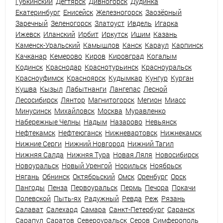
Губкинский
Дегтярск
Дивногорск
Дудинка
Екатеринбург
Енисейск
Железногорск
Заозёрный
Заречный
Зеленогорск
Златоуст
Ивдель
Игарка
Ижевск
Иланский
Ирбит
Иркутск
Ишим
Казань
Каменск-Уральский
Камышлов
Канск
Караул
Карпинск
Качканар
Кемерово
Киров
Кировград
Когалым
Кодинск
Краснодар
Краснотурьинск
Красноуральск
Красноуфимск
Красноярск
Кудымкар
Кунгур
Курган
Кушва
Кызыл
Лабытнанги
Лангепас
Лесной
Лесосибирск
Лянтор
Магнитогорск
Мегион
Миасс
Минусинск
Михайловск
Москва
Муравленко
Набережные Челны
Надым
Назарово
Невьянск
Нефтекамск
Нефтеюганск
Нижневартовск
Нижнекамск
Нижние Серги
Нижний Новгород
Нижний Тагил
Нижняя Салда
Нижняя Тура
Новая Ляля
Новосибирск
Новоуральск
Новый Уренгой
Норильск
Ноябрьск
Нягань
Обнинск
Октябрьский
Омск
Оренбург
Орск
Пангоды
Пенза
Первоуральск
Пермь
Печора
Покачи
Полевской
Пыть-ях
Радужный
Ревда
Реж
Рязань
Салават
Салехард
Самара
Санкт-Петербург
Саранск
Сарапул
Саратов
Североуральск
Серов
Симферополь