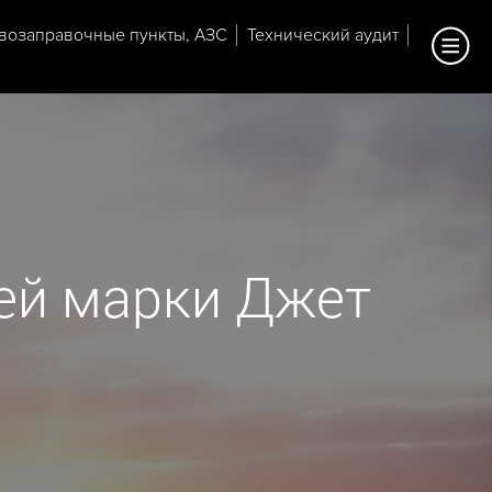
возаправочные пункты, АЗС
Технический аудит
ей марки Джет