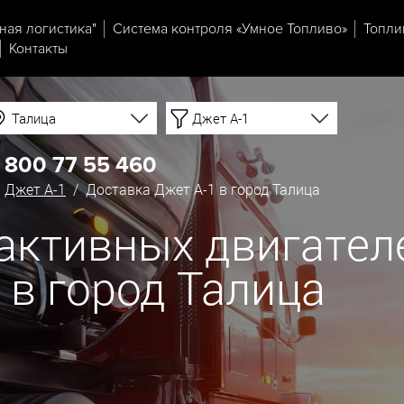
ная логистика"
Система контроля «Умное Топливо»
Топли
Контакты
Талица
Джет А-1
 800 77 55 460
/
Джет А-1
/ Доставка Джет А-1 в город Талица
еактивных двигател
 в город Талица