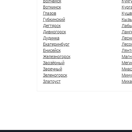
Волчанск
Кунг
Воткинск
Кург
Глазов
Кушв
Губкинский
Кыз
Дегтярск
Лабы
Дивногорск
Ланг
Дудинка
Лесн
Екатеринбург
Лесо
Енисейск
Лянт
Железногорск
Магн
Заозёрный
Меги
Заречный
Миас
Зеленогорск
Мину
Златоуст
Миха