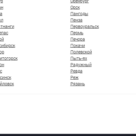
ур
Оренбург
ан
Орск
а
Пангоды
ыл
Пенза
тнанги
Первоуральск
епас
Пермь
ой
Печора
сибирск
Покачи
ор
Полевской
итогорск
Пыть-ях
он
Радужный
с
Ревда
синск
Реж
йловск
Рязань