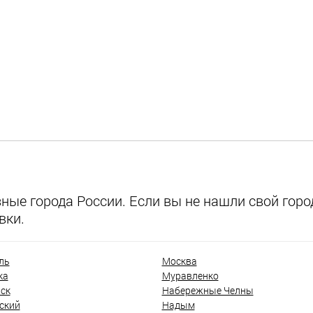
ые города России. Если вы не нашли свой город
вки.
ль
Москва
ка
Муравленко
ск
Набережные Челны
ский
Надым