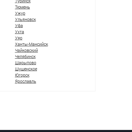
Туринск
Тюмень
Ужур
Ульяновск
Уфа
Ухта
Уяр
Ханты-Мансийск
Чайковский
Челябинск
Шарыпово
Шушенское
Югорск
Ярославль