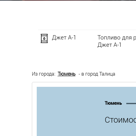
Джет А-1
Топливо для 
Джет А-1
Из города:
Тюмень
- в город Талица
Тюмень
Стоимос