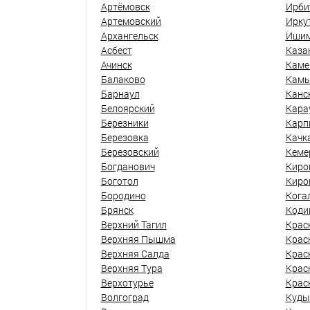
Артёмовск
Ирби
Артемовский
Ирку
Архангельск
Иши
Асбест
Каза
Ачинск
Каме
Балаково
Кам
Барнаул
Канс
Белоярский
Кара
Березники
Карп
Березовка
Качк
Березовский
Кеме
Богданович
Киро
Боготол
Киро
Бородино
Кога
Брянск
Коди
Верхний Тагил
Крас
Верхняя Пышма
Крас
Верхняя Салда
Крас
Верхняя Тура
Крас
Верхотурье
Крас
Волгоград
Куды