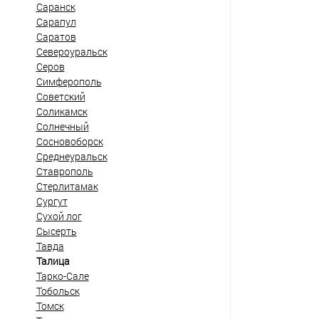
Саранск
Сарапул
Саратов
Североуральск
Серов
Симферополь
Советский
Соликамск
Солнечный
Сосновоборск
Среднеуральск
Ставрополь
Стерлитамак
Сургут
Сухой лог
Сысерть
Тавда
Талица
Тарко-Сале
Тобольск
Томск