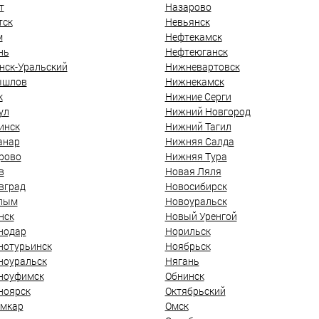
т
Назарово
тск
Невьянск
м
Нефтекамск
нь
Нефтеюганск
нск-Уральский
Нижневартовск
ышлов
Нижнекамск
к
Нижние Серги
ул
Нижний Новгород
инск
Нижний Тагил
анар
Нижняя Салда
рово
Нижняя Тура
в
Новая Ляля
вград
Новосибирск
лым
Новоуральск
нск
Новый Уренгой
нодар
Норильск
нотурьинск
Ноябрьск
ноуральск
Нягань
ноуфимск
Обнинск
ноярск
Октябрьский
мкар
Омск