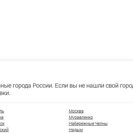
ые города России. Если вы не нашли свой город
вки.
ль
Москва
ка
Муравленко
ск
Набережные Челны
ский
Надым