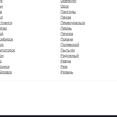
ур
Оренбург
ан
Орск
а
Пангоды
ыл
Пенза
тнанги
Первоуральск
епас
Пермь
ой
Печора
сибирск
Покачи
ор
Полевской
итогорск
Пыть-ях
он
Радужный
с
Ревда
синск
Реж
йловск
Рязань