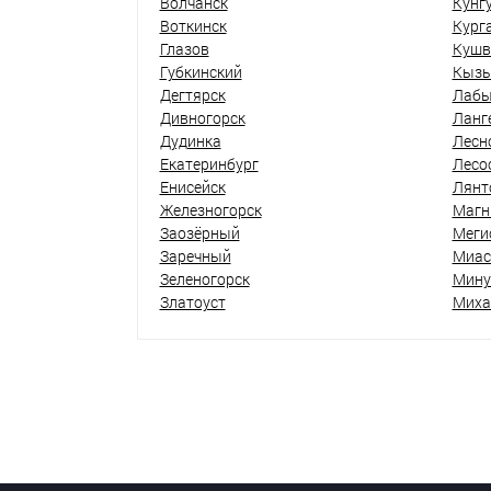
Волчанск
Кунг
Воткинск
Кург
Глазов
Кушв
Губкинский
Кыз
Дегтярск
Лабы
Дивногорск
Ланг
Дудинка
Лесн
Екатеринбург
Лесо
Енисейск
Лянт
Железногорск
Магн
Заозёрный
Меги
Заречный
Миас
Зеленогорск
Мину
Златоуст
Миха