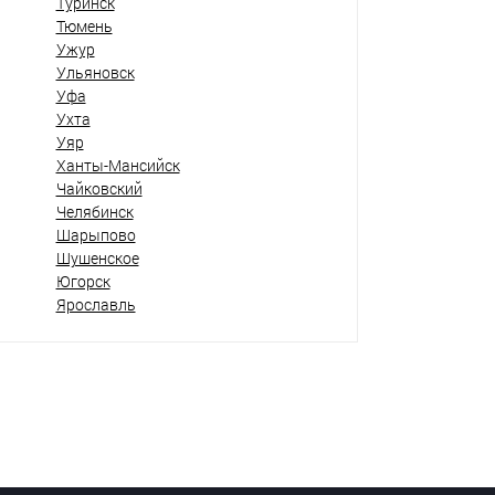
Туринск
Тюмень
Ужур
Ульяновск
Уфа
Ухта
Уяр
Ханты-Мансийск
Чайковский
Челябинск
Шарыпово
Шушенское
Югорск
Ярославль