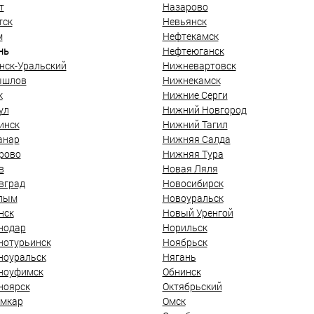
т
Назарово
тск
Невьянск
м
Нефтекамск
нь
Нефтеюганск
нск-Уральский
Нижневартовск
ышлов
Нижнекамск
к
Нижние Серги
ул
Нижний Новгород
инск
Нижний Тагил
анар
Нижняя Салда
рово
Нижняя Тура
в
Новая Ляля
вград
Новосибирск
лым
Новоуральск
нск
Новый Уренгой
нодар
Норильск
нотурьинск
Ноябрьск
ноуральск
Нягань
ноуфимск
Обнинск
ноярск
Октябрьский
мкар
Омск