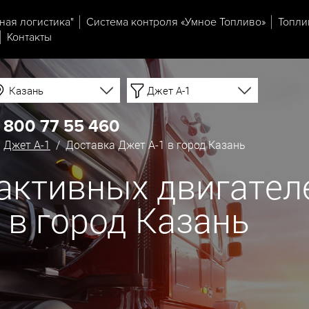
ная логистика"
Система контроля «Умное Топливо»
Топли
Контакты
Казань
Джет А-1
 800 77 55 460
/
Джет А-1
/ Доставка Джет А-1 в город Казань
еактивных двигател
 в город Казань