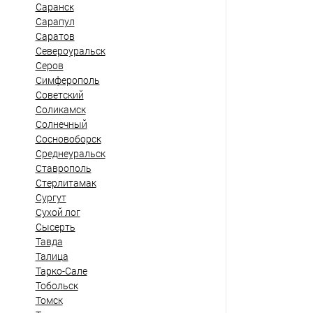
Саранск
Сарапул
Саратов
Североуральск
Серов
Симферополь
Советский
Соликамск
Солнечный
Сосновоборск
Среднеуральск
Ставрополь
Стерлитамак
Сургут
Сухой лог
Сысерть
Тавда
Талица
Тарко-Сале
Тобольск
Томск