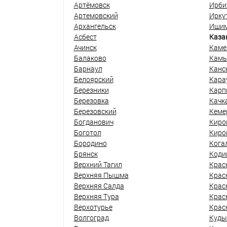
Артёмовск
Ирби
Артемовский
Ирку
Архангельск
Иши
Асбест
Каза
Ачинск
Каме
Балаково
Кам
Барнаул
Канс
Белоярский
Кара
Березники
Карп
Березовка
Качк
Березовский
Кеме
Богданович
Киро
Боготол
Киро
Бородино
Кога
Брянск
Коди
Верхний Тагил
Крас
Верхняя Пышма
Крас
Верхняя Салда
Крас
Верхняя Тура
Крас
Верхотурье
Крас
Волгоград
Куды