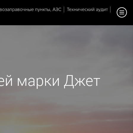
возаправочные пункты, АЗС
Технический аудит
ей марки Джет