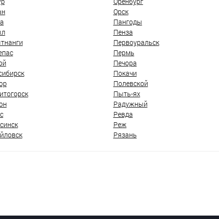
ур
Оренбург
ан
Орск
а
Пангоды
ыл
Пенза
тнанги
Первоуральск
епас
Пермь
ой
Печора
сибирск
Покачи
ор
Полевской
итогорск
Пыть-ях
он
Радужный
с
Ревда
синск
Реж
йловск
Рязань