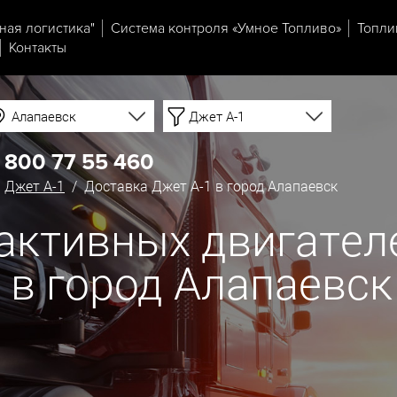
ная логистика"
Система контроля «Умное Топливо»
Топли
Контакты
Алапаевск
Джет А-1
 800 77 55 460
/
Джет А-1
/ Доставка Джет А-1 в город Алапаевск
еактивных двигател
й в город Алапаевск