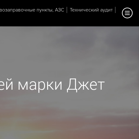
возаправочные пункты, АЗС
Технический аудит
ей марки Джет