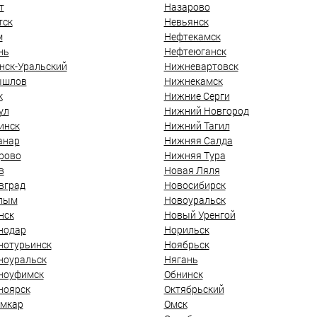
т
Назарово
тск
Невьянск
м
Нефтекамск
нь
Нефтеюганск
нск-Уральский
Нижневартовск
ышлов
Нижнекамск
к
Нижние Серги
ул
Нижний Новгород
инск
Нижний Тагил
анар
Нижняя Салда
рово
Нижняя Тура
в
Новая Ляля
вград
Новосибирск
лым
Новоуральск
нск
Новый Уренгой
нодар
Норильск
нотурьинск
Ноябрьск
ноуральск
Нягань
ноуфимск
Обнинск
ноярск
Октябрьский
мкар
Омск