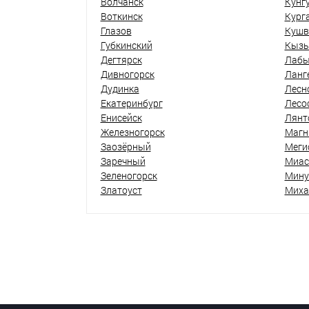
Волчанск
Кунг
Воткинск
Кург
Глазов
Кушв
Губкинский
Кыз
Дегтярск
Лабы
Дивногорск
Ланг
Дудинка
Лесн
Екатеринбург
Лесо
Енисейск
Лянт
Железногорск
Магн
Заозёрный
Меги
Заречный
Миас
Зеленогорск
Мину
Златоуст
Миха