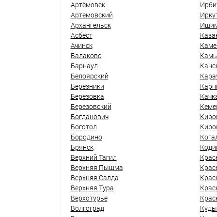
Артёмовск
Ирби
Артемовский
Ирку
Архангельск
Иши
Асбест
Каза
Ачинск
Каме
Балаково
Кам
Барнаул
Канс
Белоярский
Кара
Березники
Карп
Березовка
Качк
Березовский
Кеме
Богданович
Киро
Боготол
Киро
Бородино
Кога
Брянск
Коди
Верхний Тагил
Крас
Верхняя Пышма
Крас
Верхняя Салда
Крас
Верхняя Тура
Крас
Верхотурье
Крас
Волгоград
Куды