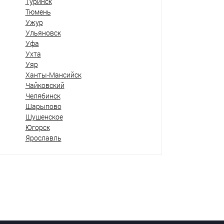
Туринск
Тюмень
Ужур
Ульяновск
Уфа
Ухта
Уяр
Ханты-Мансийск
Чайковский
Челябинск
Шарыпово
Шушенское
Югорск
Ярославль