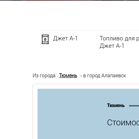
Джет А-1
Топливо для 
Джет А-1
Из города:
Тюмень
- в город Алапаевск
Тюмень
Стоимос