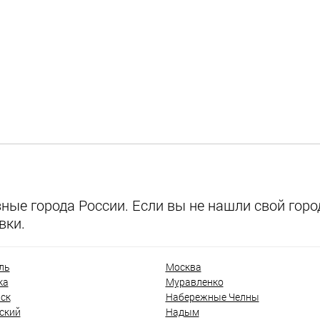
ые города России. Если вы не нашли свой город
вки.
ль
Москва
ка
Муравленко
ск
Набережные Челны
ский
Надым