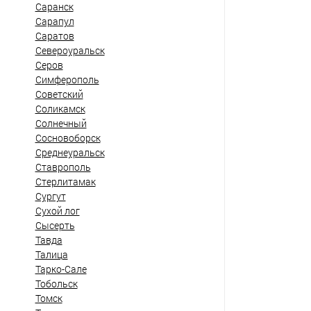
Саранск
Сарапул
Саратов
Североуральск
Серов
Симферополь
Советский
Соликамск
Солнечный
Сосновоборск
Среднеуральск
Ставрополь
Стерлитамак
Сургут
Сухой лог
Сысерть
Тавда
Талица
Тарко-Сале
Тобольск
Томск