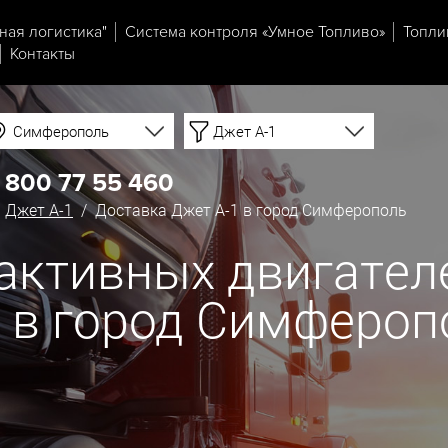
ная логистика"
Система контроля «Умное Топливо»
Топли
Контакты
Симферополь
Джет А-1
 800 77 55 460
/
Джет А-1
/ Доставка Джет А-1 в город Симферополь
еактивных двигател
й в город Симфероп