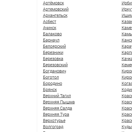
Артёмовск
Ирби
Артемовский
Ирку
Архангельск
Иши
Асбест
Каза
Ачинск
Каме
Балаково
Кам
Барнаул
Канс
Белоярский
Кара
Березники
Карп
Березовка
Качк
Березовский
Кеме
Богданович
Киро
Боготол
Киро
Бородино
Кога
Брянск
Коди
Верхний Тагил
Крас
Верхняя Пышма
Крас
Верхняя Салда
Крас
Верхняя Тура
Крас
Верхотурье
Крас
Волгоград
Куды