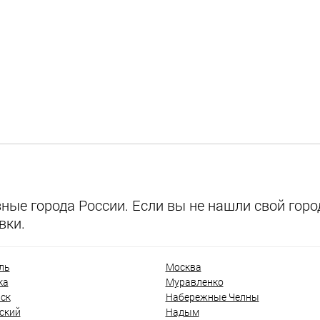
ые города России. Если вы не нашли свой город
вки.
ль
Москва
ка
Муравленко
ск
Набережные Челны
ский
Надым