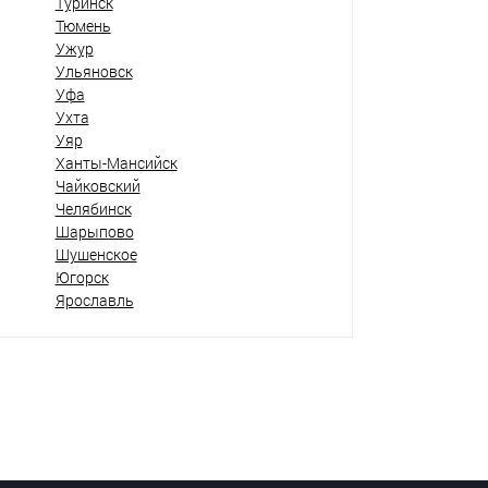
Туринск
Тюмень
Ужур
Ульяновск
Уфа
Ухта
Уяр
Ханты-Мансийск
Чайковский
Челябинск
Шарыпово
Шушенское
Югорск
Ярославль