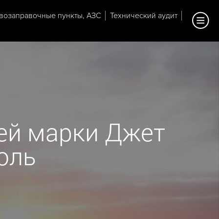
возаправочные пункты, АЗС
Технический аудит
ей марки Джет
оль