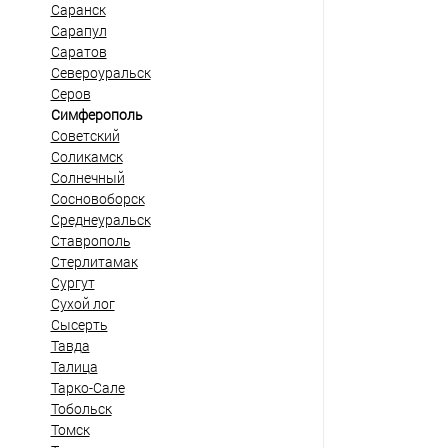
Саранск
Сарапул
Саратов
Североуральск
Серов
Симферополь
Советский
Соликамск
Солнечный
Сосновоборск
Среднеуральск
Ставрополь
Стерлитамак
Сургут
Сухой лог
Сысерть
Тавда
Талица
Тарко-Сале
Тобольск
Томск