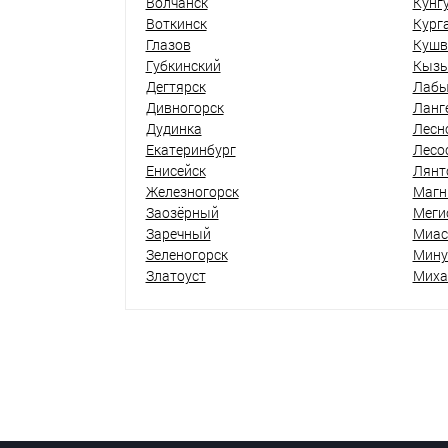
Волчанск
Кунг
Воткинск
Кург
Глазов
Кушв
Губкинский
Кыз
Дегтярск
Лабы
Дивногорск
Ланг
Дудинка
Лесн
Екатеринбург
Лесо
Енисейск
Лянт
Железногорск
Магн
Заозёрный
Меги
Заречный
Миас
Зеленогорск
Мину
Златоуст
Миха