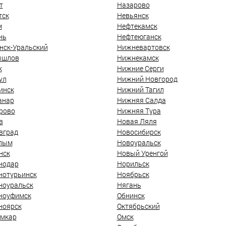
т
Назарово
тск
Невьянск
м
Нефтекамск
нь
Нефтеюганск
нск-Уральский
Нижневартовск
ышлов
Нижнекамск
к
Нижние Серги
ул
Нижний Новгород
инск
Нижний Тагил
анар
Нижняя Салда
рово
Нижняя Тура
в
Новая Ляля
вград
Новосибирск
лым
Новоуральск
нск
Новый Уренгой
нодар
Норильск
нотурьинск
Ноябрьск
ноуральск
Нягань
ноуфимск
Обнинск
ноярск
Октябрьский
мкар
Омск