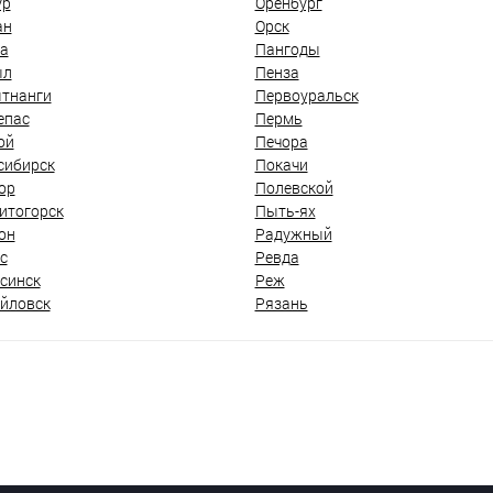
ур
Оренбург
ан
Орск
а
Пангоды
ыл
Пенза
тнанги
Первоуральск
епас
Пермь
ой
Печора
сибирск
Покачи
ор
Полевской
итогорск
Пыть-ях
он
Радужный
с
Ревда
синск
Реж
йловск
Рязань