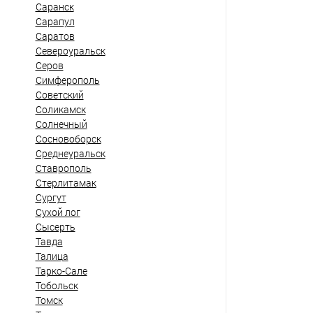
Саранск
Сарапул
Саратов
Североуральск
Серов
Симферополь
Советский
Соликамск
Солнечный
Сосновоборск
Среднеуральск
Ставрополь
Стерлитамак
Сургут
Сухой лог
Сысерть
Тавда
Талица
Тарко-Сале
Тобольск
Томск