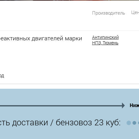
Цен
Производитель
реактивных двигателей марки
Антипинский
НПЗ, Тюмень
од
Ниж
ть доставки /
бензовоз 23 куб: