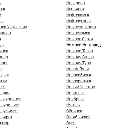
т
Назарово
тск
Невьянск
м
Нефтекамск
нь
Нефтеюганск
нск-Уральский
Нижневартовск
ышлов
Нижнекамск
к
Нижние Серги
ул
Нижний Новгород
инск
Нижний Тагил
анар
Нижняя Салда
рово
Нижняя Тура
в
Новая Ляля
вград
Новосибирск
лым
Новоуральск
нск
Новый Уренгой
нодар
Норильск
нотурьинск
Ноябрьск
ноуральск
Нягань
ноуфимск
Обнинск
ноярск
Октябрьский
мкар
Омск