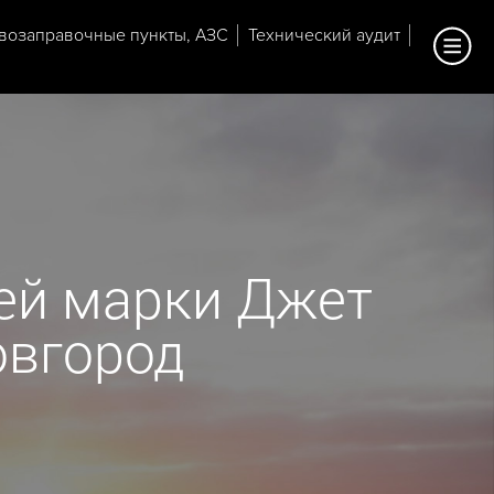
возаправочные пункты, АЗС
Технический аудит
ей марки Джет
овгород