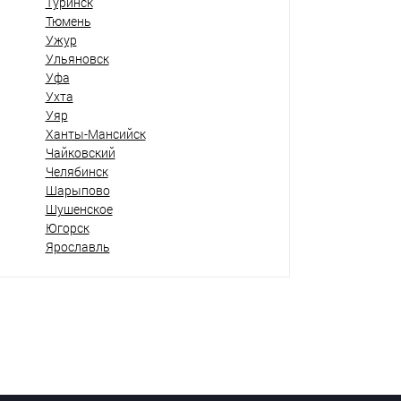
Туринск
Тюмень
Ужур
Ульяновск
Уфа
Ухта
Уяр
Ханты-Мансийск
Чайковский
Челябинск
Шарыпово
Шушенское
Югорск
Ярославль