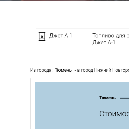
Джет А-1
Топливо для 
Джет А-1
Из города:
Тюмень
- в город Нижний Новгор
Тюмень
Стоимос