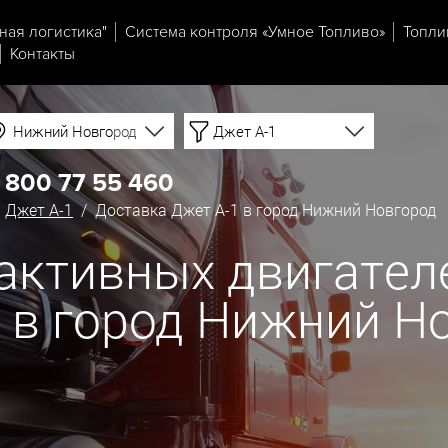
ная логистика"
Система контроля «Умное Топливо»
Топли
Контакты
Нижний Новгород
Джет А-1
 800 77 55 460
/
Джет А-1
/ Доставка Джет А-1 в город Нижний Новгород
еактивных двигател
й в город Нижний Н