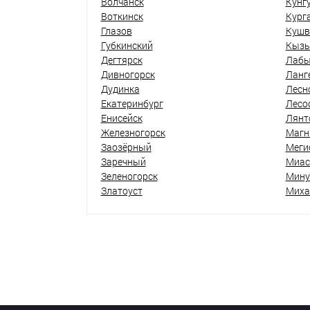
Волчанск
Кунг
Воткинск
Кург
Глазов
Кушв
Губкинский
Кыз
Дегтярск
Лабы
Дивногорск
Ланг
Дудинка
Лесн
Екатеринбург
Лесо
Енисейск
Лянт
Железногорск
Магн
Заозёрный
Меги
Заречный
Миас
Зеленогорск
Мину
Златоуст
Миха