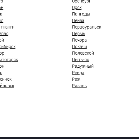
ур
Оренбург
ан
Орск
а
Пангоды
ыл
Пенза
тнанги
Первоуральск
епас
Пермь
ой
Печора
сибирск
Покачи
ор
Полевской
итогорск
Пыть-ях
он
Радужный
с
Ревда
синск
Реж
йловск
Рязань