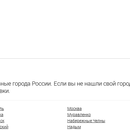
ые города России. Если вы не нашли свой город
вки.
ль
Москва
ка
Муравленко
ск
Набережные Челны
ский
Надым