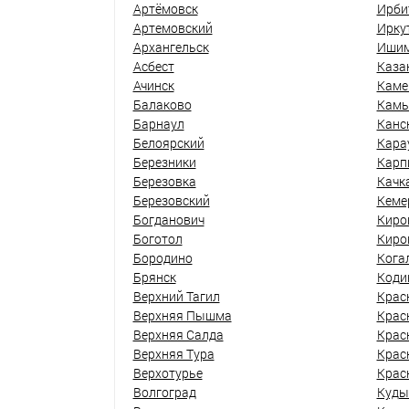
Артёмовск
Ирби
Артемовский
Ирку
Архангельск
Иши
Асбест
Каза
Ачинск
Каме
Балаково
Кам
Барнаул
Канс
Белоярский
Кара
Березники
Карп
Березовка
Качк
Березовский
Кеме
Богданович
Киро
Боготол
Киро
Бородино
Кога
Брянск
Коди
Верхний Тагил
Крас
Верхняя Пышма
Крас
Верхняя Салда
Крас
Верхняя Тура
Крас
Верхотурье
Крас
Волгоград
Куды