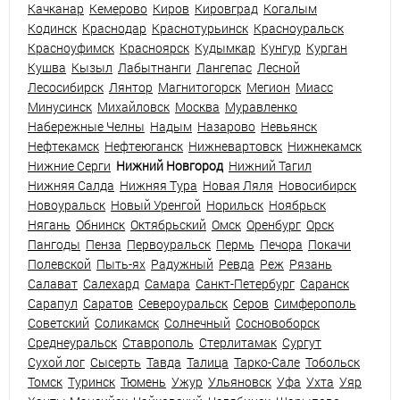
Качканар
Кемерово
Киров
Кировград
Когалым
Кодинск
Краснодар
Краснотурьинск
Красноуральск
Красноуфимск
Красноярск
Кудымкар
Кунгур
Курган
Кушва
Кызыл
Лабытнанги
Лангепас
Лесной
Лесосибирск
Лянтор
Магнитогорск
Мегион
Миасс
Минусинск
Михайловск
Москва
Муравленко
Набережные Челны
Надым
Назарово
Невьянск
Нефтекамск
Нефтеюганск
Нижневартовск
Нижнекамск
Нижние Серги
Нижний Новгород
Нижний Тагил
Нижняя Салда
Нижняя Тура
Новая Ляля
Новосибирск
Новоуральск
Новый Уренгой
Норильск
Ноябрьск
Нягань
Обнинск
Октябрьский
Омск
Оренбург
Орск
Пангоды
Пенза
Первоуральск
Пермь
Печора
Покачи
Полевской
Пыть-ях
Радужный
Ревда
Реж
Рязань
Салават
Салехард
Самара
Санкт-Петербург
Саранск
Сарапул
Саратов
Североуральск
Серов
Симферополь
Советский
Соликамск
Солнечный
Сосновоборск
Среднеуральск
Ставрополь
Стерлитамак
Сургут
Сухой лог
Сысерть
Тавда
Талица
Тарко-Сале
Тобольск
Томск
Туринск
Тюмень
Ужур
Ульяновск
Уфа
Ухта
Уяр