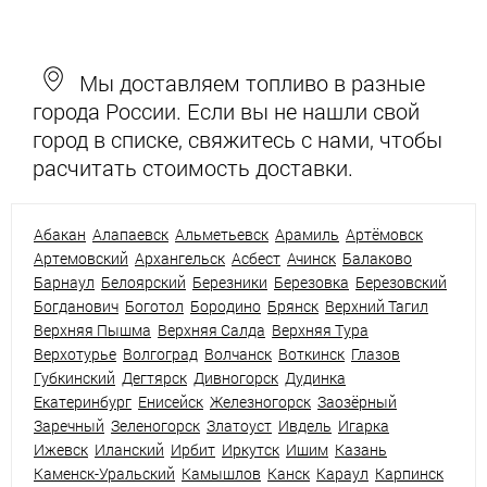
Мы доставляем топливо в разные
города России. Если вы не нашли свой
город в списке, свяжитесь с нами, чтобы
расчитать стоимость доставки.
Абакан
Алапаевск
Альметьевск
Арамиль
Артёмовск
Артемовский
Архангельск
Асбест
Ачинск
Балаково
Барнаул
Белоярский
Березники
Березовка
Березовский
Богданович
Боготол
Бородино
Брянск
Верхний Тагил
Верхняя Пышма
Верхняя Салда
Верхняя Тура
Верхотурье
Волгоград
Волчанск
Воткинск
Глазов
Губкинский
Дегтярск
Дивногорск
Дудинка
Екатеринбург
Енисейск
Железногорск
Заозёрный
Заречный
Зеленогорск
Златоуст
Ивдель
Игарка
Ижевск
Иланский
Ирбит
Иркутск
Ишим
Казань
Каменск-Уральский
Камышлов
Канск
Караул
Карпинск