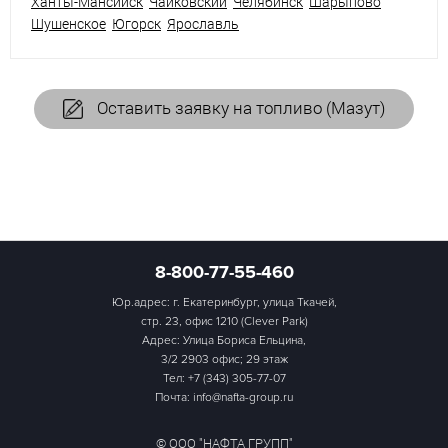
Ханты-Мансийск
Чайковский
Челябинск
Шарыпово
Шушенское
Югорск
Ярославль
Оставить заявку на топливо (Мазут)
8-800-77-55-460
Юр.адрес: г. Екатеринбург, улица Ткачей,
стр. 23, офис 1210 (Clever Park)
Адрес: Улица Бориса Ельцина,
3/2 2903 офис; 29 этаж
Тел:
+7 (343) 305-77-07
Почта: info@nafta-group.ru
© ООО "НАФТА ГРУПП"