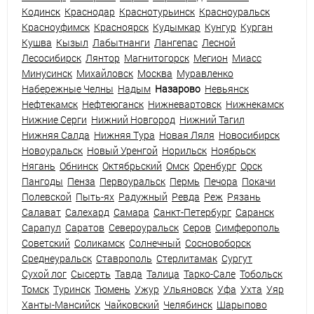
Кодинск
Краснодар
Краснотурьинск
Красноуральск
Красноуфимск
Красноярск
Кудымкар
Кунгур
Курган
Кушва
Кызыл
Лабытнанги
Лангепас
Лесной
Лесосибирск
Лянтор
Магнитогорск
Мегион
Миасс
Минусинск
Михайловск
Москва
Муравленко
Набережные Челны
Надым
Назарово
Невьянск
Нефтекамск
Нефтеюганск
Нижневартовск
Нижнекамск
Нижние Серги
Нижний Новгород
Нижний Тагил
Нижняя Салда
Нижняя Тура
Новая Ляля
Новосибирск
Новоуральск
Новый Уренгой
Норильск
Ноябрьск
Нягань
Обнинск
Октябрьский
Омск
Оренбург
Орск
Пангоды
Пенза
Первоуральск
Пермь
Печора
Покачи
Полевской
Пыть-ях
Радужный
Ревда
Реж
Рязань
Салават
Салехард
Самара
Санкт-Петербург
Саранск
Сарапул
Саратов
Североуральск
Серов
Симферополь
Советский
Соликамск
Солнечный
Сосновоборск
Среднеуральск
Ставрополь
Стерлитамак
Сургут
Сухой лог
Сысерть
Тавда
Талица
Тарко-Сале
Тобольск
Томск
Туринск
Тюмень
Ужур
Ульяновск
Уфа
Ухта
Уяр
Ханты-Мансийск
Чайковский
Челябинск
Шарыпово