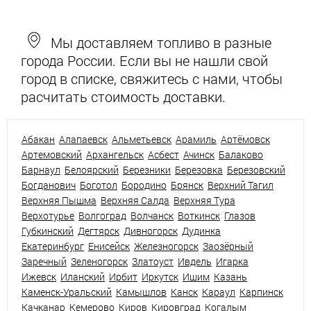
Мы доставляем топливо в разные
города России. Если вы не нашли свой
город в списке, свяжитесь с нами, чтобы
расчитать стоимость доставки.
Абакан
Алапаевск
Альметьевск
Арамиль
Артёмовск
Артемовский
Архангельск
Асбест
Ачинск
Балаково
Барнаул
Белоярский
Березники
Березовка
Березовский
Богданович
Боготол
Бородино
Брянск
Верхний Тагил
Верхняя Пышма
Верхняя Салда
Верхняя Тура
Верхотурье
Волгоград
Волчанск
Воткинск
Глазов
Губкинский
Дегтярск
Дивногорск
Дудинка
Екатеринбург
Енисейск
Железногорск
Заозёрный
Заречный
Зеленогорск
Златоуст
Ивдель
Игарка
Ижевск
Иланский
Ирбит
Иркутск
Ишим
Казань
Каменск-Уральский
Камышлов
Канск
Караул
Карпинск
Качканар
Кемерово
Киров
Кировград
Когалым