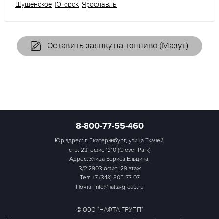
Шушенское
Югорск
Ярославль
Оставить заявку на топливо (Мазут)
8-800-77-55-460
Юр.адрес: г. Екатеринбург, улица Ткачей,
стр. 23, офис 1210 (Clever Park)
Адрес: Улица Бориса Ельцина,
3/2 2903 офис; 29 этаж
Тел:
+7 (343) 305-77-07
Почта: info@nafta-group.ru
© ООО "НАФТА ГРУПП"