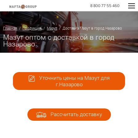
8 800 77 55 460
Главная
/
Продукция
/
Мазут
/ Доставка Мазут в город Назарово
Мазут оптом с доставкой в город
Назарово
Уточнить цены на Мазут для
г.Назарово
Рассчитать доставку