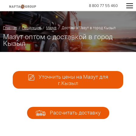
8 800 77 55 460
Главная
/
Продукция
/
Мазут
/ Доставка Мазут в город Кызыл
Мазут оптом с доставкой в город
Кызыл
Уточнить цены на Мазут для
г.Кызыл
Рассчитать доставку