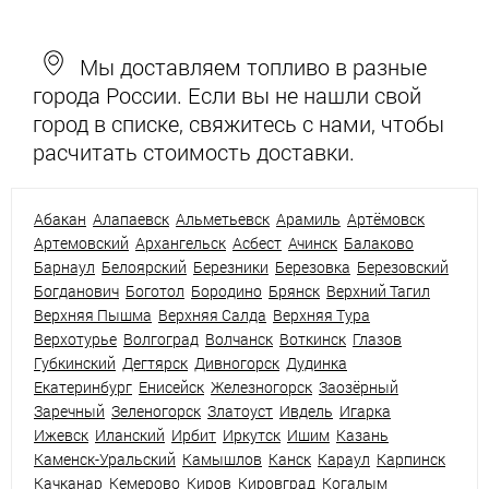
Мы доставляем топливо в разные
города России. Если вы не нашли свой
город в списке, свяжитесь с нами, чтобы
расчитать стоимость доставки.
Абакан
Алапаевск
Альметьевск
Арамиль
Артёмовск
Артемовский
Архангельск
Асбест
Ачинск
Балаково
Барнаул
Белоярский
Березники
Березовка
Березовский
Богданович
Боготол
Бородино
Брянск
Верхний Тагил
Верхняя Пышма
Верхняя Салда
Верхняя Тура
Верхотурье
Волгоград
Волчанск
Воткинск
Глазов
Губкинский
Дегтярск
Дивногорск
Дудинка
Екатеринбург
Енисейск
Железногорск
Заозёрный
Заречный
Зеленогорск
Златоуст
Ивдель
Игарка
Ижевск
Иланский
Ирбит
Иркутск
Ишим
Казань
Каменск-Уральский
Камышлов
Канск
Караул
Карпинск
Качканар
Кемерово
Киров
Кировград
Когалым