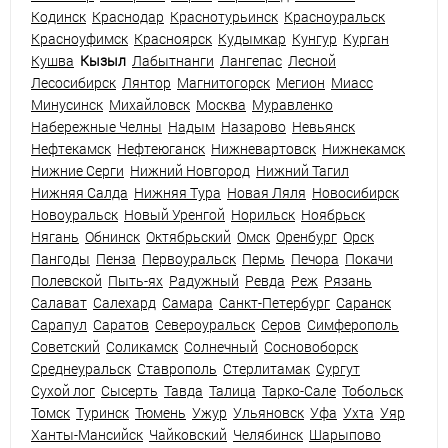
Кодинск
Краснодар
Краснотурьинск
Красноуральск
Красноуфимск
Красноярск
Кудымкар
Кунгур
Курган
Кушва
Кызыл
Лабытнанги
Лангепас
Лесной
Лесосибирск
Лянтор
Магнитогорск
Мегион
Миасс
Минусинск
Михайловск
Москва
Муравленко
Набережные Челны
Надым
Назарово
Невьянск
Нефтекамск
Нефтеюганск
Нижневартовск
Нижнекамск
Нижние Серги
Нижний Новгород
Нижний Тагил
Нижняя Салда
Нижняя Тура
Новая Ляля
Новосибирск
Новоуральск
Новый Уренгой
Норильск
Ноябрьск
Нягань
Обнинск
Октябрьский
Омск
Оренбург
Орск
Пангоды
Пенза
Первоуральск
Пермь
Печора
Покачи
Полевской
Пыть-ях
Радужный
Ревда
Реж
Рязань
Салават
Салехард
Самара
Санкт-Петербург
Саранск
Сарапул
Саратов
Североуральск
Серов
Симферополь
Советский
Соликамск
Солнечный
Сосновоборск
Среднеуральск
Ставрополь
Стерлитамак
Сургут
Сухой лог
Сысерть
Тавда
Талица
Тарко-Сале
Тобольск
Томск
Туринск
Тюмень
Ужур
Ульяновск
Уфа
Ухта
Уяр
Ханты-Мансийск
Чайковский
Челябинск
Шарыпово