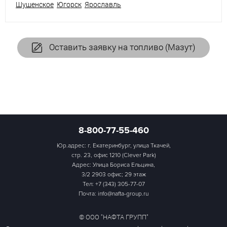
Шушенское
Югорск
Ярославль
Оставить заявку на топливо (Мазут)
8-800-77-55-460
Юр.адрес: г. Екатеринбург, улица Ткачей,
стр. 23, офис 1210 (Clever Park)
Адрес: Улица Бориса Ельцина,
3/2 2903 офис; 29 этаж
Тел:
+7 (343) 305-77-07
Почта: info@nafta-group.ru
© ООО "НАФТА ГРУПП"