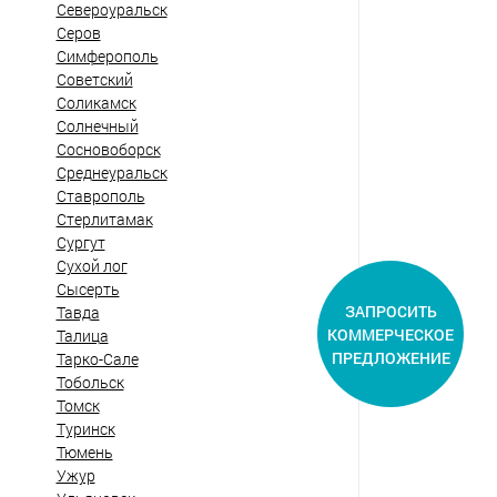
Североуральск
Серов
Симферополь
Советский
Соликамск
Солнечный
Сосновоборск
Среднеуральск
Ставрополь
Стерлитамак
Сургут
Сухой лог
Сысерть
ЗАПРОСИТЬ
Тавда
КОММЕРЧЕСКОЕ
Талица
ПРЕДЛОЖЕНИЕ
Тарко-Сале
Тобольск
Томск
Туринск
Тюмень
Ужур