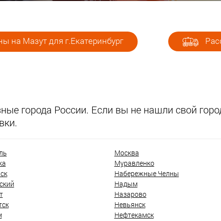
ы на Мазут для г.Екатеринбург
Расс
ые города России. Если вы не нашли свой город
вки.
ль
Москва
ка
Муравленко
ск
Набережные Челны
ский
Надым
т
Назарово
тск
Невьянск
м
Нефтекамск