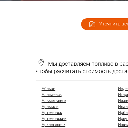
Уточнить цен
Мы доставляем топливо в разн
чтобы расчитать стоимость доста
Абакан
Ивде
Алапаевск
Игар
Альметьевск
Ижев
Арамиль
Илан
Артёмовск
Ирби
Артемовский
Ирку
Архангельск
Иши