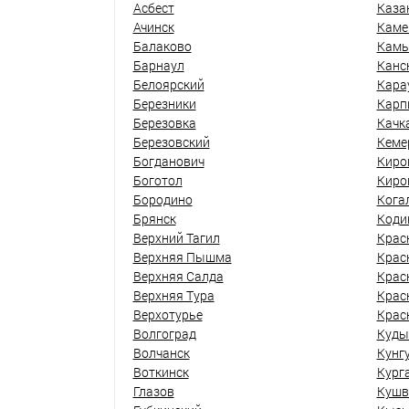
Асбест
Каза
Ачинск
Каме
Балаково
Кам
Барнаул
Канс
Белоярский
Кара
Березники
Карп
Березовка
Качк
Березовский
Кеме
Богданович
Киро
Боготол
Киро
Бородино
Кога
Брянск
Коди
Верхний Тагил
Крас
Верхняя Пышма
Крас
Верхняя Салда
Крас
Верхняя Тура
Крас
Верхотурье
Крас
Волгоград
Куды
Волчанск
Кунг
Воткинск
Кург
Глазов
Кушв