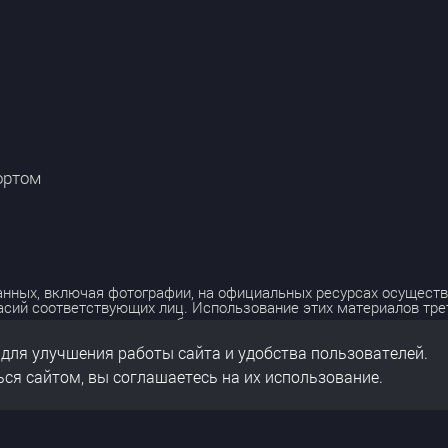
ортом
нных, включая фотографии, на официальных ресурсах осуществ
асий соответствующих лиц. Использование этих материалов тр
лько с разрешения правообладателя.
 для улучшения работы сайта и удобства пользователей.
льных данных
нальных данных
ся сайтом, вы соглашаетесь на их использование.