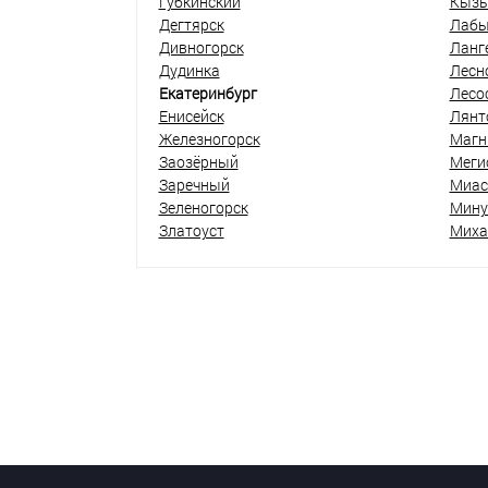
Губкинский
Кыз
Дегтярск
Лабы
Дивногорск
Ланг
Дудинка
Лесн
Екатеринбург
Лесо
Енисейск
Лянт
Железногорск
Магн
Заозёрный
Меги
Заречный
Миас
Зеленогорск
Мину
Златоуст
Миха