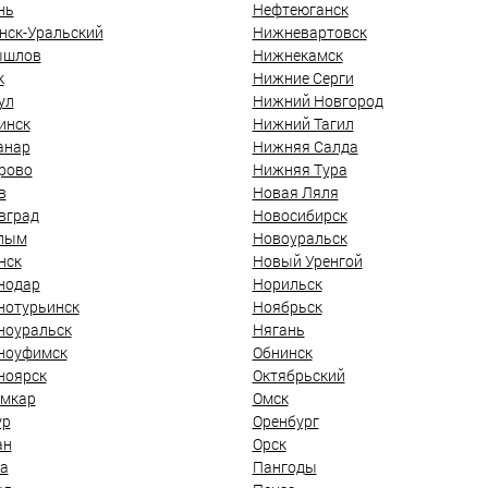
нь
Нефтеюганск
нск-Уральский
Нижневартовск
ышлов
Нижнекамск
к
Нижние Серги
ул
Нижний Новгород
инск
Нижний Тагил
анар
Нижняя Салда
рово
Нижняя Тура
в
Новая Ляля
вград
Новосибирск
лым
Новоуральск
нск
Новый Уренгой
нодар
Норильск
нотурьинск
Ноябрьск
ноуральск
Нягань
ноуфимск
Обнинск
ноярск
Октябрьский
мкар
Омск
ур
Оренбург
ан
Орск
а
Пангоды