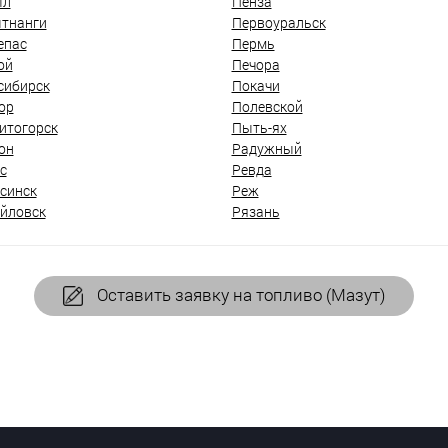
ыл
Пенза
тнанги
Первоуральск
епас
Пермь
ой
Печора
сибирск
Покачи
ор
Полевской
итогорск
Пыть-ях
он
Радужный
с
Ревда
синск
Реж
йловск
Рязань
Оставить заявку на топливо (Мазут)