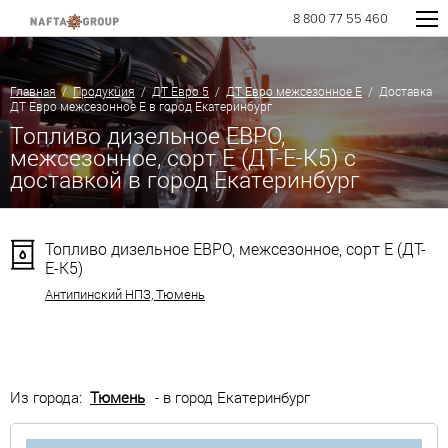
8 800 77 55 460
Главная
/
Продукция
/
ДТ Евро 5
/
ДТ Евро межсезонное Е
/ Доставка
ДТ Евро межсезонное Е в город Екатеринбург
Топливо дизельное ЕВРО,
межсезонное, сорт Е (ДТ-Е-К5) с
доставкой в город Екатеринбург
Топливо дизельное ЕВРО, межсезонное, сорт Е (ДТ-
Е-К5)
Антипинский НПЗ, Тюмень
Из города:
Тюмень
- в город Екатеринбург