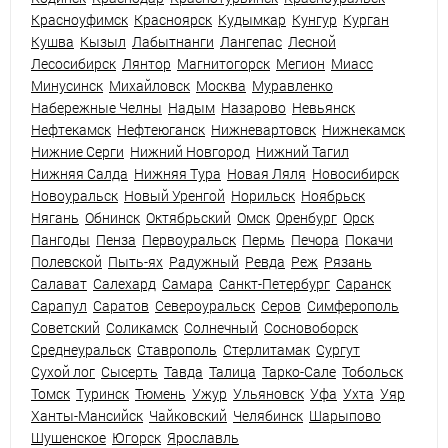
Красноуфимск
Красноярск
Кудымкар
Кунгур
Курган
Кушва
Кызыл
Лабытнанги
Лангепас
Лесной
Лесосибирск
Лянтор
Магнитогорск
Мегион
Миасс
Минусинск
Михайловск
Москва
Муравленко
Набережные Челны
Надым
Назарово
Невьянск
Нефтекамск
Нефтеюганск
Нижневартовск
Нижнекамск
Нижние Серги
Нижний Новгород
Нижний Тагил
Нижняя Салда
Нижняя Тура
Новая Ляля
Новосибирск
Новоуральск
Новый Уренгой
Норильск
Ноябрьск
Нягань
Обнинск
Октябрьский
Омск
Оренбург
Орск
Пангоды
Пенза
Первоуральск
Пермь
Печора
Покачи
Полевской
Пыть-ях
Радужный
Ревда
Реж
Рязань
Салават
Салехард
Самара
Санкт-Петербург
Саранск
Сарапул
Саратов
Североуральск
Серов
Симферополь
Советский
Соликамск
Солнечный
Сосновоборск
Среднеуральск
Ставрополь
Стерлитамак
Сургут
Сухой лог
Сысерть
Тавда
Талица
Тарко-Сале
Тобольск
Томск
Туринск
Тюмень
Ужур
Ульяновск
Уфа
Ухта
Уяр
Ханты-Мансийск
Чайковский
Челябинск
Шарыпово
Шушенское
Югорск
Ярославль