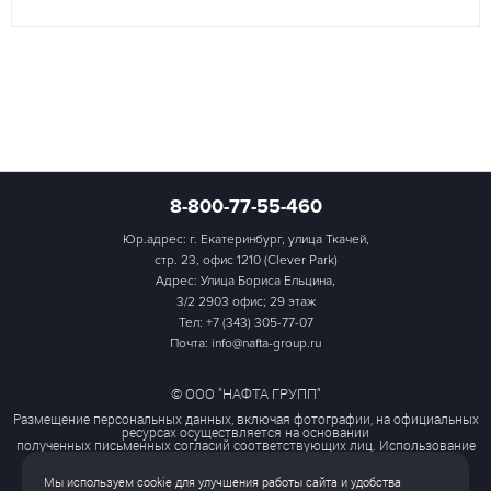
8-800-77-55-460
Юр.адрес: г. Екатеринбург, улица Ткачей,
стр. 23, офис 1210 (Clever Park)
Адрес: Улица Бориса Ельцина,
3/2 2903 офис; 29 этаж
Тел:
+7 (343) 305-77-07
Почта: info@nafta-group.ru
© ООО "НАФТА ГРУПП"
Размещение персональных данных, включая фотографии, на официальных
ресурсах осуществляется на основании
полученных письменных согласий соответствующих лиц. Использование
этих материалов третьими лицами
ограничено и допускается только с разрешения правообладателя.
Мы используем cookie для улучшения работы сайта и удобства