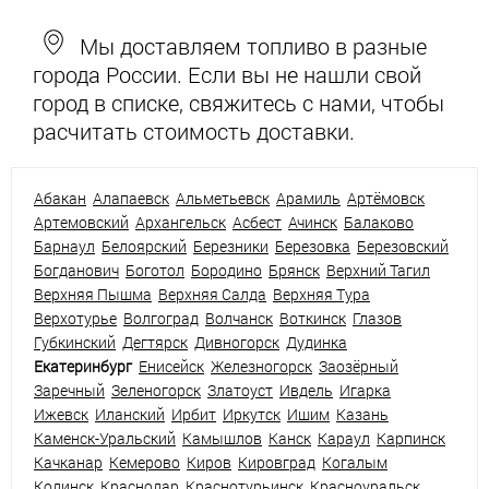
Мы доставляем топливо в разные
города России. Если вы не нашли свой
город в списке, свяжитесь с нами, чтобы
расчитать стоимость доставки.
Абакан
Алапаевск
Альметьевск
Арамиль
Артёмовск
Артемовский
Архангельск
Асбест
Ачинск
Балаково
Барнаул
Белоярский
Березники
Березовка
Березовский
Богданович
Боготол
Бородино
Брянск
Верхний Тагил
Верхняя Пышма
Верхняя Салда
Верхняя Тура
Верхотурье
Волгоград
Волчанск
Воткинск
Глазов
Губкинский
Дегтярск
Дивногорск
Дудинка
Екатеринбург
Енисейск
Железногорск
Заозёрный
Заречный
Зеленогорск
Златоуст
Ивдель
Игарка
Ижевск
Иланский
Ирбит
Иркутск
Ишим
Казань
Каменск-Уральский
Камышлов
Канск
Караул
Карпинск
Качканар
Кемерово
Киров
Кировград
Когалым
Кодинск
Краснодар
Краснотурьинск
Красноуральск