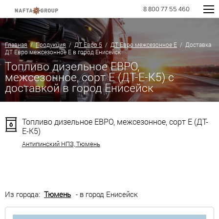
8 800 77 55 460
Главная
/
Продукция
/
ДТ Евро 5
/
ДТ Евро межсезонное Е
/ Доставка
ДТ Евро межсезонное Е в город Енисейск
Топливо дизельное ЕВРО,
межсезонное, сорт Е (ДТ-Е-К5) с
доставкой в город Енисейск
Топливо дизельное ЕВРО, межсезонное, сорт Е (ДТ-
Е-К5)
Антипинский НПЗ, Тюмень
Из города:
Тюмень
- в город Енисейск