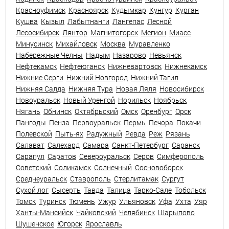
Красноуфимск
Красноярск
Кудымкар
Кунгур
Курган
Кушва
Кызыл
Лабытнанги
Лангепас
Лесной
Лесосибирск
Лянтор
Магнитогорск
Мегион
Миасс
Минусинск
Михайловск
Москва
Муравленко
Набережные Челны
Надым
Назарово
Невьянск
Нефтекамск
Нефтеюганск
Нижневартовск
Нижнекамск
Нижние Серги
Нижний Новгород
Нижний Тагил
Нижняя Салда
Нижняя Тура
Новая Ляля
Новосибирск
Новоуральск
Новый Уренгой
Норильск
Ноябрьск
Нягань
Обнинск
Октябрьский
Омск
Оренбург
Орск
Пангоды
Пенза
Первоуральск
Пермь
Печора
Покачи
Полевской
Пыть-ях
Радужный
Ревда
Реж
Рязань
Салават
Салехард
Самара
Санкт-Петербург
Саранск
Сарапул
Саратов
Североуральск
Серов
Симферополь
Советский
Соликамск
Солнечный
Сосновоборск
Среднеуральск
Ставрополь
Стерлитамак
Сургут
Сухой лог
Сысерть
Тавда
Талица
Тарко-Сале
Тобольск
Томск
Туринск
Тюмень
Ужур
Ульяновск
Уфа
Ухта
Уяр
Ханты-Мансийск
Чайковский
Челябинск
Шарыпово
Шушенское
Югорск
Ярославль