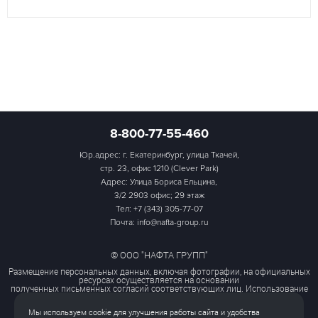
8-800-77-55-460
Юр.адрес: г. Екатеринбург, улица Ткачей,
стр. 23, офис 1210 (Clever Park)
Адрес: Улица Бориса Ельцина,
3/2 2903 офис; 29 этаж
Тел:
+7 (343) 305-77-07
Почта: info@nafta-group.ru
© ООО "НАФТА ГРУПП"
Размещение персональных данных, включая фотографии, на официальных
ресурсах осуществляется на основании
полученных письменных согласий соответствующих лиц. Использование
этих материалов третьими лицами
ограничено и допускается только с разрешения правообладателя.
Мы используем cookie для улучшения работы сайта и удобства