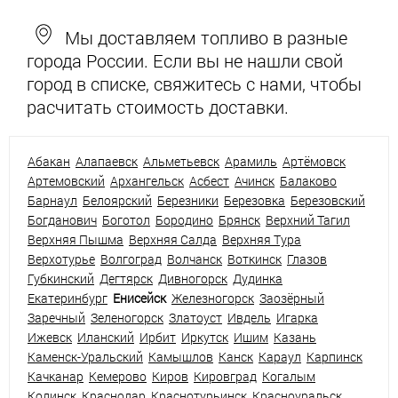
Мы доставляем топливо в разные
города России. Если вы не нашли свой
город в списке, свяжитесь с нами, чтобы
расчитать стоимость доставки.
Абакан
Алапаевск
Альметьевск
Арамиль
Артёмовск
Артемовский
Архангельск
Асбест
Ачинск
Балаково
Барнаул
Белоярский
Березники
Березовка
Березовский
Богданович
Боготол
Бородино
Брянск
Верхний Тагил
Верхняя Пышма
Верхняя Салда
Верхняя Тура
Верхотурье
Волгоград
Волчанск
Воткинск
Глазов
Губкинский
Дегтярск
Дивногорск
Дудинка
Екатеринбург
Енисейск
Железногорск
Заозёрный
Заречный
Зеленогорск
Златоуст
Ивдель
Игарка
Ижевск
Иланский
Ирбит
Иркутск
Ишим
Казань
Каменск-Уральский
Камышлов
Канск
Караул
Карпинск
Качканар
Кемерово
Киров
Кировград
Когалым
Кодинск
Краснодар
Краснотурьинск
Красноуральск